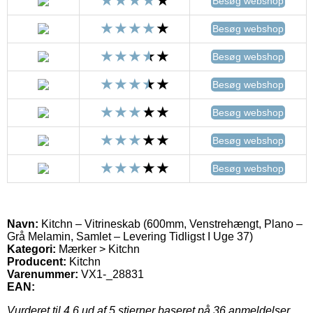
Besøg webshop
Besøg webshop
Besøg webshop
Besøg webshop
Besøg webshop
Besøg webshop
Besøg webshop
Navn:
Kitchn – Vitrineskab (600mm, Venstrehængt, Plano –
Grå Melamin, Samlet – Levering Tidligst I Uge 37)
Kategori:
Mærker > Kitchn
Producent:
Kitchn
Varenummer:
VX1-_28831
EAN:
Vurderet til
4.6
ud af 5 stjerner baseret på
36
anmeldelser