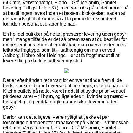
(600mm, Venstrehængt, Plano – Grå Melamin, Samlet –
Levering Tidligst I Uge 37), men vær obs på at det beroer på
at bestillingen laves inden et bestemt klokkeslæt, sådan at
de har udsigt til at kunne nå at få produktet ekspederet
forinden personalet drager hjemad.
En hel del butikker på nettet præsterer levering uden gebyr,
men i mange tilfælde er det så præmissen at du bestiller for
en bestemt pris. Som alternativ kan man overveje den mest
letkøbte fragttype, som tit – uafhængig om man er ved
Aalborg, Hobro eller Helsinge – er at få fragtfirmaet til at
levere din pakke til et udleveringssted.
Det er efterhånden ret smart for enhver at finde frem til de
bedste priser i blandt diverse online shops, og ergo har flere
Kitchn outlets på nettet været nødt til at trykke prisniveauet
på deres varer – til børn, og ligeledes til kvinder og mænd –
betragteligt, og endda nogle gange sikre levering uden
gebyr.
Derfor kan det alligevel være nyttigt at tjekke et par
forskellige e-firmaer efter rabatkoder på Kitchn – Vitrineskab
(600mm, Venstrehængt, Plano – Grå Melamin, Samlet –