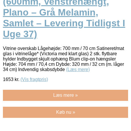
(600mm, Venstrehængt,
Plano – Grå Melamin,
Samlet – Levering Tidligst I
Uge 37)
Vitrine overskab Lågehøjde: 700 mm / 70 cm Satineret/mat
glas i vitrinelåge* (Victoria med klart glas) 2 stk. flytbare
hylder Indbygget skjult ophæng Blum clip-on hængsler
Højde: 704 mm / 70,4 cm Dybde: 320 mm / 32 cm (m. låger
34 cm) Indvendig skabsdybde
(Læs mere)
1653
kr.
(Vis fragtpris)
Læs mere »
Køb nu »