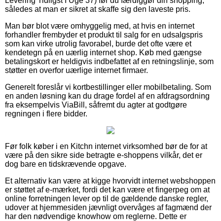
Levering Tidligst I Uge 37) før du færdiggør din shopping,
således at man er sikret at skaffe sig den laveste pris.
Man bør blot være omhyggelig med, at hvis en internet
forhandler frembyder et produkt til salg for en udsalgspris
som kan virke utrolig favorabel, burde det ofte være et
kendetegn på en uærlig internet shop. Køb med gængse
betalingskort er heldigvis indbefattet af en retningslinje, som
støtter en overfor uærlige internet firmaer.
Generelt foreslår vi kortbestillinger eller mobilbetaling. Som
en anden løsning kan du drage fordel af en afdragsordning
fra eksempelvis ViaBill, såfremt du agter at godtgøre
regningen i flere bidder.
Før folk køber i en Kitchn internet virksomhed bør de for at
være på den sikre side betragte e-shoppens vilkår, det er
dog bare en tidskrævende opgave.
Et alternativ kan være at kigge hvorvidt internet webshoppen
er støttet af e-mærket, fordi det kan være et fingerpeg om at
online forretningen lever op til de gældende danske regler,
udover at hjemmesiden jævnligt overvåges af fagmænd der
har den nødvendige knowhow om reglerne. Dette er