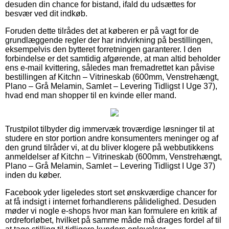
desuden din chance for bistand, ifald du udsættes for
besvær ved dit indkøb.
Foruden dette tilrådes det at køberen er på vagt for de
grundlæggende regler der har indvirkning på bestillingen,
eksempelvis den bytteret forretningen garanterer. I den
forbindelse er det samtidig afgørende, at man altid beholder
ens e-mail kvittering, således man fremadrettet kan påvise
bestillingen af Kitchn – Vitrineskab (600mm, Venstrehængt,
Plano – Grå Melamin, Samlet – Levering Tidligst I Uge 37),
hvad end man shopper til en kvinde eller mand.
Trustpilot tilbyder dig immervæk troværdige løsninger til at
studere en stor portion andre konsumenters meninger og af
den grund tilråder vi, at du bliver klogere på webbutikkens
anmeldelser af Kitchn – Vitrineskab (600mm, Venstrehængt,
Plano – Grå Melamin, Samlet – Levering Tidligst I Uge 37)
inden du køber.
Facebook yder ligeledes stort set ønskværdige chancer for
at få indsigt i internet forhandlerens pålidelighed. Desuden
møder vi nogle e-shops hvor man kan formulere en kritik af
ordreforløbet, hvilket på samme måde må drages fordel af til