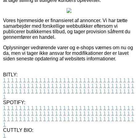
at tage stilling til tidligere kunders oplevelser.
Vores hjemmeside er finansieret af annoncer. Vi har tætte
samarbejder med forskellige webbutikker eftersom vi
publicerer butikkernes tilbud, og tager provision såfremt du
gennemfører en handel.
Oplysninger vedrørende varer og e-shops værnes om nu og
da, men vi tager ikke ansvar for modifikationer der er lavet
siden seneste opdatering af websitets informationer.
BITLY:
1
1
1
1
1
1
1
1
1
1
1
1
1
1
1
1
1
1
1
1
1
1
1
1
1
1
1
1
1
1
1
1
1
1
1
1
1
1
1
1
1
1
1
1
1
1
1
1
1
1
1
1
1
1
1
1
1
1
1
1
1
1
1
1
1
1
1
1
1
1
1
1
1
1
1
1
1
1
1
1
1
1
1
1
1
1
1
1
1
1
1
1
1
1
1
1
1
1
1
1
SPOTIFY:
1
1
1
1
1
1
1
1
1
1
1
1
1
1
1
1
1
1
1
1
1
1
1
1
1
1
1
1
1
1
1
1
1
1
1
1
1
1
1
1
1
1
1
1
1
1
1
1
1
1
1
1
1
1
1
1
1
1
1
1
1
1
1
1
1
1
1
1
1
1
1
1
1
1
1
1
1
1
1
1
1
1
1
1
1
1
1
1
1
1
1
1
1
1
1
1
1
1
1
1
CUTTLY BIO:
1