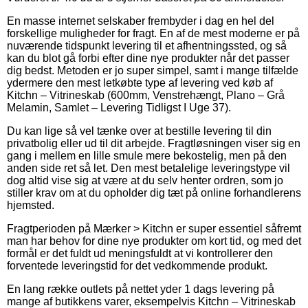
En masse internet selskaber frembyder i dag en hel del
forskellige muligheder for fragt. En af de mest moderne er på
nuværende tidspunkt levering til et afhentningssted, og så
kan du blot gå forbi efter dine nye produkter når det passer
dig bedst. Metoden er jo super simpel, samt i mange tilfælde
ydermere den mest letkøbte type af levering ved køb af
Kitchn – Vitrineskab (600mm, Venstrehængt, Plano – Grå
Melamin, Samlet – Levering Tidligst I Uge 37).
Du kan lige så vel tænke over at bestille levering til din
privatbolig eller ud til dit arbejde. Fragtløsningen viser sig en
gang i mellem en lille smule mere bekostelig, men på den
anden side ret så let. Den mest betalelige leveringstype vil
dog altid vise sig at være at du selv henter ordren, som jo
stiller krav om at du opholder dig tæt på online forhandlerens
hjemsted.
Fragtperioden på Mærker > Kitchn er super essentiel såfremt
man har behov for dine nye produkter om kort tid, og med det
formål er det fuldt ud meningsfuldt at vi kontrollerer den
forventede leveringstid for det vedkommende produkt.
En lang række outlets på nettet yder 1 dags levering på
mange af butikkens varer, eksempelvis Kitchn – Vitrineskab