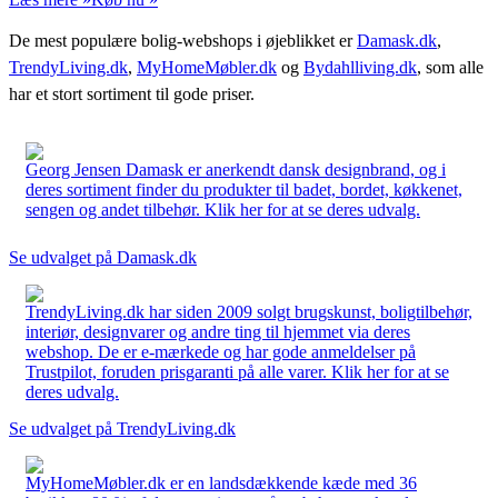
De mest populære bolig-webshops i øjeblikket er
Damask.dk
,
TrendyLiving.dk
,
MyHomeMøbler.dk
og
Bydahlliving.dk
, som alle
har et stort sortiment til gode priser.
Georg Jensen Damask er anerkendt dansk designbrand, og i
deres sortiment finder du produkter til badet, bordet, køkkenet,
sengen og andet tilbehør. Klik her for at se deres udvalg.
Se udvalget på Damask.dk
TrendyLiving.dk har siden 2009 solgt brugskunst, boligtilbehør,
interiør, designvarer og andre ting til hjemmet via deres
webshop. De er e-mærkede og har gode anmeldelser på
Trustpilot, foruden prisgaranti på alle varer. Klik her for at se
deres udvalg.
Se udvalget på TrendyLiving.dk
MyHomeMøbler.dk er en landsdækkende kæde med 36