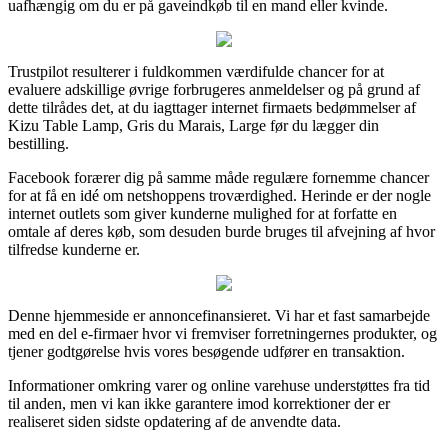
uafhængig om du er på gaveindkøb til en mand eller kvinde.
Trustpilot resulterer i fuldkommen værdifulde chancer for at
evaluere adskillige øvrige forbrugeres anmeldelser og på grund af
dette tilrådes det, at du iagttager internet firmaets bedømmelser af
Kizu Table Lamp, Gris du Marais, Large før du lægger din
bestilling.
Facebook forærer dig på samme måde regulære fornemme chancer
for at få en idé om netshoppens troværdighed. Herinde er der nogle
internet outlets som giver kunderne mulighed for at forfatte en
omtale af deres køb, som desuden burde bruges til afvejning af hvor
tilfredse kunderne er.
Denne hjemmeside er annoncefinansieret. Vi har et fast samarbejde
med en del e-firmaer hvor vi fremviser forretningernes produkter, og
tjener godtgørelse hvis vores besøgende udfører en transaktion.
Informationer omkring varer og online varehuse understøttes fra tid
til anden, men vi kan ikke garantere imod korrektioner der er
realiseret siden sidste opdatering af de anvendte data.