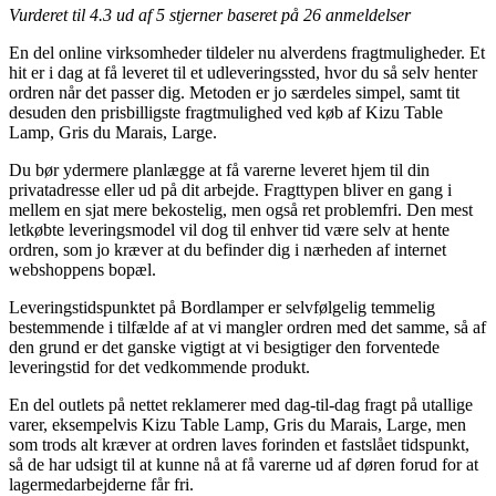
Vurderet til
4.3
ud af 5 stjerner baseret på
26
anmeldelser
En del online virksomheder tildeler nu alverdens fragtmuligheder. Et
hit er i dag at få leveret til et udleveringssted, hvor du så selv henter
ordren når det passer dig. Metoden er jo særdeles simpel, samt tit
desuden den prisbilligste fragtmulighed ved køb af Kizu Table
Lamp, Gris du Marais, Large.
Du bør ydermere planlægge at få varerne leveret hjem til din
privatadresse eller ud på dit arbejde. Fragttypen bliver en gang i
mellem en sjat mere bekostelig, men også ret problemfri. Den mest
letkøbte leveringsmodel vil dog til enhver tid være selv at hente
ordren, som jo kræver at du befinder dig i nærheden af internet
webshoppens bopæl.
Leveringstidspunktet på Bordlamper er selvfølgelig temmelig
bestemmende i tilfælde af at vi mangler ordren med det samme, så af
den grund er det ganske vigtigt at vi besigtiger den forventede
leveringstid for det vedkommende produkt.
En del outlets på nettet reklamerer med dag-til-dag fragt på utallige
varer, eksempelvis Kizu Table Lamp, Gris du Marais, Large, men
som trods alt kræver at ordren laves forinden et fastslået tidspunkt,
så de har udsigt til at kunne nå at få varerne ud af døren forud for at
lagermedarbejderne får fri.