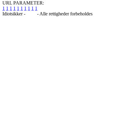
URL PARAMETER:
1
1
1
1
1
1
1
1
1
1
Idiotsikker -
Blog
- Alle rettigheder forbeholdes