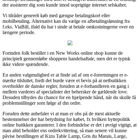
der assisterer dig som kunde imod uoprigtige internet selskaber.
Vi tilråder generelt køb med gængse betalingskort eller
mobilbetaling. Alternativt kan du vælge en afbetalingsløsning fra
f.eks. ViaBill, ifald du har i sinde at betale omkostningerne over en
længere periode.
Forinden folk bestiller i en New Works online shop kunne de
principielt gennemløbe shoppens handelsaftale, men det er typisk
ikke videre spændende.
En anden valgmulighed er at finde ud af om e-forretningen er e-
mærke tilsluttet, fordi det burde være et bevis på at netbutikken
overholder de danske regler, foruden at e-forhandleren en gang i
mellem vurderes af specialister der behersker de gældende love.
Desuden tilbydes du chance for en hjælpende hånd, når du skulle få
problemstillinger som følge af din ordre.
Foruden dette anbefaler vi at man er obs på de mest aktuelle
bestemmelser der har betydning for købet, fx hvilken byttepolitik
online butikken garanterer. I den forbindelse er det i øvrigt vigtigt, at
man altid beholder ens ordrekvittering, så man senere vil kunne
påvise bestillingen af Kizu Table Lamp, Gris du Marais, Large,