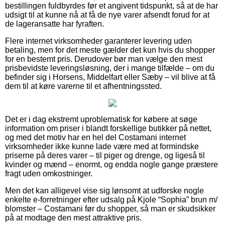
bestillingen fuldbyrdes før et angivent tidspunkt, så at de har
udsigt til at kunne nå at få de nye varer afsendt forud for at
de lageransatte har fyraften.
Flere internet virksomheder garanterer levering uden
betaling, men for det meste gælder det kun hvis du shopper
for en bestemt pris. Derudover bør man vælge den mest
prisbevidste leveringsløsning, der i mange tilfælde – om du
befinder sig i Horsens, Middelfart eller Sæby – vil blive at få
dem til at køre varerne til et afhentningssted.
Det er i dag ekstremt uproblematisk for købere at søge
information om priser i blandt forskellige butikker på nettet,
og med det motiv har en hel del Costamani internet
virksomheder ikke kunne lade være med at formindske
priserne på deres varer – til piger og drenge, og ligeså til
kvinder og mænd – enormt, og endda nogle gange præstere
fragt uden omkostninger.
Men det kan alligevel vise sig lønsomt at udforske nogle
enkelte e-forretninger efter udsalg på Kjole “Sophia” brun m/
blomster – Costamani før du shopper, så man er skudsikker
på at modtage den mest attraktive pris.