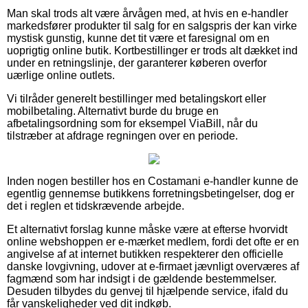
Man skal trods alt være årvågen med, at hvis en e-handler
markedsfører produkter til salg for en salgspris der kan virke
mystisk gunstig, kunne det tit være et faresignal om en
uoprigtig online butik. Kortbestillinger er trods alt dækket ind
under en retningslinje, der garanterer køberen overfor
uærlige online outlets.
Vi tilråder generelt bestillinger med betalingskort eller
mobilbetaling. Alternativt burde du bruge en
afbetalingsordning som for eksempel ViaBill, når du
tilstræber at afdrage regningen over en periode.
Inden nogen bestiller hos en Costamani e-handler kunne de
egentlig gennemse butikkens forretningsbetingelser, dog er
det i reglen et tidskrævende arbejde.
Et alternativt forslag kunne måske være at efterse hvorvidt
online webshoppen er e-mærket medlem, fordi det ofte er en
angivelse af at internet butikken respekterer den officielle
danske lovgivning, udover at e-firmaet jævnligt overværes af
fagmænd som har indsigt i de gældende bestemmelser.
Desuden tilbydes du genvej til hjælpende service, ifald du
får vanskeligheder ved dit indkøb.