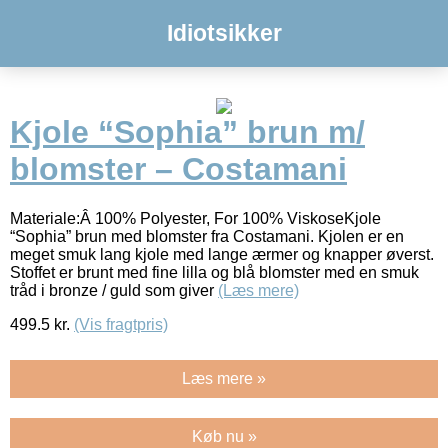
Idiotsikker
Kjole “Sophia” brun m/
blomster – Costamani
Materiale:Â 100% Polyester, For 100% ViskoseKjole
“Sophia” brun med blomster fra Costamani. Kjolen er en
meget smuk lang kjole med lange ærmer og knapper øverst.
Stoffet er brunt med fine lilla og blå blomster med en smuk
tråd i bronze / guld som giver
(Læs mere)
499.5
kr.
(Vis fragtpris)
Læs mere »
Køb nu »