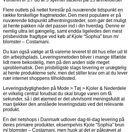
Flere outlets på nettet foreslår på nuværende tidspunkt en
række forskellige fragtmetoder. Den mest populære er på
nuværende tidspunkt afhentningssteder, som gør det muligt
at hente pakken når det passer ind i din hverdag. Denne er
nemlig ultra let gængelig, samt endda ligeledes den mest
prisbevidste fragttype ved køb af Kjole “Sophia” brun m/
blomster – Costamani.
Du kan også vælge at få varerne leveret til dit hus eller ud til
din arbejdsplads. Leveringsmetoden bliver i mange tilfælde
lidt mere bekostelig, men på den anden side meget
uproblematisk. Den prisbilligste slags levering er unægtelig
at hente produkterne selv, men det stiller krav om at du lever
nær internet shoppens tilholdssted.
Leveringsdygtigheden på Mode > Tøj > Kjoler & Nederdele
er virkelig central forudsat du skal bruge varen om få
sekunder, så i det øjemed er det utvivlsomt meningsfuldt at
man tjekker den anslåede leveringsdato ved det relevante
produkt.
En del netshops i Danmark udlover dag-til-dag levering på
deres primære produkter, eksempelvis Kjole “Sophia” brun
m/ blomster – Costamani, men husk at det er påkrævet at