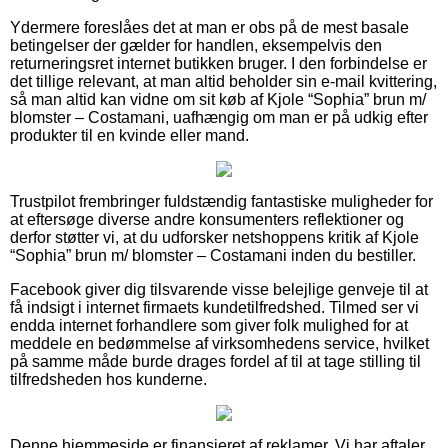
Ydermere foreslåes det at man er obs på de mest basale
betingelser der gælder for handlen, eksempelvis den
returneringsret internet butikken bruger. I den forbindelse er
det tillige relevant, at man altid beholder sin e-mail kvittering,
så man altid kan vidne om sit køb af Kjole “Sophia” brun m/
blomster – Costamani, uafhængig om man er på udkig efter
produkter til en kvinde eller mand.
Trustpilot frembringer fuldstændig fantastiske muligheder for
at eftersøge diverse andre konsumenters reflektioner og
derfor støtter vi, at du udforsker netshoppens kritik af Kjole
“Sophia” brun m/ blomster – Costamani inden du bestiller.
Facebook giver dig tilsvarende visse belejlige genveje til at
få indsigt i internet firmaets kundetilfredshed. Tilmed ser vi
endda internet forhandlere som giver folk mulighed for at
meddele en bedømmelse af virksomhedens service, hvilket
på samme måde burde drages fordel af til at tage stilling til
tilfredsheden hos kunderne.
Denne hjemmeside er finansieret af reklamer. Vi har aftaler