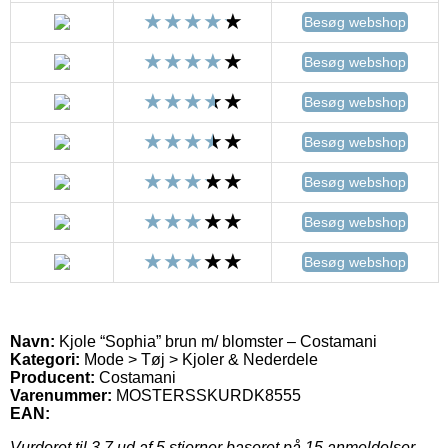
Besøg webshop
Besøg webshop
Besøg webshop
Besøg webshop
Besøg webshop
Besøg webshop
Besøg webshop
Navn:
Kjole “Sophia” brun m/ blomster – Costamani
Kategori:
Mode > Tøj > Kjoler & Nederdele
Producent:
Costamani
Varenummer:
MOSTERSSKURDK8555
EAN:
Vurderet til
3.7
ud af 5 stjerner baseret på
15
anmeldelser