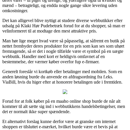
deres varer – til piger og drenge, og yderligere også til kvinder og
mænd – betragteligt, og endda nogle gange sikre levering uden
omkostninger.
Det kan alligevel blive nyttigt at studere diverse webbutikker efter
udsalg på Klaki Hør Pudebetræk forud for at du shopper, så man er
velinformeret til at modtage den mest attraktive pris.
Man bør lige meget hvad være så påpasselig, at såfremt en butik på
nettet frembyder deres produkter for en pris som kan ses som uhørt
fremragende, så er det i nogle tilfælde være et symbol på en uægte
webbutik. Handler med kort er heldigvis omfavnet af en
bestemmelse, der værner køber overfor fup e-firmaer.
Generelt foreslår vi kortkøb eller betalinger med mobilen. Som en
anden løsning burde du anvende en afdragsordning fra f.eks.
ViaBill, hvis du higer efter at honorere betalingen ude i fremtiden.
Forud for at folk køber på en maaho online shop burde de når alt
kommer til alt sætte sig ind i webbutikkens handelsbetingelser, men
det er normalt ikke super spændende.
Et alternativt forslag kunne derfor være at granske om internet
shoppen er tilsluttet e-mærket, hvilket burde være et bevis på at