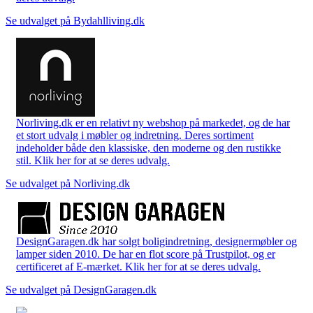
Se udvalget på Bydahlliving.dk
Norliving.dk er en relativt ny webshop på markedet, og de har
et stort udvalg i møbler og indretning. Deres sortiment
indeholder både den klassiske, den moderne og den rustikke
stil. Klik her for at se deres udvalg.
Se udvalget på Norliving.dk
DesignGaragen.dk har solgt boligindretning, designermøbler og
lamper siden 2010. De har en flot score på Trustpilot, og er
certificeret af E-mærket. Klik her for at se deres udvalg.
Se udvalget på DesignGaragen.dk