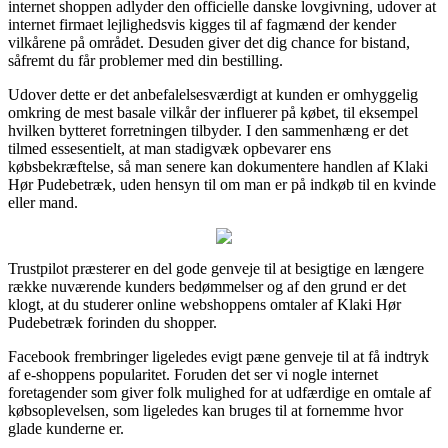
internet shoppen adlyder den officielle danske lovgivning, udover at
internet firmaet lejlighedsvis kigges til af fagmænd der kender
vilkårene på området. Desuden giver det dig chance for bistand,
såfremt du får problemer med din bestilling.
Udover dette er det anbefalelsesværdigt at kunden er omhyggelig
omkring de mest basale vilkår der influerer på købet, til eksempel
hvilken bytteret forretningen tilbyder. I den sammenhæng er det
tilmed essesentielt, at man stadigvæk opbevarer ens
købsbekræftelse, så man senere kan dokumentere handlen af Klaki
Hør Pudebetræk, uden hensyn til om man er på indkøb til en kvinde
eller mand.
Trustpilot præsterer en del gode genveje til at besigtige en længere
række nuværende kunders bedømmelser og af den grund er det
klogt, at du studerer online webshoppens omtaler af Klaki Hør
Pudebetræk forinden du shopper.
Facebook frembringer ligeledes evigt pæne genveje til at få indtryk
af e-shoppens popularitet. Foruden det ser vi nogle internet
foretagender som giver folk mulighed for at udfærdige en omtale af
købsoplevelsen, som ligeledes kan bruges til at fornemme hvor
glade kunderne er.