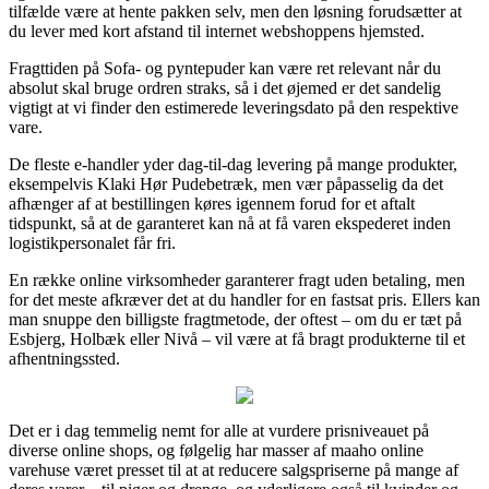
tilfælde være at hente pakken selv, men den løsning forudsætter at
du lever med kort afstand til internet webshoppens hjemsted.
Fragttiden på Sofa- og pyntepuder kan være ret relevant når du
absolut skal bruge ordren straks, så i det øjemed er det sandelig
vigtigt at vi finder den estimerede leveringsdato på den respektive
vare.
De fleste e-handler yder dag-til-dag levering på mange produkter,
eksempelvis Klaki Hør Pudebetræk, men vær påpasselig da det
afhænger af at bestillingen køres igennem forud for et aftalt
tidspunkt, så at de garanteret kan nå at få varen ekspederet inden
logistikpersonalet får fri.
En række online virksomheder garanterer fragt uden betaling, men
for det meste afkræver det at du handler for en fastsat pris. Ellers kan
man snuppe den billigste fragtmetode, der oftest – om du er tæt på
Esbjerg, Holbæk eller Nivå – vil være at få bragt produkterne til et
afhentningssted.
Det er i dag temmelig nemt for alle at vurdere prisniveauet på
diverse online shops, og følgelig har masser af maaho online
varehuse været presset til at at reducere salgspriserne på mange af