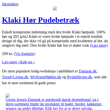
Idiotsikker
Klaki Hør Pudebetræk
Enkelt kompromis indretning med den hvide Klaki hørpude. 100%
hør og 205 g/m2.Klaki er vores hvide hørpude i et enkelt nordisk
design til dig, der ikke vil gå på kompromis med kvaliteten af det, du
omgiver dig med. Den hvide Klaki hør har et skønt vask
(Læs mere)
299
kr.
(Vis fragtpris)
Læs mere »
Køb nu »
De mest populære bolig-webshops i øjeblikket er
Damask.dk
,
TrendyLiving.dk
,
MyHomeMøbler.dk
og
Bydahlliving.dk
, som alle
har et stort sortiment til gode priser.
Georg Jensen Damask er anerkendt dansk designbrand, og i
deres sortiment finder du produkter til badet, bordet, køkkenet,
sengen og andet tilbehør. Klik her for at se deres udvalg.