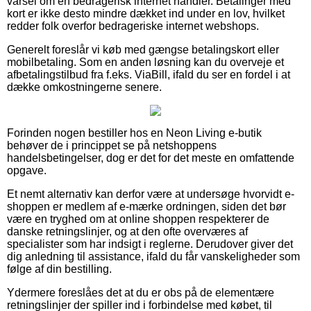
varsel om en bedragerisk internet handler. Betalinger med
kort er ikke desto mindre dækket ind under en lov, hvilket
redder folk overfor bedrageriske internet webshops.
Generelt foreslår vi køb med gængse betalingskort eller
mobilbetaling. Som en anden løsning kan du overveje et
afbetalingstilbud fra f.eks. ViaBill, ifald du ser en fordel i at
dække omkostningerne senere.
Forinden nogen bestiller hos en Neon Living e-butik
behøver de i princippet se på netshoppens
handelsbetingelser, dog er det for det meste en omfattende
opgave.
Et nemt alternativ kan derfor være at undersøge hvorvidt e-
shoppen er medlem af e-mærke ordningen, siden det bør
være en tryghed om at online shoppen respekterer de
danske retningslinjer, og at den ofte overværes af
specialister som har indsigt i reglerne. Derudover giver det
dig anledning til assistance, ifald du får vanskeligheder som
følge af din bestilling.
Ydermere foreslåes det at du er obs på de elementære
retningslinjer der spiller ind i forbindelse med købet, til