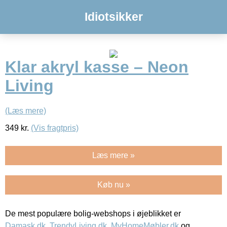
Idiotsikker
Klar akryl kasse – Neon
Living
(Læs mere)
349
kr.
(Vis fragtpris)
Læs mere »
Køb nu »
De mest populære bolig-webshops i øjeblikket er
Damask.dk
,
TrendyLiving.dk
,
MyHomeMøbler.dk
og