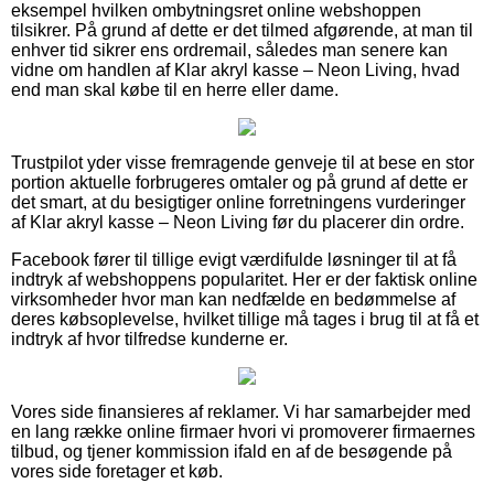
eksempel hvilken ombytningsret online webshoppen
tilsikrer. På grund af dette er det tilmed afgørende, at man til
enhver tid sikrer ens ordremail, således man senere kan
vidne om handlen af Klar akryl kasse – Neon Living, hvad
end man skal købe til en herre eller dame.
Trustpilot yder visse fremragende genveje til at bese en stor
portion aktuelle forbrugeres omtaler og på grund af dette er
det smart, at du besigtiger online forretningens vurderinger
af Klar akryl kasse – Neon Living før du placerer din ordre.
Facebook fører til tillige evigt værdifulde løsninger til at få
indtryk af webshoppens popularitet. Her er der faktisk online
virksomheder hvor man kan nedfælde en bedømmelse af
deres købsoplevelse, hvilket tillige må tages i brug til at få et
indtryk af hvor tilfredse kunderne er.
Vores side finansieres af reklamer. Vi har samarbejder med
en lang række online firmaer hvori vi promoverer firmaernes
tilbud, og tjener kommission ifald en af de besøgende på
vores side foretager et køb.