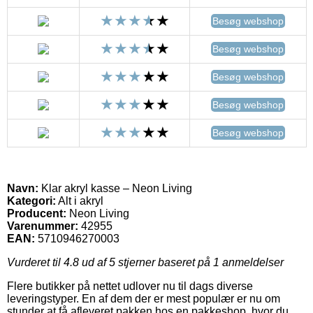
Besøg webshop
Besøg webshop
Besøg webshop
Besøg webshop
Besøg webshop
Navn:
Klar akryl kasse – Neon Living
Kategori:
Alt i akryl
Producent:
Neon Living
Varenummer:
42955
EAN:
5710946270003
Vurderet til
4.8
ud af 5 stjerner baseret på
1
anmeldelser
Flere butikker på nettet udlover nu til dags diverse
leveringstyper. En af dem der er mest populær er nu om
stunder at få afleveret pakken hos en pakkeshop, hvor du