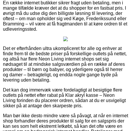
En række internet butikker sikrer fragt uden betaling, men i
mange tilfælde kræver det at du shopper for en fastsat pris. I
øvrigt må du udse dig den billigste løsning til levering, der
oftest – om man opholder sig ved Køge, Frederikssund eller
Bramming – vil være at få fragtmanden til at køre ordren til et
udleveringssted.
Det er efterhånden ultra ukompliceret for alle og enhver at
finde frem til de bedste priser på forskellige outlets på nettet,
og altså har flere Neon Living internet shops set sig
nødsaget til at mindske salgsværdien på en række af deres
produkter – til børn og babyer, og yderligere også til herrer
og damer – betragteligt, og endda nogle gange byde på
levering uden betaling.
Det kan dog immervæk være fordelagtigt at besigtige flere
outlets på nettet efter rabat på Klar akryl kasse – Neon
Living forinden du placerer ordren, sådan at du er usvigeligt
sikker på at antage den skarpeste pris.
Man bør ikke desto mindre være så påvagt, at når en internet
shop forhandler deres produkter til salg for en salgspris der
kan ses som helt ekstremt letkøbt, så kan det ofte være en