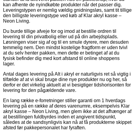
kan afhente de nyindkøbte produkter når det passer dig.
Leveringstypen er nemlig vældig gnidningsløs, samt tit tillige
den billigste leveringstype ved køb af Klar akryl kasse –
Neon Living.
Du burde tillige afveje for og imod at bestille ordren til
levering til din privatbolig eller ud på din arbejdsplads.
Løsningen viser sig af og til en smule dyrere, men desuden
temmelig nem. Den mindst kostelige fragtform er uden tvivl
at du selv henter pakken, men dette er betinget af at du
fysisk befinder dig med kort afstand til online shoppens
lager.
Antal dages levering på Alt i akryl er naturligvis ret så vigtig i
tilfælde af at vi skal bruge dine nye produkter nu og her, så
derfor er det virkelig aktuelt at vi besigtiger tidshorisonten for
levering for den pågældende vare.
En lang række e-forretninger stiller garanti om 1 hverdags
levering på en række af deres varenumre, eksempelvis Klar
akryl kasse – Neon Living, men glem ikke at det afhænger af
at bestillingen fuldbyrdes inden et angivent tidspunkt,
således at de sandsynligvis kan nå at få produkterne skippet
afsted før pakkepersonalet har fyraften.