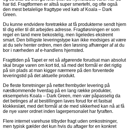
har tid. Fragtformen er altså super smertefri, og ofte også
den mest betalelige fragttype ved køb af Koala – Dark
Green.
Du kunne endvidere foretrække at få produkterne sendt hjem
til dig eller til dit arbejdes adresse. Fragtløsningen er som
regel en tand mere bekostelig, men ligeledes ekstremt
smart. Den billigste leveringstype kan ikke modsiges at være
at du selv henter ordren, men den løsning afhænger af at du
bor i nærheden af e-handlens hjemsted.
Fragttiden på Tapet er ret så afgørende forudsat man absolut
skal bruge varen om kort tid, så med det formål er det rigtig
på sin plads at man kigger nærmere på den forventede
leveringstid på det aktuelle produkt.
De fleste forretninger på nettet frembyder levering på
næstkommende hverdag på en lang række produkter,
eksempelvis Koala – Dark Green, men vær påpasselig da
det betinges af at bestillingen laves forud for et fastsat
klokkeslæt, med det formål at de med sikkerhed kan nå at få
de nye varer ordnet inden lagerpersonalet har fyraften.
Flere internet varehuse tilbyder fragt uden omkostninger,
men typisk gælder det kun hvis du aftager for en konkret