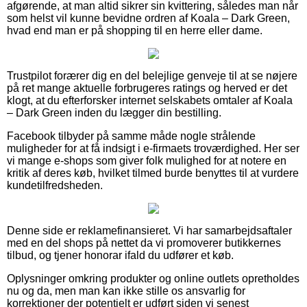
afgørende, at man altid sikrer sin kvittering, således man når
som helst vil kunne bevidne ordren af Koala – Dark Green,
hvad end man er på shopping til en herre eller dame.
Trustpilot forærer dig en del belejlige genveje til at se nøjere
på ret mange aktuelle forbrugeres ratings og herved er det
klogt, at du efterforsker internet selskabets omtaler af Koala
– Dark Green inden du lægger din bestilling.
Facebook tilbyder på samme måde nogle strålende
muligheder for at få indsigt i e-firmaets troværdighed. Her ser
vi mange e-shops som giver folk mulighed for at notere en
kritik af deres køb, hvilket tilmed burde benyttes til at vurdere
kundetilfredsheden.
Denne side er reklamefinansieret. Vi har samarbejdsaftaler
med en del shops på nettet da vi promoverer butikkernes
tilbud, og tjener honorar ifald du udfører et køb.
Oplysninger omkring produkter og online outlets opretholdes
nu og da, men man kan ikke stille os ansvarlig for
korrektioner der potentielt er udført siden vi senest