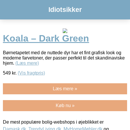
Idiotsikker
Koala – Dark Green
Børnetapetet med de nuttede dyr har et fint grafisk look og
moderne farvetoner, der passer perfekt til det skandinaviske
hjem.
(Læs mere)
549
kr.
(Vis fragtpris)
Læs mere »
Køb nu »
De mest populære bolig-webshops i øjeblikket er
Damask.dk
,
TrendyLiving.dk
,
MyHomeMøbler.dk
og