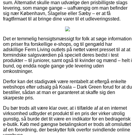
sum. Alternativt skulle man udvælge den prisbilligste slags
levering, som mange gange – uafhængig om man befinder
sig nær København, Slagelse eller Sæby – er at få
fragtfirmaet til at bringe dine varer til et udleveringssted.
Det er temmelig hensigtsmæssigt for folk at søge information
om priser fra forskellige e-shops, og til gengæld har
adskillige Ferm Living outlets på nettet været presset til at at
formindske salgsværdien på specielt deres bedst i test
produkter – til juniorer, samt også til kvinder og mænd – helt i
bund, og endda nogle gange yde levering uden
omkostninger.
Derfor kan det stadigvæk være rentabelt at eftergå enkelte
webshops efter udsalg på Koala – Dark Green forud for at du
bestiller, sådan at man er garanteret at skaffe sig den
skarpeste pris.
Du bør trods alt være klar over, at i tilfælde af at en internet
virksomhed udbyder et produkt til en pris der virker utrolig
gunstig, så burde det tit være en indikator for en bedragerisk
e-butik. Køb med gængse betalingskort er trods alt omsluttet
af en forordning, der beskytter folk overfor svindlende online