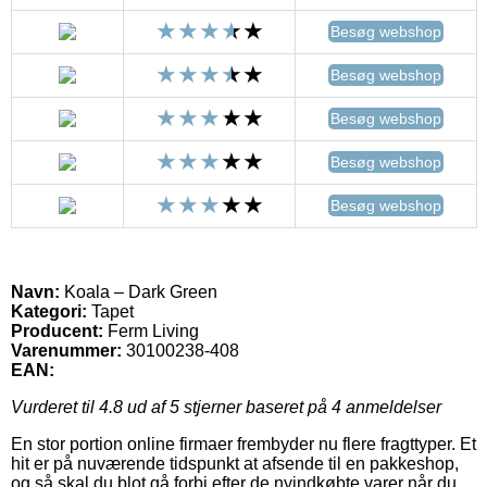
Besøg webshop
Besøg webshop
Besøg webshop
Besøg webshop
Besøg webshop
Navn:
Koala – Dark Green
Kategori:
Tapet
Producent:
Ferm Living
Varenummer:
30100238-408
EAN:
Vurderet til
4.8
ud af 5 stjerner baseret på
4
anmeldelser
En stor portion online firmaer frembyder nu flere fragttyper. Et
hit er på nuværende tidspunkt at afsende til en pakkeshop,
og så skal du blot gå forbi efter de nyindkøbte varer når du