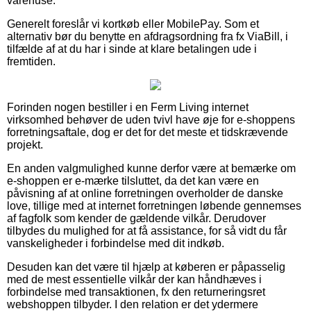
varehuse.
Generelt foreslår vi kortkøb eller MobilePay. Som et
alternativ bør du benytte en afdragsordning fra fx ViaBill, i
tilfælde af at du har i sinde at klare betalingen ude i
fremtiden.
Forinden nogen bestiller i en Ferm Living internet
virksomhed behøver de uden tvivl have øje for e-shoppens
forretningsaftale, dog er det for det meste et tidskrævende
projekt.
En anden valgmulighed kunne derfor være at bemærke om
e-shoppen er e-mærke tilsluttet, da det kan være en
påvisning af at online forretningen overholder de danske
love, tillige med at internet forretningen løbende gennemses
af fagfolk som kender de gældende vilkår. Derudover
tilbydes du mulighed for at få assistance, for så vidt du får
vanskeligheder i forbindelse med dit indkøb.
Desuden kan det være til hjælp at køberen er påpasselig
med de mest essentielle vilkår der kan håndhæves i
forbindelse med transaktionen, fx den returneringsret
webshoppen tilbyder. I den relation er det ydermere