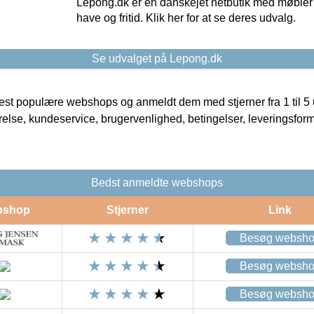
Lepong.dk er en danskejet netbutik med møbler o
have og fritid. Klik her for at se deres udvalg.
Se udvalget på Lepong.dk
t populære webshops og anmeldt dem med stjerner fra 1 til 5 ud
rrelse, kundeservice, brugervenlighed, betingelser, leveringsfor
Bedst anmeldte webshops
bshop
Stjerner
Link
Besøg websh
Besøg websh
Besøg websh