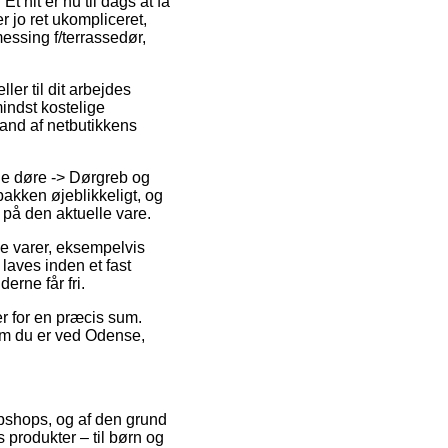
t hit er nu til dags at få
r jo ret ukompliceret,
essing f/terrassedør,
ler til dit arbejdes
indst kostelige
stand af netbutikkens
ge døre -> Dørgreb og
pakken øjeblikkeligt, og
 på den aktuelle vare.
de varer, eksempelvis
laves inden et fast
erne får fri.
er for en præcis sum.
l om du er ved Odense,
webshops, og af den grund
 produkter – til børn og