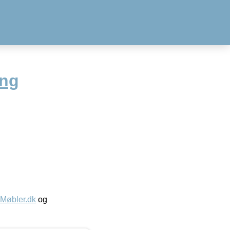
ing
øbler.dk
og