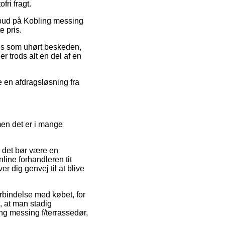
ri fragt.
ilbud på Kobling messing
e pris.
ses som uhørt beskeden,
r trods alt en del af en
de en afdragsløsning fra
men det er i mange
 det bør være en
line forhandleren tit
 dig genvej til at blive
rbindelse med købet, for
, at man stadig
ing messing f/terrassedør,