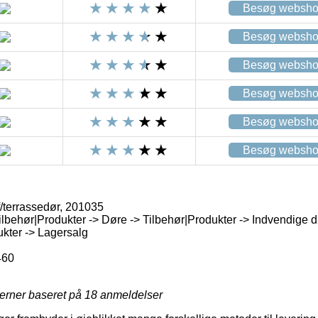
Besøg websh
Besøg websh
Besøg websh
Besøg websh
Besøg websh
Besøg websh
/terrassedør, 201035
ilbehør|Produkter -> Døre -> Tilbehør|Produkter -> Indvendige 
ukter -> Lagersalg
460
jerner baseret på
18
anmeldelser