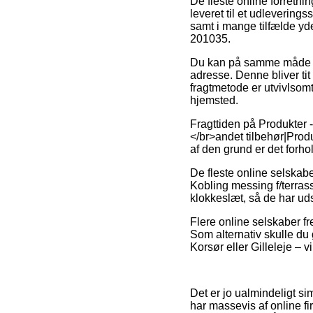
De fleste online forretnin
leveret til et udlevering
samt i mange tilfælde yd
201035.
Du kan på samme måde fors
adresse. Denne bliver ti
fragtmetode er utvivlsomt 
hjemsted.
Fragttiden på Produkter 
</br>andet tilbehør|Produ
af den grund er det forh
De fleste online selskab
Kobling messing f/terras
klokkeslæt, så de har udsi
Flere online selskaber fr
Som alternativ skulle du 
Korsør eller Gilleleje – vi
Det er jo ualmindeligt si
har massevis af online fi