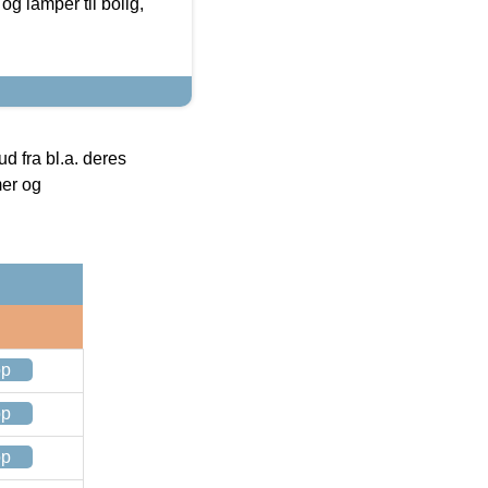
g lamper til bolig,
 fra bl.a. deres
mer og
op
op
op