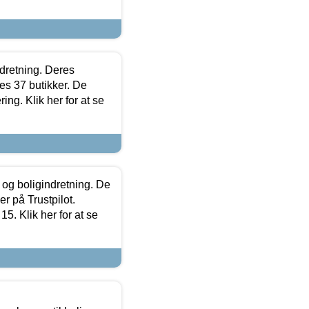
ndretning. Deres
s 37 butikker. De
ing. Klik her for at se
 og boligindretning. De
r på Trustpilot.
5. Klik her for at se