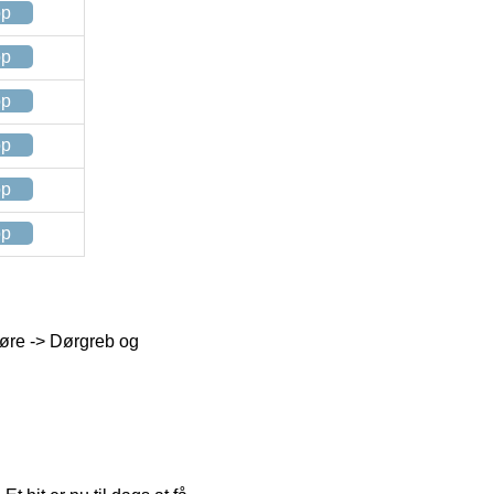
op
op
op
op
op
op
døre -> Dørgreb og