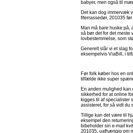
babyer, men også til mæn
Det kan dog immervæk vis
f/terrassedør, 201035 før 
Man må bare huske på, at
så bør det for det meste 
lovbestemmelse, som støt
Generelt slår vi et slag 
eksempelvis ViaBill, i til
Før folk køber hos en on
tilfælde ikke super spæ
En anden mulighed kan de
sikkerhed for at online f
kigges til af specialist
assisteret, for så vidt du
Tillige kan det være til
eksempel den returnering
bibeholder sin e-mail kvi
201035, uafhængig om man 