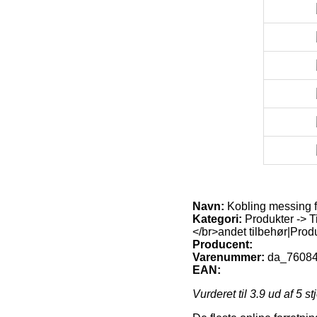
Navn:
Kobling messing f
Kategori:
Produkter -> T
</br>andet tilbehør|Prod
Producent:
Varenummer:
da_7608
EAN:
Vurderet til
3.9
ud af 5 st