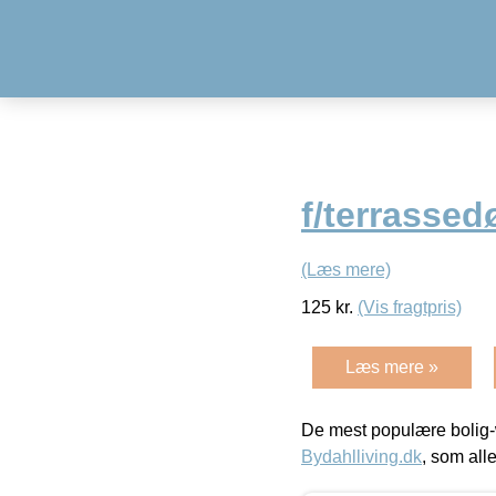
f/terrassed
(Læs mere)
125
kr.
(Vis fragtpris)
Læs mere »
De mest populære bolig-
Bydahlliving.dk
, som alle