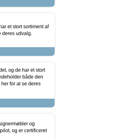
ar et stort sortiment af
e deres udvalg.
t, og de har et stort
 indeholder både den
 her for at se deres
esignermøbler og
lot, og er certificeret