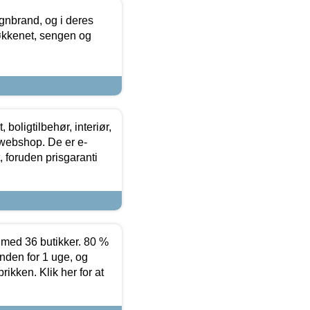
nbrand, og i deres
køkkenet, sengen og
boligtilbehør, interiør,
 webshop. De er e-
 foruden prisgaranti
ed 36 butikker. 80 %
nden for 1 uge, og
ikken. Klik her for at