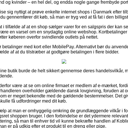
d og kvinder – en hel del, og endda nogle gange frembyde portof
e sig nyttigt at prøve enkelte internet shops i Danmark efter t
du gennemfører dit køb, så man er tryg ved at få fat i den billigst
 i tilfælde af at en shop sælger varer for en salgspris der kan 
være en varsel om en snydagtig online webshop. Kortbetalinger e
ter køberen overfor svindlende outlets på nettet.
for betalinger med kort eller MobilePay. Alternativt bør du anven
fælde af at du tilstræber at godtgøre betalingen i flere bidder.
line butik burde de helt sikkert gennemse deres handelsvilkår, 
ndende.
rfor være at se om online firmaet er medlem af e-mærket, fordi
orhandleren overholder gældende dansk lovgivning, foruden at on
er som er meget bekendte med de gældende bestemmelser. Det giver
 skulle få udfordringer med dit køb.
 hjælp at man er omhyggelig omkring de grundlæggende vilkår i fo
sret shoppen bruger. I den forbindelse er det ydermere relevant
ttering, så man til enhver tid vil kunne bekræfte handlen af Kobl
er på udkig efter et produkt til en dreng eller pige.