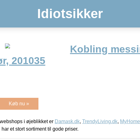
Idiotsikker
Kobling mess
ør, 201035
Køb nu »
webshops i øjeblikket er
Damask.dk
,
TrendyLiving.dk
,
MyHomeM
 har et stort sortiment til gode priser.