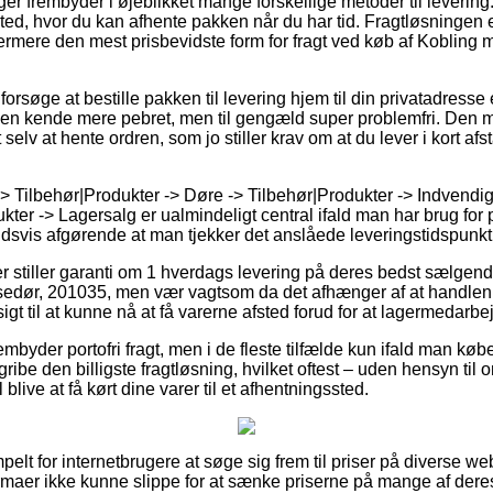
ger frembyder i øjeblikket mange forskellige metoder til levering. E
ssted, hvor du kan afhente pakken når du har tid. Fragtløsningen e
ermere den mest prisbevidste form for fragt ved køb af Kobling m
øge at bestille pakken til levering hjem til din privatadresse el
t en kende mere pebret, men til gengæld super problemfri. Den m
selv at hente ordren, som jo stiller krav om at du lever i kort af
-> Tilbehør|Produkter -> Døre -> Tilbehør|Produkter -> Indvendi
kter -> Lagersalg er ualmindeligt central ifald man har brug for 
oldsvis afgørende at man tjekker det anslåede leveringstidspunkt
er stiller garanti om 1 hverdags levering på deres bedst sælgen
sedør, 201035, men vær vagtsom da det afhænger af at handlen 
gt til at kunne nå at få varerne afsted forud for at lagermedarbejd
embyder portofri fragt, men i de fleste tilfælde kun ifald man køb
gribe den billigste fragtløsning, hvilket oftest – uden hensyn ti
l blive at få kørt dine varer til et afhentningssted.
mpelt for internetbrugere at søge sig frem til priser på diverse 
rmaer ikke kunne slippe for at sænke priserne på mange af deres