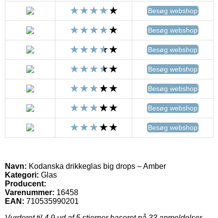
Besøg webshop
Besøg webshop
Besøg webshop
Besøg webshop
Besøg webshop
Besøg webshop
Besøg webshop
Navn:
Kodanska drikkeglas big drops – Amber
Kategori:
Glas
Producent:
Varenummer:
16458
EAN:
710535990201
Vurderet til
4.9
ud af 5 stjerner baseret på
33
anmeldelser