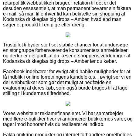
returpolitik webbutikken bruger. I relation til det er det
desuden essesentielt, at man permanent bevarer sin faktura
e-mail, så man til enhver tid kan bekræfte sin shopping af
Kodanska drikkeglas big drops – Amber, hvad end man
søger et produkt til en pige eller dreng.
Trustpilot tilbyder stort set stabile chancer for at undersøge
en stor gruppe forhenværende konsumenters anmeldelser
og derfor er det godt, at du læser e-shoppens vurderinger af
Kodanska drikkeglas big drops – Amber før du køber.
Facebook indebærer for øvrigt altid habile muligheder for at
få indblik i online forretningens kundefokus. I øvrigt ser vi en
del webbutikker som gør det muligt at nedfælde en
evaluering af deres køb, som også burde bruges til at tage
stilling til kundernes tilfredshed.
Vores website er reklamefinansieret. Vi har samarbejder
med flere e-butikker hvor vi annoncerer butikkernes varer, og
tager imod honorar hvis du realiserer et indkøb.
Fakta omkring produkter og internet forhandlere opretholdes