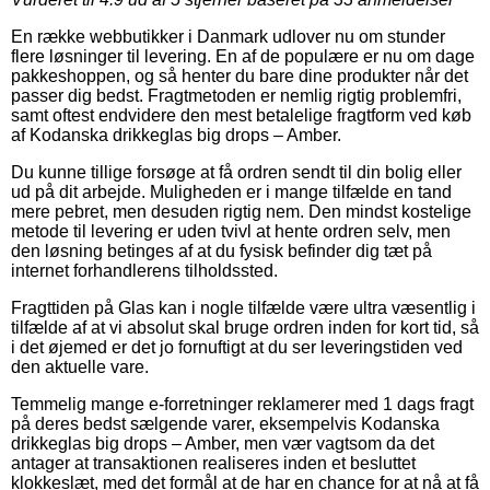
En række webbutikker i Danmark udlover nu om stunder
flere løsninger til levering. En af de populære er nu om dage
pakkeshoppen, og så henter du bare dine produkter når det
passer dig bedst. Fragtmetoden er nemlig rigtig problemfri,
samt oftest endvidere den mest betalelige fragtform ved køb
af Kodanska drikkeglas big drops – Amber.
Du kunne tillige forsøge at få ordren sendt til din bolig eller
ud på dit arbejde. Muligheden er i mange tilfælde en tand
mere pebret, men desuden rigtig nem. Den mindst kostelige
metode til levering er uden tvivl at hente ordren selv, men
den løsning betinges af at du fysisk befinder dig tæt på
internet forhandlerens tilholdssted.
Fragttiden på Glas kan i nogle tilfælde være ultra væsentlig i
tilfælde af at vi absolut skal bruge ordren inden for kort tid, så
i det øjemed er det jo fornuftigt at du ser leveringstiden ved
den aktuelle vare.
Temmelig mange e-forretninger reklamerer med 1 dags fragt
på deres bedst sælgende varer, eksempelvis Kodanska
drikkeglas big drops – Amber, men vær vagtsom da det
antager at transaktionen realiseres inden et besluttet
klokkeslæt, med det formål at de har en chance for at nå at få