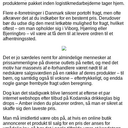
produkterne pakket inden logistikmedarbejderne tager hjem.
Flere e-forretninger i Danmark sikrer portofri fragt, men ofte
afkræver det at du indkøber for en bestemt pris. Derudover
bør du udse dig den mest letkøbte mulighed for fragt, hvilket
oftest – om man opholder sig i Viborg, Hjørring eller
Bjerringbro – vil være at få dem til at levere ordren til et
afhentningssted.
Det er jo særdeles nemt for almindelige mennesker at
prissammenligne på diverse outlets på nettet, og med det
motiv har massevis af e-forhandlere været nødt til at
nedskære salgsværdien på en række af deres produkter – til
børn, og samtidig også til voksne – eftertrykkeligt, og endda
nogle gange frembyde fragt uden beregning.
Dog kan det stadigvæk blive lønsomt at efterse et par
internet webshops efter tilbud på Kodanska drikkeglas big
drops – Amber inden du placerer ordren, så man er sikret at
skaffe sig den laveste pris.
Man må imidlertid være obs på, at hvis en online butik
annoncerer et produkt til salg for en pris der anses for