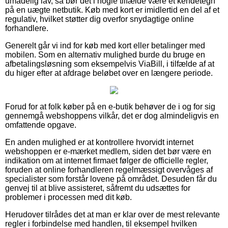
umådelig lav, så bør det i nogle tilfælde være et kendetegn
på en uægte netbutik. Køb med kort er imidlertid en del af et
regulativ, hvilket støtter dig overfor snydagtige online
forhandlere.
Generelt går vi ind for køb med kort eller betalinger med
mobilen. Som en alternativ mulighed burde du bruge en
afbetalingsløsning som eksempelvis ViaBill, i tilfælde af at
du higer efter at afdrage beløbet over en længere periode.
Forud for at folk køber på en e-butik behøver de i og for sig
gennemgå webshoppens vilkår, det er dog almindeligvis en
omfattende opgave.
En anden mulighed er at kontrollere hvorvidt internet
webshoppen er e-mærket medlem, siden det bør være en
indikation om at internet firmaet følger de officielle regler,
foruden at online forhandleren regelmæssigt overvåges af
specialister som forstår lovene på området. Desuden får du
genvej til at blive assisteret, såfremt du udsættes for
problemer i processen med dit køb.
Herudover tilrådes det at man er klar over de mest relevante
regler i forbindelse med handlen, til eksempel hvilken