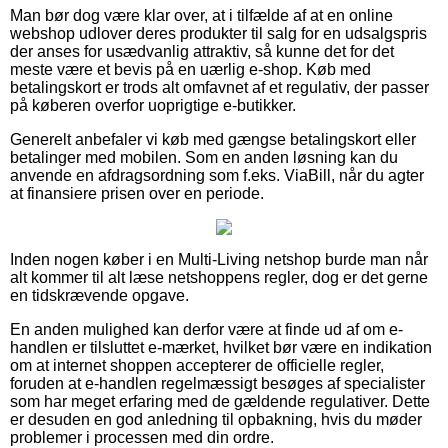
Man bør dog være klar over, at i tilfælde af at en online
webshop udlover deres produkter til salg for en udsalgspris
der anses for usædvanlig attraktiv, så kunne det for det
meste være et bevis på en uærlig e-shop. Køb med
betalingskort er trods alt omfavnet af et regulativ, der passer
på køberen overfor uoprigtige e-butikker.
Generelt anbefaler vi køb med gængse betalingskort eller
betalinger med mobilen. Som en anden løsning kan du
anvende en afdragsordning som f.eks. ViaBill, når du agter
at finansiere prisen over en periode.
Inden nogen køber i en Multi-Living netshop burde man når
alt kommer til alt læse netshoppens regler, dog er det gerne
en tidskrævende opgave.
En anden mulighed kan derfor være at finde ud af om e-
handlen er tilsluttet e-mærket, hvilket bør være en indikation
om at internet shoppen accepterer de officielle regler,
foruden at e-handlen regelmæssigt besøges af specialister
som har meget erfaring med de gældende regulativer. Dette
er desuden en god anledning til opbakning, hvis du møder
problemer i processen med din ordre.