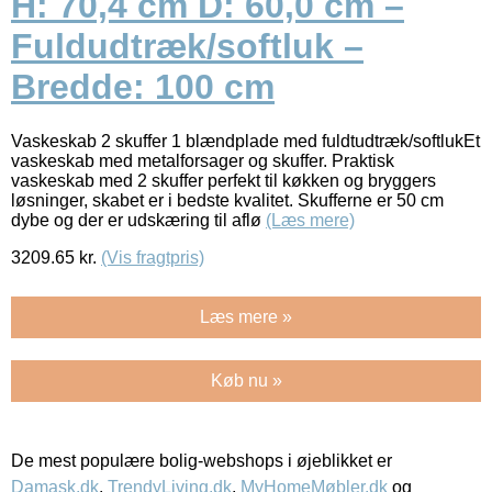
H: 70,4 cm D: 60,0 cm –
Fuldudtræk/softluk –
Bredde: 100 cm
Vaskeskab 2 skuffer 1 blændplade med fuldtudtræk/softlukEt
vaskeskab med metalforsager og skuffer. Praktisk
vaskeskab med 2 skuffer perfekt til køkken og bryggers
løsninger, skabet er i bedste kvalitet. Skufferne er 50 cm
dybe og der er udskæring til aflø
(Læs mere)
3209.65
kr.
(Vis fragtpris)
Læs mere »
Køb nu »
De mest populære bolig-webshops i øjeblikket er
Damask.dk
,
TrendyLiving.dk
,
MyHomeMøbler.dk
og