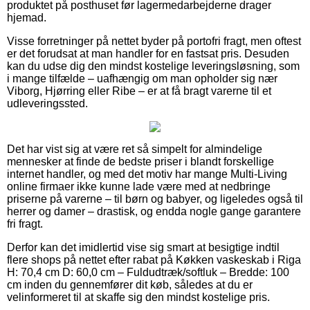
produktet på posthuset før lagermedarbejderne drager
hjemad.
Visse forretninger på nettet byder på portofri fragt, men oftest
er det forudsat at man handler for en fastsat pris. Desuden
kan du udse dig den mindst kostelige leveringsløsning, som
i mange tilfælde – uafhængig om man opholder sig nær
Viborg, Hjørring eller Ribe – er at få bragt varerne til et
udleveringssted.
Det har vist sig at være ret så simpelt for almindelige
mennesker at finde de bedste priser i blandt forskellige
internet handler, og med det motiv har mange Multi-Living
online firmaer ikke kunne lade være med at nedbringe
priserne på varerne – til børn og babyer, og ligeledes også til
herrer og damer – drastisk, og endda nogle gange garantere
fri fragt.
Derfor kan det imidlertid vise sig smart at besigtige indtil
flere shops på nettet efter rabat på Køkken vaskeskab i Riga
H: 70,4 cm D: 60,0 cm – Fuldudtræk/softluk – Bredde: 100
cm inden du gennemfører dit køb, således at du er
velinformeret til at skaffe sig den mindst kostelige pris.