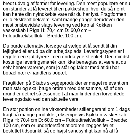
bredt udvalg af former for levering. Den mest populære er nu
om stunder at få leveret til en pakkeshop, hvor du så nemt
kan hente din nyindkøbte vare når du har lyst. Fragtformen
er jo ekstremt bekvem, samt mange gange derudover den
mest prisbevidste slags levering ved køb af Køkken
vaskeskab i Riga H: 70,4 cm D: 60,0 cm –
Fuldudtræk/softluk – Bredde: 100 cm.
Du burde alternativt forsøge at vælge at få sendt til din
lejlighed eller ud på din arbejdsplads. Leveringstypen er i
regelen en sjat dyrere, men endda yderst enkel. Den mindst
kostelige leveringsmanér kan ikke benægtes at være at du
selv henter varerne, som jo står og falder med at du har
bopæl nær e-handlens bopæl.
Fragttiden på Skabs skyggeprodukter er meget relevant om
man står og skal bruge ordren med det samme, så af den
grund er det ret så essentielt at man finder den forventede
leveringsdato ved den aktuelle vare.
En stor portion online virksomheder stiller garanti om 1 dags
fragt på mange produkter, eksempelvis Køkken vaskeskab i
Riga H: 70,4 cm D: 60,0 cm – Fuldudtræk/softluk – Bredde:
100 cm, som er underforstået at ordren lægges før et
besluttet tidspunkt, så de højst sandsynligt kan nå at få