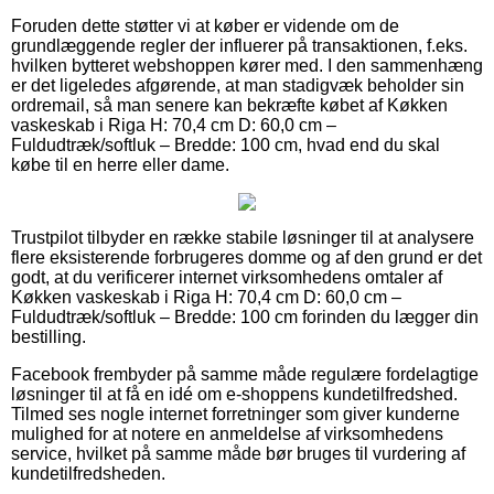
Foruden dette støtter vi at køber er vidende om de
grundlæggende regler der influerer på transaktionen, f.eks.
hvilken bytteret webshoppen kører med. I den sammenhæng
er det ligeledes afgørende, at man stadigvæk beholder sin
ordremail, så man senere kan bekræfte købet af Køkken
vaskeskab i Riga H: 70,4 cm D: 60,0 cm –
Fuldudtræk/softluk – Bredde: 100 cm, hvad end du skal
købe til en herre eller dame.
Trustpilot tilbyder en række stabile løsninger til at analysere
flere eksisterende forbrugeres domme og af den grund er det
godt, at du verificerer internet virksomhedens omtaler af
Køkken vaskeskab i Riga H: 70,4 cm D: 60,0 cm –
Fuldudtræk/softluk – Bredde: 100 cm forinden du lægger din
bestilling.
Facebook frembyder på samme måde regulære fordelagtige
løsninger til at få en idé om e-shoppens kundetilfredshed.
Tilmed ses nogle internet forretninger som giver kunderne
mulighed for at notere en anmeldelse af virksomhedens
service, hvilket på samme måde bør bruges til vurdering af
kundetilfredsheden.