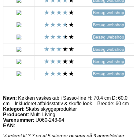
Besøg webshop
Besøg webshop
Besøg webshop
Besøg webshop
Besøg webshop
Besøg webshop
Besøg webshop
Navn:
Køkken vaskeskab i Sasso-line H: 70,4 cm D: 60,0
cm – Inkluderet affaldsstativ & skuffe look – Bredde: 60 cm
Kategori:
Skabs skyggeprodukter
Producent:
Multi-Living
Varenummer:
U060-243-94
EAN:
Vurderet til
3.7
ud af 5 stjerner baseret på
3
anmeldelser