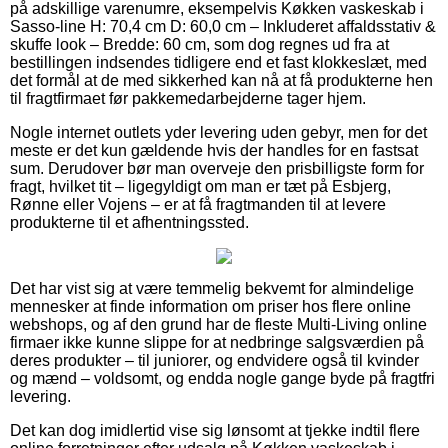
på adskillige varenumre, eksempelvis Køkken vaskeskab i
Sasso-line H: 70,4 cm D: 60,0 cm – Inkluderet affaldsstativ &
skuffe look – Bredde: 60 cm, som dog regnes ud fra at
bestillingen indsendes tidligere end et fast klokkeslæt, med
det formål at de med sikkerhed kan nå at få produkterne hen
til fragtfirmaet før pakkemedarbejderne tager hjem.
Nogle internet outlets yder levering uden gebyr, men for det
meste er det kun gældende hvis der handles for en fastsat
sum. Derudover bør man overveje den prisbilligste form for
fragt, hvilket tit – ligegyldigt om man er tæt på Esbjerg,
Rønne eller Vojens – er at få fragtmanden til at levere
produkterne til et afhentningssted.
Det har vist sig at være temmelig bekvemt for almindelige
mennesker at finde information om priser hos flere online
webshops, og af den grund har de fleste Multi-Living online
firmaer ikke kunne slippe for at nedbringe salgsværdien på
deres produkter – til juniorer, og endvidere også til kvinder
og mænd – voldsomt, og endda nogle gange byde på fragtfri
levering.
Det kan dog imidlertid vise sig lønsomt at tjekke indtil flere