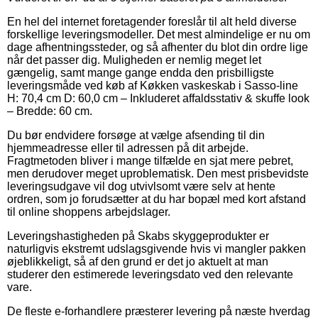
En hel del internet foretagender foreslår til alt held diverse
forskellige leveringsmodeller. Det mest almindelige er nu om
dage afhentningssteder, og så afhenter du blot din ordre lige
når det passer dig. Muligheden er nemlig meget let
gængelig, samt mange gange endda den prisbilligste
leveringsmåde ved køb af Køkken vaskeskab i Sasso-line
H: 70,4 cm D: 60,0 cm – Inkluderet affaldsstativ & skuffe look
– Bredde: 60 cm.
Du bør endvidere forsøge at vælge afsending til din
hjemmeadresse eller til adressen på dit arbejde.
Fragtmetoden bliver i mange tilfælde en sjat mere pebret,
men derudover meget uproblematisk. Den mest prisbevidste
leveringsudgave vil dog utvivlsomt være selv at hente
ordren, som jo forudsætter at du har bopæl med kort afstand
til online shoppens arbejdslager.
Leveringshastigheden på Skabs skyggeprodukter er
naturligvis ekstremt udslagsgivende hvis vi mangler pakken
øjeblikkeligt, så af den grund er det jo aktuelt at man
studerer den estimerede leveringsdato ved den relevante
vare.
De fleste e-forhandlere præsterer levering på næste hverdag