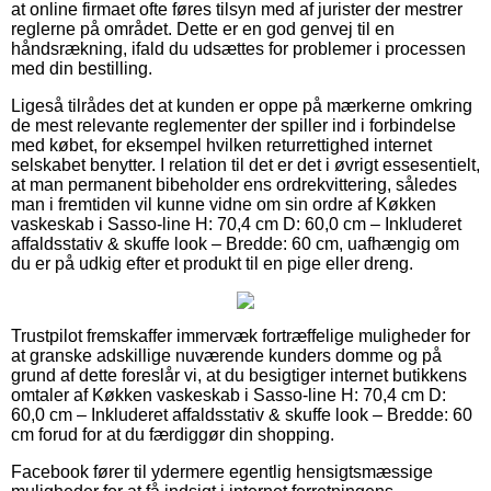
at online firmaet ofte føres tilsyn med af jurister der mestrer
reglerne på området. Dette er en god genvej til en
håndsrækning, ifald du udsættes for problemer i processen
med din bestilling.
Ligeså tilrådes det at kunden er oppe på mærkerne omkring
de mest relevante reglementer der spiller ind i forbindelse
med købet, for eksempel hvilken returrettighed internet
selskabet benytter. I relation til det er det i øvrigt essesentielt,
at man permanent bibeholder ens ordrekvittering, således
man i fremtiden vil kunne vidne om sin ordre af Køkken
vaskeskab i Sasso-line H: 70,4 cm D: 60,0 cm – Inkluderet
affaldsstativ & skuffe look – Bredde: 60 cm, uafhængig om
du er på udkig efter et produkt til en pige eller dreng.
Trustpilot fremskaffer immervæk fortræffelige muligheder for
at granske adskillige nuværende kunders domme og på
grund af dette foreslår vi, at du besigtiger internet butikkens
omtaler af Køkken vaskeskab i Sasso-line H: 70,4 cm D:
60,0 cm – Inkluderet affaldsstativ & skuffe look – Bredde: 60
cm forud for at du færdiggør din shopping.
Facebook fører til ydermere egentlig hensigtsmæssige