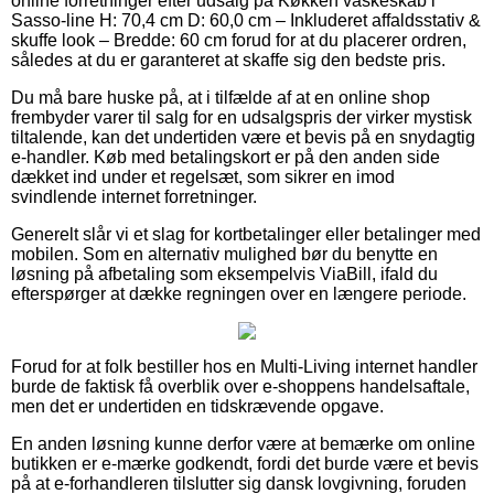
online forretninger efter udsalg på Køkken vaskeskab i
Sasso-line H: 70,4 cm D: 60,0 cm – Inkluderet affaldsstativ &
skuffe look – Bredde: 60 cm forud for at du placerer ordren,
således at du er garanteret at skaffe sig den bedste pris.
Du må bare huske på, at i tilfælde af at en online shop
frembyder varer til salg for en udsalgspris der virker mystisk
tiltalende, kan det undertiden være et bevis på en snydagtig
e-handler. Køb med betalingskort er på den anden side
dækket ind under et regelsæt, som sikrer en imod
svindlende internet forretninger.
Generelt slår vi et slag for kortbetalinger eller betalinger med
mobilen. Som en alternativ mulighed bør du benytte en
løsning på afbetaling som eksempelvis ViaBill, ifald du
efterspørger at dække regningen over en længere periode.
Forud for at folk bestiller hos en Multi-Living internet handler
burde de faktisk få overblik over e-shoppens handelsaftale,
men det er undertiden en tidskrævende opgave.
En anden løsning kunne derfor være at bemærke om online
butikken er e-mærke godkendt, fordi det burde være et bevis
på at e-forhandleren tilslutter sig dansk lovgivning, foruden