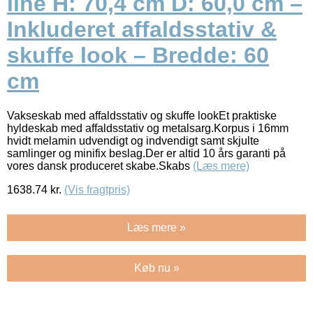
line H: 70,4 cm D: 60,0 cm –
Inkluderet affaldsstativ &
skuffe look – Bredde: 60
cm
Vakseskab med affaldsstativ og skuffe lookEt praktiske
hyldeskab med affaldsstativ og metalsarg.Korpus i 16mm
hvidt melamin udvendigt og indvendigt samt skjulte
samlinger og minifix beslag.Der er altid 10 års garanti på
vores dansk produceret skabe.Skabs
(Læs mere)
1638.74
kr.
(Vis fragtpris)
Læs mere »
Køb nu »