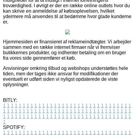
muligheder for at få indsigt i internet forretningens
troværdighed. I øvrigt er der en række online outlets hvor du
kan skrive en anmeldelse af købsoplevelsen, hvilket
ydermere må anvendes til at bedømme hvor glade kunderne
er.
Hjemmesiden er finansieret af reklameindtægter. Vi arbejder
sammen med en række internet firmaer når vi fremviser
butikkernes produkter, og indhenter betaling om en bruger
fra vores side gennemfører et køb.
Anvisninger omkring tilbud og webshops understøttes hele
tiden, men der tages ikke ansvar for modifikationer der
eventuelt er udført siden vi nyligst opdaterede de viste
oplysninger.
BITLY:
1
1
1
1
1
1
1
1
1
1
1
1
1
1
1
1
1
1
1
1
1
1
1
1
1
1
1
1
1
1
1
1
1
1
1
1
1
1
1
1
1
1
1
1
1
1
1
1
1
1
1
1
1
1
1
1
1
1
1
1
1
1
1
1
1
1
1
1
1
1
1
1
1
1
1
1
1
1
1
1
1
1
1
1
1
1
1
1
1
1
1
1
1
1
1
1
1
1
1
1
SPOTIFY:
1
1
1
1
1
1
1
1
1
1
1
1
1
1
1
1
1
1
1
1
1
1
1
1
1
1
1
1
1
1
1
1
1