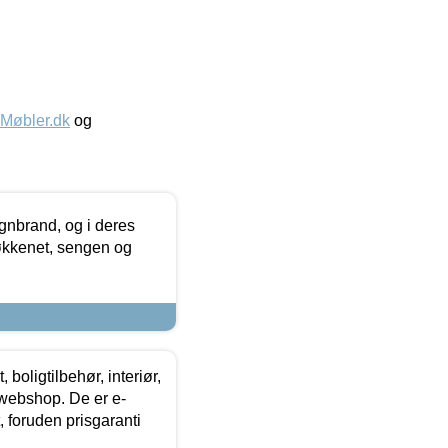
øbler.dk
og
nbrand, og i deres
køkkenet, sengen og
boligtilbehør, interiør,
 webshop. De er e-
 foruden prisgaranti