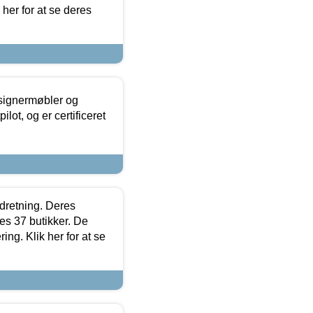
 her for at se deres
esignermøbler og
lot, og er certificeret
ndretning. Deres
s 37 butikker. De
ing. Klik her for at se