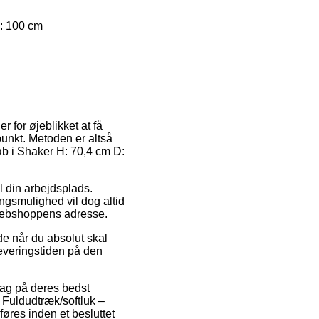
: 100 cm
 for øjeblikket at få
spunkt. Metoden er altså
ab i Shaker H: 70,4 cm D:
il din arbejdsplads.
ingsmulighed vil dog altid
 webshoppens adresse.
de når du absolut skal
 leveringstiden på den
dag på deres bedst
Fuldudtræk/softluk –
øres inden et besluttet