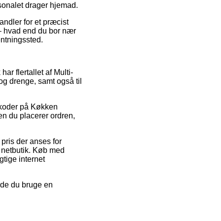
ersonalet drager hjemad.
andler for et præcist
 – hvad end du bor nær
entningssted.
har flertallet af Multi-
og drenge, samt også til
atkoder på Køkken
n du placerer ordren,
pris der anses for
g netbutik. Køb med
tige internet
urde du bruge en