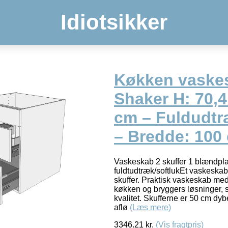
Idiotsikker
Køkken vaskes
Shaker H: 70,4
cm – Fuldudtr
– Bredde: 100
Vaskeskab 2 skuffer 1 blændp
fuldtudtræk/softlukEt vaskeska
skuffer. Praktisk vaskeskab med 2
køkken og bryggers løsninger, s
kvalitet. Skufferne er 50 cm dyb
aflø
(Læs mere)
3346.21
kr.
(Vis fragtpris)