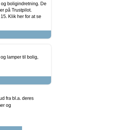
 og boligindretning. De
r på Trustpilot.
5. Klik her for at se
g lamper til bolig,
 fra bl.a. deres
mer og