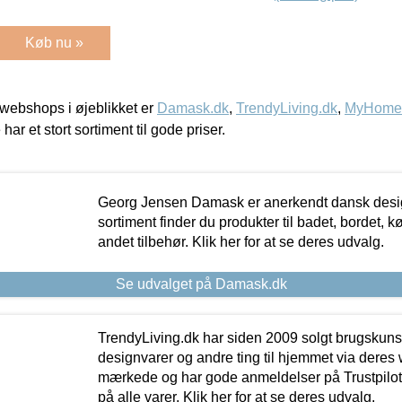
Køb nu »
webshops i øjeblikket er
Damask.dk
,
TrendyLiving.dk
,
MyHomeM
 har et stort sortiment til gode priser.
Georg Jensen Damask er anerkendt dansk desig
sortiment finder du produkter til badet, bordet, 
andet tilbehør. Klik her for at se deres udvalg.
Se udvalget på Damask.dk
TrendyLiving.dk har siden 2009 solgt brugskunst, 
designvarer og andre ting til hjemmet via deres
mærkede og har gode anmeldelser på Trustpilot,
på alle varer. Klik her for at se deres udvalg.