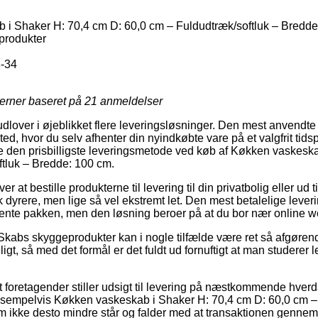
i Shaker H: 70,4 cm D: 60,0 cm – Fuldudtræk/softluk – Bredde
rodukter
-34
jerner baseret på
21
anmeldelser
dlover i øjeblikket flere leveringsløsninger. Den mest anvendte er
sted, hvor du selv afhenter din nyindkøbte vare på et valgfrit tid
lige den prisbilligste leveringsmetode ved køb af Køkken vaskesk
tluk – Bredde: 100 cm.
at bestille produkterne til levering til din privatbolig eller ud t
k dyrere, men lige så vel ekstremt let. Den mest betalelige lever
 hente pakken, men den løsning beroer på at du bor nær online
Skabs skyggeprodukter kan i nogle tilfælde være ret så afgøren
ligt, så med det formål er det fuldt ud fornuftigt at man studerer
foretagender stiller udsigt til levering på næstkommende hver
empelvis Køkken vaskeskab i Shaker H: 70,4 cm D: 60,0 cm – 
ikke desto mindre står og falder med at transaktionen gennemf