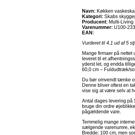
Navn:
Køkken vaskeskab 
Kategori:
Skabs skyggep
Producent:
Multi-Living
Varenummer:
U100-233
EAN:
Vurderet til
4.1
ud af 5 st
Mange firmaer på nettet u
leveret til et afhentnings
yderst let, og endda til
60,0 cm – Fuldudtræk/sof
Du bør omvendt tænke over 
Denne bliver oftest en ta
vise sig at være selv at
Antal dages levering på 
bruge din ordre øjeblikke
pågældende vare.
Temmelig mange internet 
sælgende varenumre, eks
Bredde: 100 cm, men som 