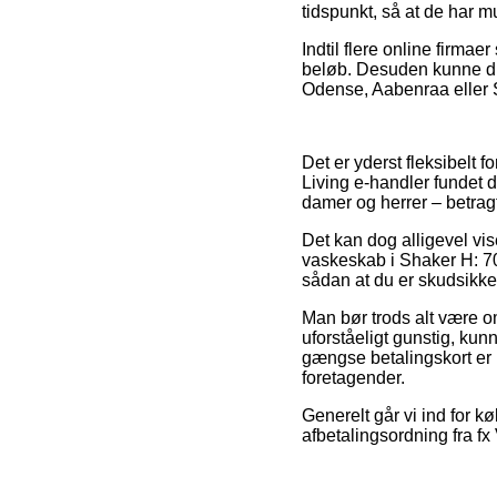
tidspunkt, så at de har m
Indtil flere online firmae
beløb. Desuden kunne du 
Odense, Aabenraa eller Sk
Det er yderst fleksibelt for
Living e-handler fundet d
damer og herrer – betrag
Det kan dog alligevel vis
vaskeskab i Shaker H: 70
sådan at du er skudsikker
Man bør trods alt være o
uforståeligt gunstig, kun
gængse betalingskort er h
foretagender.
Generelt går vi ind for k
afbetalingsordning fra fx