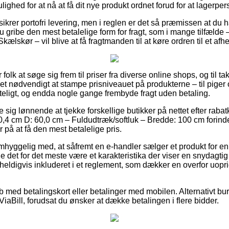
ulighed for at nå at få dit nye produkt ordnet forud for at lagerp
r sikrer portofri levering, men i reglen er det så præmissen at du h
gribe den mest betalelige form for fragt, som i mange tilfælde
ælskør – vil blive at få fragtmanden til at køre ordren til et afh
 folk at søge sig frem til priser fra diverse online shops, og til tak 
et nødvendigt at stampe prisniveauet på produkterne – til piger 
teligt, og endda nogle gange frembyde fragt uden betaling.
e sig lønnende at tjekke forskellige butikker på nettet efter rab
,4 cm D: 60,0 cm – Fuldudtræk/softluk – Bredde: 100 cm forinde
 på at få den mest betalelige pris.
mhyggelig med, at såfremt en e-handler sælger et produkt for en 
ne det for det meste være et karakteristika der viser en snydagti
eldigvis inkluderet i et reglement, som dækker en overfor uoprig
øb med betalingskort eller betalinger med mobilen. Alternativt b
 ViaBill, forudsat du ønsker at dække betalingen i flere bidder.