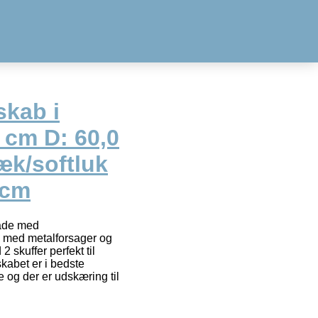
kab i
 cm D: 60,0
æk/softluk
 cm
lade med
b med metalforsager og
 skuffer perfekt til
kabet er i bedste
e og der er udskæring til