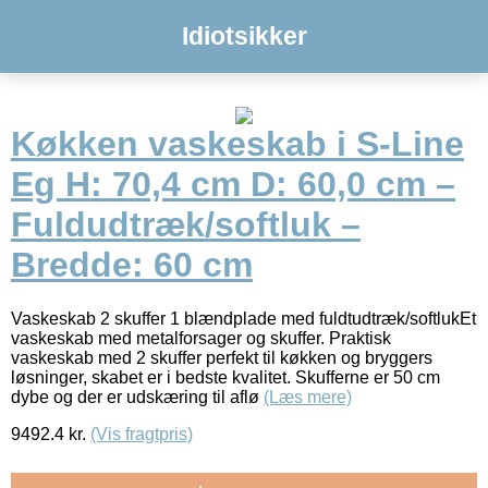
Idiotsikker
Køkken vaskeskab i S-Line
Eg H: 70,4 cm D: 60,0 cm –
Fuldudtræk/softluk –
Bredde: 60 cm
Vaskeskab 2 skuffer 1 blændplade med fuldtudtræk/softlukEt
vaskeskab med metalforsager og skuffer. Praktisk
vaskeskab med 2 skuffer perfekt til køkken og bryggers
løsninger, skabet er i bedste kvalitet. Skufferne er 50 cm
dybe og der er udskæring til aflø
(Læs mere)
9492.4
kr.
(Vis fragtpris)