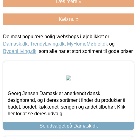
Læs mere »
Køb nu »
De mest populære bolig-webshops i øjeblikket er
Damask.dk
,
TrendyLiving.dk
,
MyHomeMøbler.dk
og
Bydahlliving.dk
, som alle har et stort sortiment til gode priser.
Georg Jensen Damask er anerkendt dansk
designbrand, og i deres sortiment finder du produkter til
badet, bordet, køkkenet, sengen og andet tilbehør. Klik
her for at se deres udvalg.
Se udvalget på Damask.dk