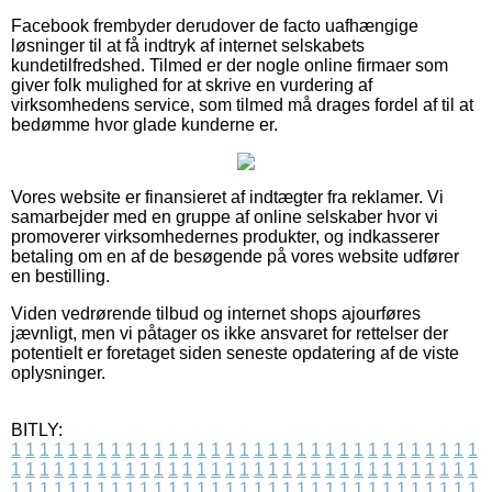
Facebook frembyder derudover de facto uafhængige
løsninger til at få indtryk af internet selskabets
kundetilfredshed. Tilmed er der nogle online firmaer som
giver folk mulighed for at skrive en vurdering af
virksomhedens service, som tilmed må drages fordel af til at
bedømme hvor glade kunderne er.
Vores website er finansieret af indtægter fra reklamer. Vi
samarbejder med en gruppe af online selskaber hvor vi
promoverer virksomhedernes produkter, og indkasserer
betaling om en af de besøgende på vores website udfører
en bestilling.
Viden vedrørende tilbud og internet shops ajourføres
jævnligt, men vi påtager os ikke ansvaret for rettelser der
potentielt er foretaget siden seneste opdatering af de viste
oplysninger.
BITLY:
1
1
1
1
1
1
1
1
1
1
1
1
1
1
1
1
1
1
1
1
1
1
1
1
1
1
1
1
1
1
1
1
1
1
1
1
1
1
1
1
1
1
1
1
1
1
1
1
1
1
1
1
1
1
1
1
1
1
1
1
1
1
1
1
1
1
1
1
1
1
1
1
1
1
1
1
1
1
1
1
1
1
1
1
1
1
1
1
1
1
1
1
1
1
1
1
1
1
1