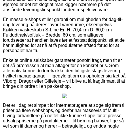
øjemed er det ret klogt at man kigger nærmere på det
anslåede leveringstidspunkt for den respektive vare.
En masse e-shops stiller garanti om muligheden for dag-til-
dag levering på deres favorit varenumre, eksempelvis
Køkken vaskeskab i S-Line Eg H: 70,4 cm D: 60,0 cm –
Fuldudtræk/softluk – Bredde: 60 cm, som alligevel
forudsætter at handlen laves før et fastsat tidspunkt, så at de
har mulighed for at nå at få produkterne afsted forud for at
personalet har fri.
Enkelte online selskaber garanterer portofri fragt, men tit er
det så præmissen at man aftager for en konkret pris. Som
alternativ kunne du foretrække den billigste slags levering,
hvilket mange gange – ligegyldigt om du opholder sig tæt på
Viborg, Dragør eller Gilleleje – vil blive at få fragtfirmaet til at
bringe din ordre til en pakkeshop.
Det er i dag ret simpelt for internetbrugere at søge sig frem til
priser på flere webshops, og derfor har massevis af Multi-
Living forhandlere på nettet ikke kunne slippe for at presse
udsalgspriserne på produkterne – til børn og babyer, lige så
vel som til damer og herrer – betragteligt, og endda nogle