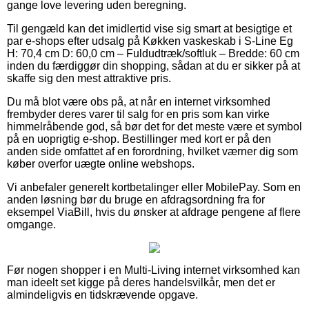
gange love levering uden beregning.
Til gengæld kan det imidlertid vise sig smart at besigtige et
par e-shops efter udsalg på Køkken vaskeskab i S-Line Eg
H: 70,4 cm D: 60,0 cm – Fuldudtræk/softluk – Bredde: 60 cm
inden du færdiggør din shopping, sådan at du er sikker på at
skaffe sig den mest attraktive pris.
Du må blot være obs på, at når en internet virksomhed
frembyder deres varer til salg for en pris som kan virke
himmelråbende god, så bør det for det meste være et symbol
på en uoprigtig e-shop. Bestillinger med kort er på den
anden side omfattet af en forordning, hvilket værner dig som
køber overfor uægte online webshops.
Vi anbefaler generelt kortbetalinger eller MobilePay. Som en
anden løsning bør du bruge en afdragsordning fra for
eksempel ViaBill, hvis du ønsker at afdrage pengene af flere
omgange.
Før nogen shopper i en Multi-Living internet virksomhed kan
man ideelt set kigge på deres handelsvilkår, men det er
almindeligvis en tidskrævende opgave.