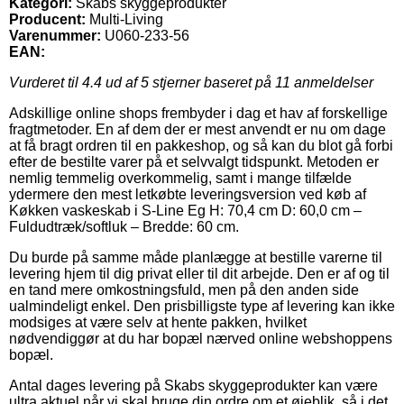
Kategori:
Skabs skyggeprodukter
Producent:
Multi-Living
Varenummer:
U060-233-56
EAN:
Vurderet til
4.4
ud af 5 stjerner baseret på
11
anmeldelser
Adskillige online shops frembyder i dag et hav af forskellige
fragtmetoder. En af dem der er mest anvendt er nu om dage
at få bragt ordren til en pakkeshop, og så kan du blot gå forbi
efter de bestilte varer på et selvvalgt tidspunkt. Metoden er
nemlig temmelig overkommelig, samt i mange tilfælde
ydermere den mest letkøbte leveringsversion ved køb af
Køkken vaskeskab i S-Line Eg H: 70,4 cm D: 60,0 cm –
Fuldudtræk/softluk – Bredde: 60 cm.
Du burde på samme måde planlægge at bestille varerne til
levering hjem til dig privat eller til dit arbejde. Den er af og til
en tand mere omkostningsfuld, men på den anden side
ualmindeligt enkel. Den prisbilligste type af levering kan ikke
modsiges at være selv at hente pakken, hvilket
nødvendiggør at du har bopæl nærved online webshoppens
bopæl.
Antal dages levering på Skabs skyggeprodukter kan være
ultra aktuel når vi skal bruge din ordre om et øjeblik, så i det