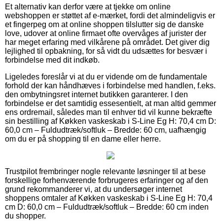
Et alternativ kan derfor være at tjekke om online
webshoppen er støttet af e-mærket, fordi det almindeligvis er
et fingerpeg om at online shoppen tilslutter sig de danske
love, udover at online firmaet ofte overvåges af jurister der
har meget erfaring med vilkårene på området. Det giver dig
lejlighed til opbakning, for så vidt du udsættes for besvær i
forbindelse med dit indkøb.
Ligeledes foreslår vi at du er vidende om de fundamentale
forhold der kan håndhæves i forbindelse med handlen, f.eks.
den ombytningsret internet butikken garanterer. I den
forbindelse er det samtidig essesentielt, at man altid gemmer
ens ordremail, således man til enhver tid vil kunne bekræfte
sin bestilling af Køkken vaskeskab i S-Line Eg H: 70,4 cm D:
60,0 cm – Fuldudtræk/softluk – Bredde: 60 cm, uafhængig
om du er på shopping til en dame eller herre.
Trustpilot frembringer nogle relevante løsninger til at bese
forskellige forhenværende forbrugeres erfaringer og af den
grund rekommanderer vi, at du undersøger internet
shoppens omtaler af Køkken vaskeskab i S-Line Eg H: 70,4
cm D: 60,0 cm – Fuldudtræk/softluk – Bredde: 60 cm inden
du shopper.