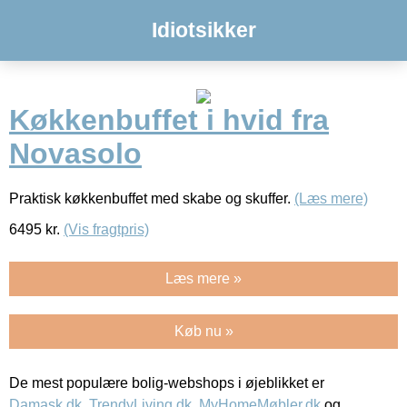
Idiotsikker
Køkkenbuffet i hvid fra
Novasolo
Praktisk køkkenbuffet med skabe og skuffer.
(Læs mere)
6495
kr.
(Vis fragtpris)
Læs mere »
Køb nu »
De mest populære bolig-webshops i øjeblikket er
Damask.dk
,
TrendyLiving.dk
,
MyHomeMøbler.dk
og