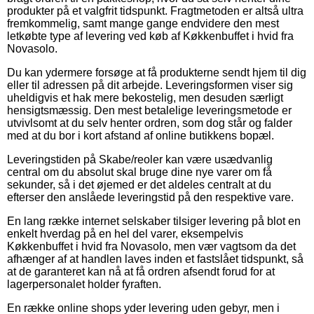
produkter på et valgfrit tidspunkt. Fragtmetoden er altså ultra
fremkommelig, samt mange gange endvidere den mest
letkøbte type af levering ved køb af Køkkenbuffet i hvid fra
Novasolo.
Du kan ydermere forsøge at få produkterne sendt hjem til dig
eller til adressen på dit arbejde. Leveringsformen viser sig
uheldigvis et hak mere bekostelig, men desuden særligt
hensigtsmæssig. Den mest betalelige leveringsmetode er
utvivlsomt at du selv henter ordren, som dog står og falder
med at du bor i kort afstand af online butikkens bopæl.
Leveringstiden på Skabe/reoler kan være usædvanlig
central om du absolut skal bruge dine nye varer om få
sekunder, så i det øjemed er det aldeles centralt at du
efterser den anslåede leveringstid på den respektive vare.
En lang række internet selskaber tilsiger levering på blot en
enkelt hverdag på en hel del varer, eksempelvis
Køkkenbuffet i hvid fra Novasolo, men vær vagtsom da det
afhænger af at handlen laves inden et fastslået tidspunkt, så
at de garanteret kan nå at få ordren afsendt forud for at
lagerpersonalet holder fyraften.
En række online shops yder levering uden gebyr, men i