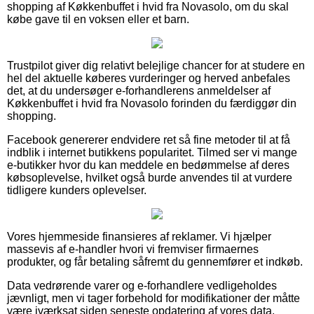
shopping af Køkkenbuffet i hvid fra Novasolo, om du skal
købe gave til en voksen eller et barn.
Trustpilot giver dig relativt belejlige chancer for at studere en
hel del aktuelle køberes vurderinger og herved anbefales
det, at du undersøger e-forhandlerens anmeldelser af
Køkkenbuffet i hvid fra Novasolo forinden du færdiggør din
shopping.
Facebook genererer endvidere ret så fine metoder til at få
indblik i internet butikkens popularitet. Tilmed ser vi mange
e-butikker hvor du kan meddele en bedømmelse af deres
købsoplevelse, hvilket også burde anvendes til at vurdere
tidligere kunders oplevelser.
Vores hjemmeside finansieres af reklamer. Vi hjælper
massevis af e-handler hvori vi fremviser firmaernes
produkter, og får betaling såfremt du gennemfører et indkøb.
Data vedrørende varer og e-forhandlere vedligeholdes
jævnligt, men vi tager forbehold for modifikationer der måtte
være iværksat siden seneste opdatering af vores data.