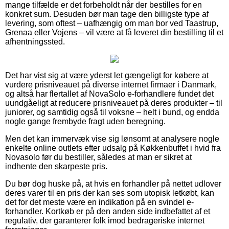
mange tilfælde er det forbeholdt når der bestilles for en
konkret sum. Desuden bør man tage den billigste type af
levering, som oftest – uafhængig om man bor ved Taastrup,
Grenaa eller Vojens – vil være at få leveret din bestilling til et
afhentningssted.
Det har vist sig at være yderst let gængeligt for købere at
vurdere prisniveauet på diverse internet firmaer i Danmark,
og altså har flertallet af NovaSolo e-forhandlere fundet det
uundgåeligt at reducere prisniveauet på deres produkter – til
juniorer, og samtidig også til voksne – helt i bund, og endda
nogle gange frembyde fragt uden beregning.
Men det kan immervæk vise sig lønsomt at analysere nogle
enkelte online outlets efter udsalg på Køkkenbuffet i hvid fra
Novasolo før du bestiller, således at man er sikret at
indhente den skarpeste pris.
Du bør dog huske på, at hvis en forhandler på nettet udlover
deres varer til en pris der kan ses som utopisk letkøbt, kan
det for det meste være en indikation på en svindel e-
forhandler. Kortkøb er på den anden side indbefattet af et
regulativ, der garanterer folk imod bedrageriske internet