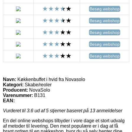
Besøg webshop
Besøg webshop
Besøg webshop
Besøg webshop
Besøg webshop
Navn:
Køkkenbuffet i hvid fra Novasolo
Kategori:
Skabe/reoler
Producent:
NovaSolo
Varenummer:
B131
EAN:
Vurderet til
3.6
ud af 5 stjerner baseret på
13
anmeldelser
En del online webshops tilbyder i vore dage et stort udvalg
af metoder til levering. Den mest populære er i dag at få
bragt ordren til en pakkeshop, hvor du så selv henter dine