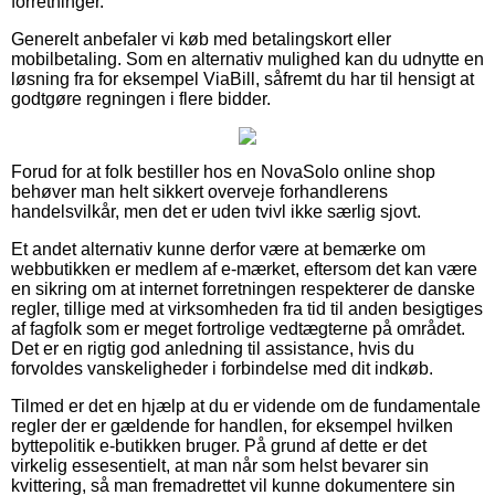
forretninger.
Generelt anbefaler vi køb med betalingskort eller
mobilbetaling. Som en alternativ mulighed kan du udnytte en
løsning fra for eksempel ViaBill, såfremt du har til hensigt at
godtgøre regningen i flere bidder.
Forud for at folk bestiller hos en NovaSolo online shop
behøver man helt sikkert overveje forhandlerens
handelsvilkår, men det er uden tvivl ikke særlig sjovt.
Et andet alternativ kunne derfor være at bemærke om
webbutikken er medlem af e-mærket, eftersom det kan være
en sikring om at internet forretningen respekterer de danske
regler, tillige med at virksomheden fra tid til anden besigtiges
af fagfolk som er meget fortrolige vedtægterne på området.
Det er en rigtig god anledning til assistance, hvis du
forvoldes vanskeligheder i forbindelse med dit indkøb.
Tilmed er det en hjælp at du er vidende om de fundamentale
regler der er gældende for handlen, for eksempel hvilken
byttepolitik e-butikken bruger. På grund af dette er det
virkelig essesentielt, at man når som helst bevarer sin
kvittering, så man fremadrettet vil kunne dokumentere sin