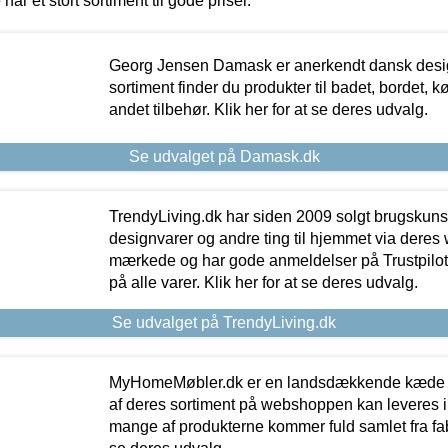
 har et stort sortiment til gode priser.
Georg Jensen Damask er anerkendt dansk desig
sortiment finder du produkter til badet, bordet, 
andet tilbehør. Klik her for at se deres udvalg.
Se udvalget på Damask.dk
TrendyLiving.dk har siden 2009 solgt brugskunst, 
designvarer og andre ting til hjemmet via deres
mærkede og har gode anmeldelser på Trustpilot,
på alle varer. Klik her for at se deres udvalg.
Se udvalget på TrendyLiving.dk
MyHomeMøbler.dk er en landsdækkende kæde m
af deres sortiment på webshoppen kan leveres i
mange af produkterne kommer fuld samlet fra fabr