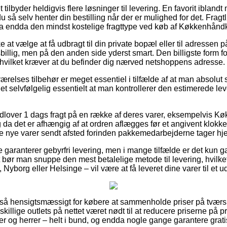
t tilbyder heldigvis flere løsninger til levering. En favorit ibland
u så selv henter din bestilling når der er mulighed for det. Frag
a endda den mindst kostelige fragttype ved køb af Køkkenhåndk
at vælge at få udbragt til din private bopæl eller til adressen 
risbillig, men på den anden side yderst smart. Den billigste form fo
 hvilket kræver at du befinder dig nærved netshoppens adresse.
elses tilbehør er meget essentiel i tilfælde af at man absolut 
t selvfølgelig essentielt at man kontrollerer den estimerede lev
 udlover 1 dags fragt på en række af deres varer, eksempelvis 
da det er afhængig af at ordren aflægges før et angivent klokke
 de nye varer sendt afsted forinden pakkemedarbejderne tager hj
 garanterer gebyrfri levering, men i mange tilfælde er det kun g
rigt bør man snuppe den mest betalelige metode til levering, hvilk
borg eller Helsinge – vil være at få leveret dine varer til et u
 så hensigtsmæssigt for købere at sammenholde priser på tværs a
illige outlets på nettet været nødt til at reducere priserne på p
er og herrer – helt i bund, og endda nogle gange garantere gratis