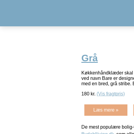
Grå
Køkkenhåndklæder skal i
ved navn Bare er designet
med en bred, grå stribe. 
180
kr.
(Vis fragtpris)
Læs mere »
De mest populære bolig-