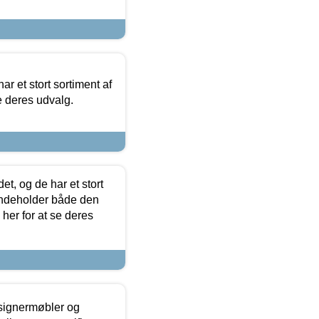
ar et stort sortiment af
e deres udvalg.
t, og de har et stort
 indeholder både den
 her for at se deres
esignermøbler og