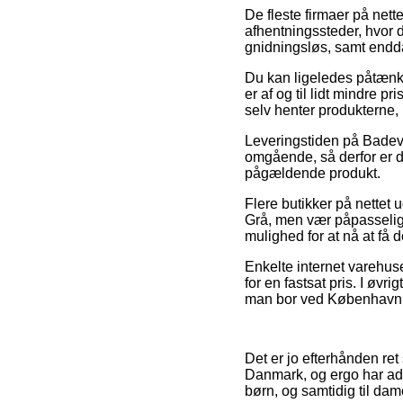
De fleste firmaer på nette
afhentningssteder, hvor d
gnidningsløs, samt endd
Du kan ligeledes påtænke 
er af og til lidt mindre p
selv henter produkterne,
Leveringstiden på Badevær
omgående, så derfor er de
pågældende produkt.
Flere butikker på nettet
Grå, men vær påpasselig 
mulighed for at nå at få
Enkelte internet varehuse
for en fastsat pris. I øv
man bor ved København, Ny
Det er jo efterhånden ret
Danmark, og ergo har adsk
børn, og samtidig til dam