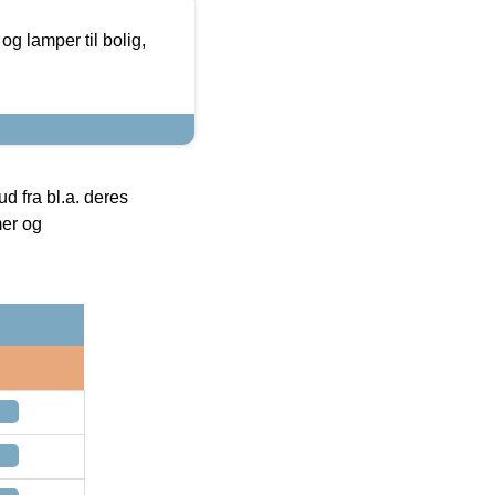
g lamper til bolig,
 fra bl.a. deres
mer og