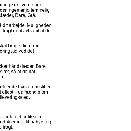
t mange er i vore dage
tløsningen er jo temmelig
læder, Bare, Grå.
på dit arbejde. Muligheden
r fragt er utvivlsomt at du
skal bruge din ordre
eringstid ved det
Køkkenhåndklæder, Bare,
slæt, så at de har
em.
ældende hvis du bestiller
et oftest – uafhængig om
dleveringssted.
f internet butikker i
rodukterne – til babyer og
 fragt.