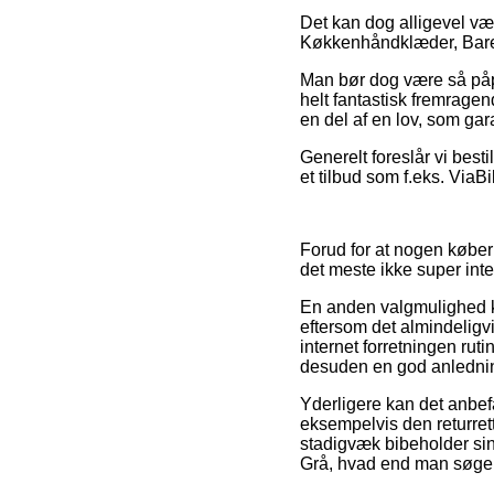
Det kan dog alligevel vær
Køkkenhåndklæder, Bare, 
Man bør dog være så påpas
helt fantastisk fremragen
en del af en lov, som gar
Generelt foreslår vi best
et tilbud som f.eks. ViaB
Forud for at nogen køber
det meste ikke super inte
En anden valgmulighed k
eftersom det almindeligv
internet forretningen rut
desuden en god anledning 
Yderligere kan det anbef
eksempelvis den returretti
stadigvæk bibeholder si
Grå, hvad end man søger e