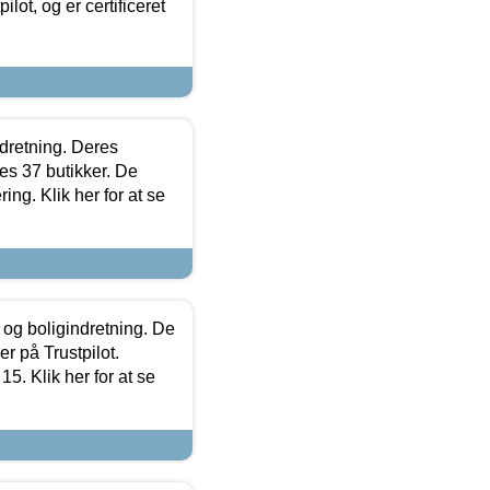
lot, og er certificeret
ndretning. Deres
s 37 butikker. De
ing. Klik her for at se
 og boligindretning. De
r på Trustpilot.
5. Klik her for at se