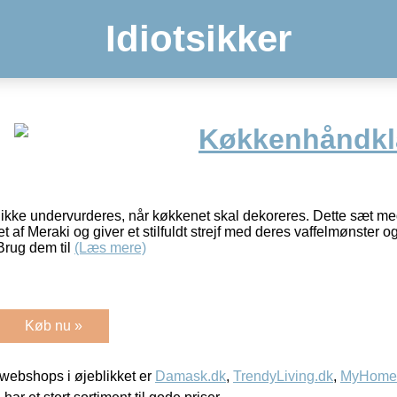
Idiotsikker
Køkkenhåndklæ
kke undervurderes, når køkkenet skal dekoreres. Dette sæt 
 af Meraki og giver et stilfuldt strejf med deres vaffelmønster o
Brug dem til
(Læs mere)
Køb nu »
webshops i øjeblikket er
Damask.dk
,
TrendyLiving.dk
,
MyHomeM