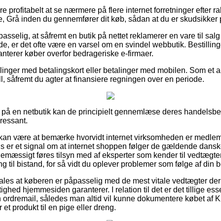
e profitabelt at se nærmere på flere internet forretninger efter r
Grå inden du gennemfører dit køb, sådan at du er skudsikker på 
selig, at såfremt en butik på nettet reklamerer en vare til salg
de, er det ofte være en varsel om en svindel webbutik. Bestillinge
anterer køber overfor bedrageriske e-firmaer.
illinger med betalingskort eller betalinger med mobilen. Som et a
ill, såfremt du agter at finansiere regningen over en periode.
 på en netbutik kan de principielt gennemlæse deres handelsbeti
ressant.
an være at bemærke hvorvidt internet virksomheden er medlem
is er et signal om at internet shoppen følger de gældende danske
inemæssigt føres tilsyn med af eksperter som kender til vedtægt
til bistand, for så vidt du oplever problemer som følge af din be
ales at køberen er påpasselig med de mest vitale vedtægter der
ghed hjemmesiden garanterer. I relation til det er det tillige ess
n ordremail, således man altid vil kunne dokumentere købet af
t produkt til en pige eller dreng.