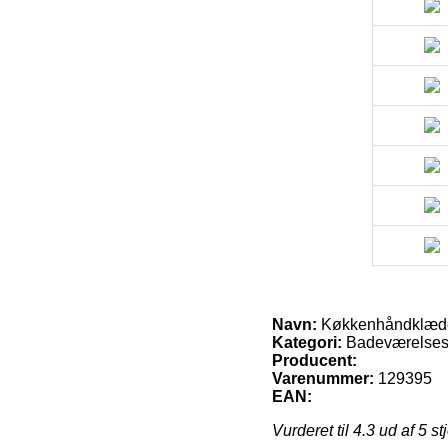
Navn:
Køkkenhåndklæder
Kategori:
Badeværelses 
Producent:
Varenummer:
129395
EAN:
Vurderet til
4.3
ud af 5 st