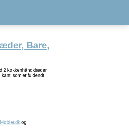
der, Bare,
med 2 køkkenhåndklæder
g kant, som er fuldendt
øbler.dk
og