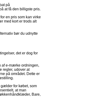
abat på
at få den billigste pris.
 for en pris som kan virke
r med kort er trods alt
lternativ bør du udnytte
ngelser, det er dog for
 af e-mærke ordningen,
 regler, udover at
erne på området. Dette er
stilling.
 gælder for købet, som
esentielt, at man
 Køkkenhåndklæder, Bare,