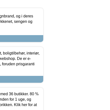
nbrand, og i deres
køkkenet, sengen og
boligtilbehør, interiør,
 webshop. De er e-
 foruden prisgaranti
ed 36 butikker. 80 %
nden for 1 uge, og
ikken. Klik her for at