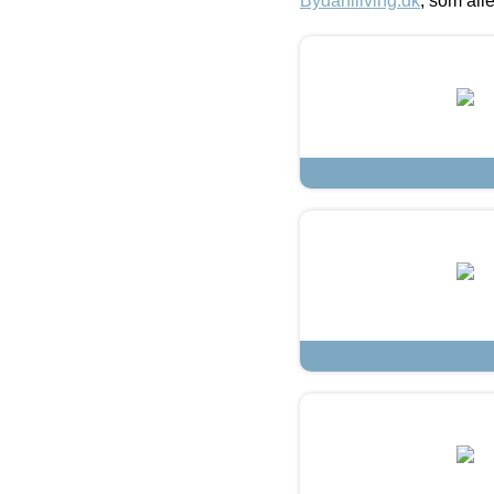
Bydahlliving.dk
, som alle