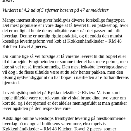
EAN:
Vurderet til
4.2
ud af 5 stjerner baseret på
47
anmeldelser
Mange internet shops giver heldigvis diverse forskellige fragttyper.
Det mest populære er i vore dage at få leveret til en pakkeshop, hvor
det er muligt at hente de nyindkøbte varer når det passer ind i din
hverdag. Denne er nemlig rigtig praktisk, og tit endda den mindst
kostelige leveringsform ved køb af Køkkenhåndklæder – RM 48
Kitchen Towel 2 pieces.
Du kunne lige så vel forsøge at få varerne leveret til din bopæl eller
til dit arbejde. Fragtmetoden er somme tider et hak mere pebret, men
lige så vel ret så fremkommelig. Den mest letkøbte leveringsudgave
vil dog i de fleste tilfælde være at du selv henter pakken, men den
løsning nødvendiggør at du har bopæl i nærheden af e-forhandlerens
hjemsted.
Leveringstidspunktet på Køkkentekstiler > Riviera Maison kan i
nogle tilfælde være ret relevant når vi skal bruge dine nye varer om
kort tid, og i det øjemed er det aldeles meningsfuldt at man gransker
leveringstiden på den respektive vare.
Adskillige online webshops frembyder levering på næstkommende
hverdag på mange af butikkens varenumre, eksempelvis
Køkkenhåndklæder – RM 48 Kitchen Towel 2 pieces, som er