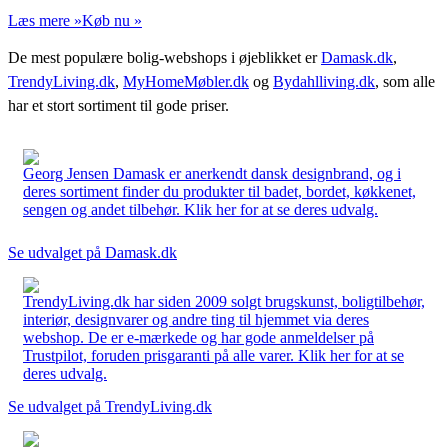
Læs mere »
Køb nu »
De mest populære bolig-webshops i øjeblikket er
Damask.dk
,
TrendyLiving.dk
,
MyHomeMøbler.dk
og
Bydahlliving.dk
, som alle
har et stort sortiment til gode priser.
Georg Jensen Damask er anerkendt dansk designbrand, og i
deres sortiment finder du produkter til badet, bordet, køkkenet,
sengen og andet tilbehør. Klik her for at se deres udvalg.
Se udvalget på Damask.dk
TrendyLiving.dk har siden 2009 solgt brugskunst, boligtilbehør,
interiør, designvarer og andre ting til hjemmet via deres
webshop. De er e-mærkede og har gode anmeldelser på
Trustpilot, foruden prisgaranti på alle varer. Klik her for at se
deres udvalg.
Se udvalget på TrendyLiving.dk