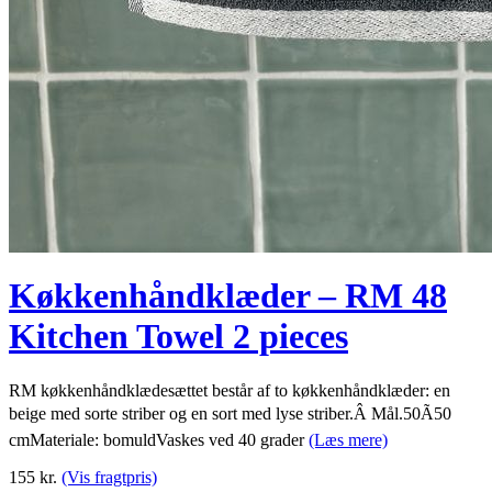
Køkkenhåndklæder – RM 48
Kitchen Towel 2 pieces
RM køkkenhåndklædesættet består af to køkkenhåndklæder: en
beige med sorte striber og en sort med lyse striber.Â Mål.50Ã50
cmMateriale: bomuldVaskes ved 40 grader
(Læs mere)
155
kr.
(Vis fragtpris)