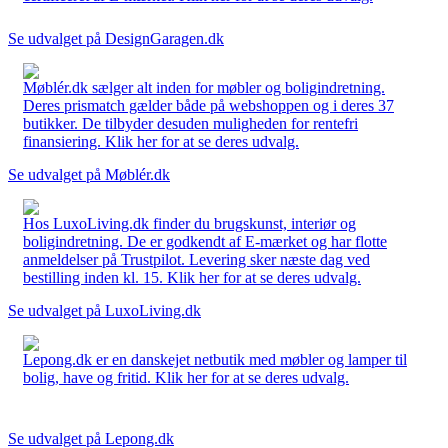
Se udvalget på DesignGaragen.dk
Møblér.dk sælger alt inden for møbler og boligindretning.
Deres prismatch gælder både på webshoppen og i deres 37
butikker. De tilbyder desuden muligheden for rentefri
finansiering. Klik her for at se deres udvalg.
Se udvalget på Møblér.dk
Hos LuxoLiving.dk finder du brugskunst, interiør og
boligindretning. De er godkendt af E-mærket og har flotte
anmeldelser på Trustpilot. Levering sker næste dag ved
bestilling inden kl. 15. Klik her for at se deres udvalg.
Se udvalget på LuxoLiving.dk
Lepong.dk er en danskejet netbutik med møbler og lamper til
bolig, have og fritid. Klik her for at se deres udvalg.
Se udvalget på Lepong.dk