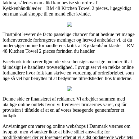
faktura, således man altid kan bevise sin ordre af
Køkkenhåndklæder – RM 48 Kitchen Towel 2 pieces, ligegyldigt
om man skal shoppe til en mand eller kvinde.
Trustpilot leverer de facto passelige chancer for at beskue ret mange
forhenværende forbrugeres meninger og herved anbefaler vi, at du
undersøger online forhandlerens kritik af Køkkenhåndklæder – RM
48 Kitchen Towel 2 pieces forinden du handler.
Facebook indebærer lignende visse hensigtsmæssige metoder til at
få indsigt i e-handlens troværdighed. I øvrigt ser vi en række online
forhandlere hvor folk kan skrive en vurdering af ordreforløbet, som
lige så vel bør benyttes til at bedømme tilfredsheden hos kunderne.
Denne side er finansieret af reklamer. Vi arbejder sammen med
utallige online outlets hvori vi fremviser firmaernes varer, og får
provision i tilfælde af at en af vores besøgende gennemfører et
indkøb.
Anvisninger om varer og online webshops i Danmark værnes om
hyppigt, men vi ønsker ikke at blive stillet ansvarlig for
modifikationer der er foretaget efter at vi sidst opdaterede websitets