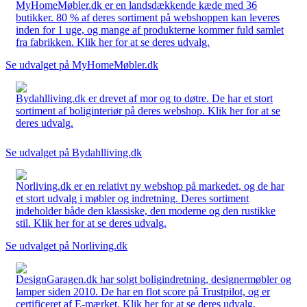
MyHomeMøbler.dk er en landsdækkende kæde med 36
butikker. 80 % af deres sortiment på webshoppen kan leveres
inden for 1 uge, og mange af produkterne kommer fuld samlet
fra fabrikken. Klik her for at se deres udvalg.
Se udvalget på MyHomeMøbler.dk
Bydahlliving.dk er drevet af mor og to døtre. De har et stort
sortiment af boliginteriør på deres webshop. Klik her for at se
deres udvalg.
Se udvalget på Bydahlliving.dk
Norliving.dk er en relativt ny webshop på markedet, og de har
et stort udvalg i møbler og indretning. Deres sortiment
indeholder både den klassiske, den moderne og den rustikke
stil. Klik her for at se deres udvalg.
Se udvalget på Norliving.dk
DesignGaragen.dk har solgt boligindretning, designermøbler og
lamper siden 2010. De har en flot score på Trustpilot, og er
certificeret af E-mærket. Klik her for at se deres udvalg.