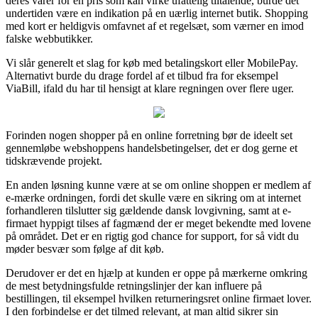
deres varer for en pris som kan virke ufattelig tiltalende, burde det
undertiden være en indikation på en uærlig internet butik. Shopping
med kort er heldigvis omfavnet af et regelsæt, som værner en imod
falske webbutikker.
Vi slår generelt et slag for køb med betalingskort eller MobilePay.
Alternativt burde du drage fordel af et tilbud fra for eksempel
ViaBill, ifald du har til hensigt at klare regningen over flere uger.
Forinden nogen shopper på en online forretning bør de ideelt set
gennemløbe webshoppens handelsbetingelser, det er dog gerne et
tidskrævende projekt.
En anden løsning kunne være at se om online shoppen er medlem af
e-mærke ordningen, fordi det skulle være en sikring om at internet
forhandleren tilslutter sig gældende dansk lovgivning, samt at e-
firmaet hyppigt tilses af fagmænd der er meget bekendte med lovene
på området. Det er en rigtig god chance for support, for så vidt du
møder besvær som følge af dit køb.
Derudover er det en hjælp at kunden er oppe på mærkerne omkring
de mest betydningsfulde retningslinjer der kan influere på
bestillingen, til eksempel hvilken returneringsret online firmaet lover.
I den forbindelse er det tilmed relevant, at man altid sikrer sin