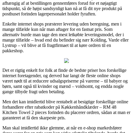
afhængig af at bestillingen gennemføres forud for et nøjagtigt
tidspunkt, så de højst sandsynligt kan nå at få dit nye produkt på
posthuset forinden lagerpersonalet holder fyraften.
Enkelte internet shops præsterer levering uden beregning, men i
mange tilfælde kun når man aftager for en fastsat pris. Som
alternativ burde man tage den mest letkøbte leveringsmodel, der i
mange tilfælde – hvad end du befinder sig nær Kolding, Varde eller
Lystrup – vil blive at få fragtfirmaet til at køre ordren til en
pakkeshop.
Det er rigtig enkelt for folk at finde de bedste priser hos forskellige
internet foretagender, og derved har langt de fleste online shops
været nødt til at reducere udsalgspriserne på varerne – til babyer og
børn, samt også til kvinder og mænd – voldsomt, og endda nogle
gange tilbyde fragt uden betaling.
Men det kan imidlertid blive rentabelt at besigtige forskellige online
forhandlere efter rabatkoder på Køkkenhåndklæder – RM 48
Kitchen Towel 2 pieces forinden du placerer ordren, sådan at man er
garanteret at få den skarpeste pris.
Man skal imidlertid ikke glemme, at når en e-shop markedsfører