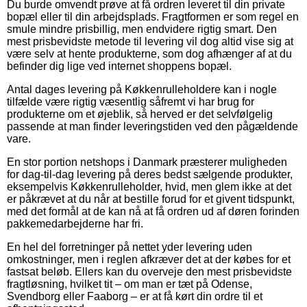
Du burde omvendt prøve at få ordren leveret til din private
bopæl eller til din arbejdsplads. Fragtformen er som regel en
smule mindre prisbillig, men endvidere rigtig smart. Den
mest prisbevidste metode til levering vil dog altid vise sig at
være selv at hente produkterne, som dog afhænger af at du
befinder dig lige ved internet shoppens bopæl.
Antal dages levering på Køkkenrulleholdere kan i nogle
tilfælde være rigtig væsentlig såfremt vi har brug for
produkterne om et øjeblik, så herved er det selvfølgelig
passende at man finder leveringstiden ved den pågældende
vare.
En stor portion netshops i Danmark præsterer muligheden
for dag-til-dag levering på deres bedst sælgende produkter,
eksempelvis Køkkenrulleholder, hvid, men glem ikke at det
er påkrævet at du når at bestille forud for et givent tidspunkt,
med det formål at de kan nå at få ordren ud af døren forinden
pakkemedarbejderne har fri.
En hel del forretninger på nettet yder levering uden
omkostninger, men i reglen afkræver det at der købes for et
fastsat beløb. Ellers kan du overveje den mest prisbevidste
fragtløsning, hvilket tit – om man er tæt på Odense,
Svendborg eller Faaborg – er at få kørt din ordre til et