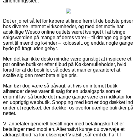
afhentningssted.
Det er jo ret så let for købere at finde frem til de bedste priser
hos diverse internet virksomheder, og med det motiv har
adskillige Wesco online outlets været tvunget til at tvinge
salgsværdien på mange af deres varer – til drenge og piger,
samt til mænd og kvinder – kolossalt, og endda nogle gange
byde på fragt uden gebyr.
Men det kan ikke desto mindre være gunstigt at inspicere et
par online butikker efter tilbud på Køkkenrulleholder, hvid
forud for at du bestiller, således at man er garanteret at
skaffe sig den mest betalelige pris.
Man bør dog være så påvagt, at hvis en internet butik
afhænder deres varer til salg for en udsalgspris som er
enormt lav, så burde det mange gange være en indikator for
en uoprigtig webbutik. Shopping med kort er dog dækket ind
under et regelsæt, der dækker os overfor uærlige butikker på
nettet.
Vi anbefaler generelt bestillinger med betalingskort eller
betalinger med mobilen. Alternativt kunne du overveje et
afdragstilbud fra for eksempel ViaBill, såfremt du har til