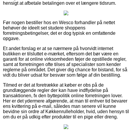
hensigt at afbetale betalingen over et længere tidsrum.
Før nogen bestiller hos en Wesco forhandler på nettet
behøver de ideelt set studere shoppens
forretningsbetingelser, det er dog typisk en omfattende
opgave.
Et andet forslag er at se nærmere på hvorvidt internet
butikken er tilsluttet e-mærket, eftersom det bør være en
garanti for at online virksomheden føjer de opstillede regler,
samt at forretningen ofte tilses af specialister som kender
reglerne på området. Det giver dig chance for bistand, for så
vidt du bliver udsat for besvær som følge af din bestilling.
Tilmed er det at foretrække at køber er obs på de
grundlæggende regler der kan have indflydelse på
transaktionen, fx den byttepolitik online forretningen lover.
Her er det ydermere afgørende, at man til enhver tid bevarer
ens kvittering på e-mail, således man senere vil kunne
bevidne sin ordre af Køkkenrulleholder, hvid, uden hensyn til
om du er på udkig efter produkter til en pige eller dreng.