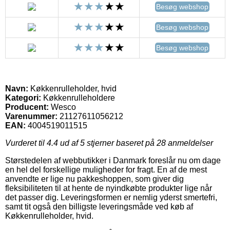
Besøg webshop
Besøg webshop
Besøg webshop
Navn:
Køkkenrulleholder, hvid
Kategori:
Køkkenrulleholdere
Producent:
Wesco
Varenummer:
21127611056212
EAN:
4004519011515
Vurderet til
4.4
ud af 5 stjerner baseret på
28
anmeldelser
Størstedelen af webbutikker i Danmark foreslår nu om dage
en hel del forskellige muligheder for fragt. En af de mest
anvendte er lige nu pakkeshoppen, som giver dig
fleksibiliteten til at hente de nyindkøbte produkter lige når
det passer dig. Leveringsformen er nemlig yderst smertefri,
samt tit også den billigste leveringsmåde ved køb af
Køkkenrulleholder, hvid.