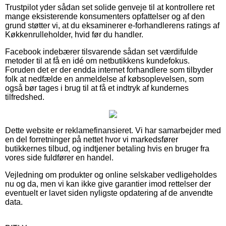
Trustpilot yder sådan set solide genveje til at kontrollere ret
mange eksisterende konsumenters opfattelser og af den
grund støtter vi, at du eksaminerer e-forhandlerens ratings af
Køkkenrulleholder, hvid før du handler.
Facebook indebærer tilsvarende sådan set værdifulde
metoder til at få en idé om netbutikkens kundefokus.
Foruden det er der endda internet forhandlere som tilbyder
folk at nedfælde en anmeldelse af købsoplevelsen, som
også bør tages i brug til at få et indtryk af kundernes
tilfredshed.
Dette website er reklamefinansieret. Vi har samarbejder med
en del forretninger på nettet hvor vi markedsfører
butikkernes tilbud, og indtjener betaling hvis en bruger fra
vores side fuldfører en handel.
Vejledning om produkter og online selskaber vedligeholdes
nu og da, men vi kan ikke give garantier imod rettelser der
eventuelt er lavet siden nyligste opdatering af de anvendte
data.