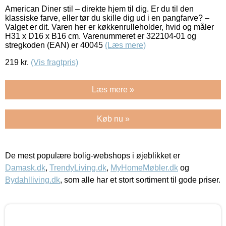
American Diner stil – direkte hjem til dig. Er du til den
klassiske farve, eller tør du skille dig ud i en pangfarve? –
Valget er dit. Varen her er køkkenrulleholder, hvid og måler
H31 x D16 x B16 cm. Varenummeret er 322104-01 og
stregkoden (EAN) er 40045
(Læs mere)
219
kr.
(Vis fragtpris)
Læs mere »
Køb nu »
De mest populære bolig-webshops i øjeblikket er
Damask.dk
,
TrendyLiving.dk
,
MyHomeMøbler.dk
og
Bydahlliving.dk
, som alle har et stort sortiment til gode priser.