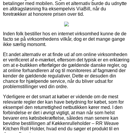
betalinger med mobilen. Som et alternativ burde du udnytte
en afdragsløsning fra eksempelvis ViaBill, når du
foretrækker at honorere prisen over tid.
Inden folk bestiller hos en internet virksomhed kunne de de
facto se på virksomhedens vilkår, dog er det mange gange
ikke særlig morsomt.
Et andet alternativ er at finde ud af om online virksomheden
er verificeret af e-mærket, eftersom det typisk er en erklæring
om at e-butikken efterfølger de gældende danske regler, og
at online forhandleren af og til monitoreres af fagmænd der
kender de gældende regulativer. Dette er desuden din
chance for hjælpende service, når du bliver udsat for
problemstillinger ved din ordre.
Yderligere er det smart at køber er vidende om de mest
relevante regler der kan have betydning for købet, som for
eksempel den returrettighed netbutikken kører med. I den
forbindelse er det i øvrigt vigtigt, at man når som helst
bevarer ens købsbekræftelse, således man senere kan
bevidne bestillingen af Køkkenrulleholder – RR Weave
Kitchen Roll Holder, hvad end du søger et produkt til en