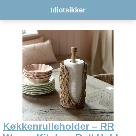
Idiotsikker
Køkkenrulleholder – RR