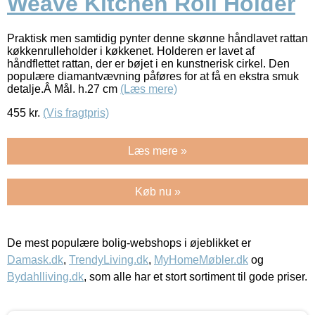
Weave Kitchen Roll Holder
Praktisk men samtidig pynter denne skønne håndlavet rattan
køkkenrulleholder i køkkenet. Holderen er lavet af
håndflettet rattan, der er bøjet i en kunstnerisk cirkel. Den
populære diamantvævning påføres for at få en ekstra smuk
detalje.Â Mål. h.27 cm
(Læs mere)
455
kr.
(Vis fragtpris)
Læs mere »
Køb nu »
De mest populære bolig-webshops i øjeblikket er
Damask.dk
,
TrendyLiving.dk
,
MyHomeMøbler.dk
og
Bydahlliving.dk
, som alle har et stort sortiment til gode priser.