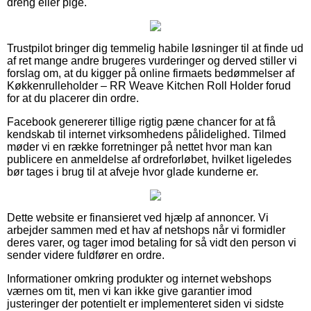
dreng eller pige.
Trustpilot bringer dig temmelig habile løsninger til at finde ud
af ret mange andre brugeres vurderinger og derved stiller vi
forslag om, at du kigger på online firmaets bedømmelser af
Køkkenrulleholder – RR Weave Kitchen Roll Holder forud
for at du placerer din ordre.
Facebook genererer tillige rigtig pæne chancer for at få
kendskab til internet virksomhedens pålidelighed. Tilmed
møder vi en række forretninger på nettet hvor man kan
publicere en anmeldelse af ordreforløbet, hvilket ligeledes
bør tages i brug til at afveje hvor glade kunderne er.
Dette website er finansieret ved hjælp af annoncer. Vi
arbejder sammen med et hav af netshops når vi formidler
deres varer, og tager imod betaling for så vidt den person vi
sender videre fuldfører en ordre.
Informationer omkring produkter og internet webshops
værnes om tit, men vi kan ikke give garantier imod
justeringer der potentielt er implementeret siden vi sidste