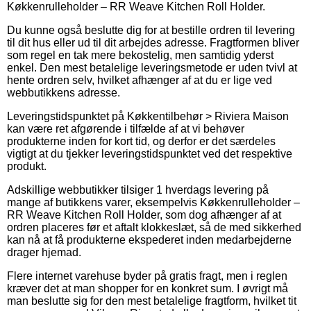
Køkkenrulleholder – RR Weave Kitchen Roll Holder.
Du kunne også beslutte dig for at bestille ordren til levering
til dit hus eller ud til dit arbejdes adresse. Fragtformen bliver
som regel en tak mere bekostelig, men samtidig yderst
enkel. Den mest betalelige leveringsmetode er uden tvivl at
hente ordren selv, hvilket afhænger af at du er lige ved
webbutikkens adresse.
Leveringstidspunktet på Køkkentilbehør > Riviera Maison
kan være ret afgørende i tilfælde af at vi behøver
produkterne inden for kort tid, og derfor er det særdeles
vigtigt at du tjekker leveringstidspunktet ved det respektive
produkt.
Adskillige webbutikker tilsiger 1 hverdags levering på
mange af butikkens varer, eksempelvis Køkkenrulleholder –
RR Weave Kitchen Roll Holder, som dog afhænger af at
ordren placeres før et aftalt klokkeslæt, så de med sikkerhed
kan nå at få produkterne ekspederet inden medarbejderne
drager hjemad.
Flere internet varehuse byder på gratis fragt, men i reglen
kræver det at man shopper for en konkret sum. I øvrigt må
man beslutte sig for den mest betalelige fragtform, hvilket tit