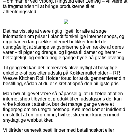
– om man er ved Viborg, Ringsted eller Lemvig – vil være at
få fragtmanden til at bringe produkterne til et
afhentningssted.
Det har vist sig at være rigtig ligetil for alle at søge
information om priser i blandt forskellige internet shops, og
ergo har en lang række internet butikker fundet det
uundgåeligt at stampe salgspriserne på en række af deres
varer – til piger og drenge, og ligeså til damer og herrer –
betragteligt, og endda nogle gange byde på gratis levering.
Til gengæld kan det immervæk blive nyttigt at besigtige
enkelte e-shops efter udsalg på Køkkenrulleholder – RR
Weave Kitchen Roll Holder forud for at du gennemfører din
bestilling, sådan at du er sikret at opnå den billigste pris.
Man bør alligevel være så påpasselig, at i tilfælde af at en
internet shop tilbyder et produkt til en udsalgspris der kan
virke kolossalt attraktiv, bør det mange gange være et
fingerpeg om en uægte netshop. Køb med kort er imidlertid
omsluttet af en forordning, hvilket skærmer kunden imod
snydagtige webbutikker.
Vi tilråder generelt bestillinger med betalingskort eller