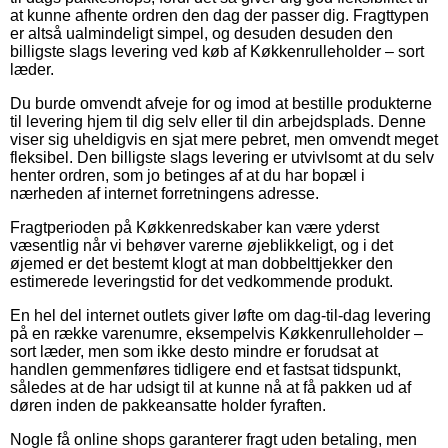
at kunne afhente ordren den dag der passer dig. Fragttypen
er altså ualmindeligt simpel, og desuden desuden den
billigste slags levering ved køb af Køkkenrulleholder – sort
læder.
Du burde omvendt afveje for og imod at bestille produkterne
til levering hjem til dig selv eller til din arbejdsplads. Denne
viser sig uheldigvis en sjat mere pebret, men omvendt meget
fleksibel. Den billigste slags levering er utvivlsomt at du selv
henter ordren, som jo betinges af at du har bopæl i
nærheden af internet forretningens adresse.
Fragtperioden på Køkkenredskaber kan være yderst
væsentlig når vi behøver varerne øjeblikkeligt, og i det
øjemed er det bestemt klogt at man dobbelttjekker den
estimerede leveringstid for det vedkommende produkt.
En hel del internet outlets giver løfte om dag-til-dag levering
på en række varenumre, eksempelvis Køkkenrulleholder –
sort læder, men som ikke desto mindre er forudsat at
handlen gemmenføres tidligere end et fastsat tidspunkt,
således at de har udsigt til at kunne nå at få pakken ud af
døren inden de pakkeansatte holder fyraften.
Nogle få online shops garanterer fragt uden betaling, men