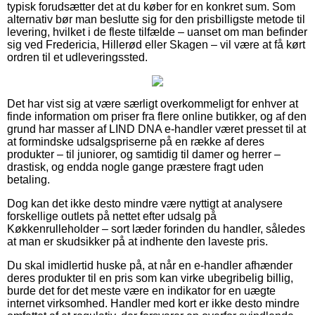
typisk forudsætter det at du køber for en konkret sum. Som
alternativ bør man beslutte sig for den prisbilligste metode til
levering, hvilket i de fleste tilfælde – uanset om man befinder
sig ved Fredericia, Hillerød eller Skagen – vil være at få kørt
ordren til et udleveringssted.
Det har vist sig at være særligt overkommeligt for enhver at
finde information om priser fra flere online butikker, og af den
grund har masser af LIND DNA e-handler været presset til at
at formindske udsalgspriserne på en række af deres
produkter – til juniorer, og samtidig til damer og herrer –
drastisk, og endda nogle gange præstere fragt uden
betaling.
Dog kan det ikke desto mindre være nyttigt at analysere
forskellige outlets på nettet efter udsalg på
Køkkenrulleholder – sort læder forinden du handler, således
at man er skudsikker på at indhente den laveste pris.
Du skal imidlertid huske på, at når en e-handler afhænder
deres produkter til en pris som kan virke ubegribelig billig,
burde det for det meste være en indikator for en uægte
internet virksomhed. Handler med kort er ikke desto mindre