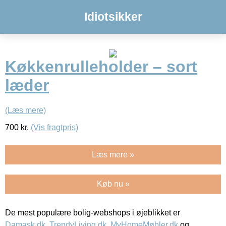
Idiotsikker
Køkkenrulleholder – sort
læder
(Læs mere)
700
kr.
(Vis fragtpris)
Læs mere »
Køb nu »
De mest populære bolig-webshops i øjeblikket er
Damask.dk
,
TrendyLiving.dk
,
MyHomeMøbler.dk
og