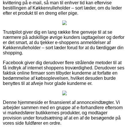
kvittering på e-mail, så man til enhver tid kan eftervise
bestillingen af Køkkenrulleholder – sort læder, om du leder
efter et produkt til en dreng eller pige.
Trustpilot giver dig en lang række fine genveje til at se
nærmere på adskillige øvrige kunders iagttagelser og derfor
er det smart, at du tjekker e-shoppens anmeldelser af
Køkkenrulleholder – sort læder forud for at du færdiggør din
shopping.
Facebook giver dig derudover flere strålende metoder til at
få indtryk af internet shoppens troværdighed. Derudover ses
faktisk online firmaer som tilbyder kunderne at forfatte en
bedømmelse af købsoplevelsen, hvilket desuden burde
benyttes til at afveje hvor glade kunderne er.
Denne hjemmeside er finansieret af annonceindtægter. Vi
arbejder sammen med en gruppe af e-forhandlere eftersom
vi markedsfører butikkernes produkter, og modtager
provision under forudsætning af at en af de besøgende på
vores side fuldfører en ordre.