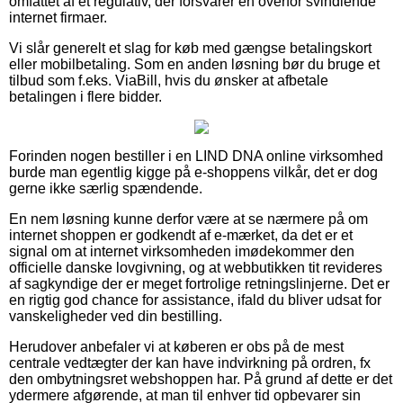
omfattet af et regulativ, der forsvarer en overfor svindlende
internet firmaer.
Vi slår generelt et slag for køb med gængse betalingskort
eller mobilbetaling. Som en anden løsning bør du bruge et
tilbud som f.eks. ViaBill, hvis du ønsker at afbetale
betalingen i flere bidder.
Forinden nogen bestiller i en LIND DNA online virksomhed
burde man egentlig kigge på e-shoppens vilkår, det er dog
gerne ikke særlig spændende.
En nem løsning kunne derfor være at se nærmere på om
internet shoppen er godkendt af e-mærket, da det er et
signal om at internet virksomheden imødekommer den
officielle danske lovgivning, og at webbutikken tit revideres
af sagkyndige der er meget fortrolige retningslinjerne. Det er
en rigtig god chance for assistance, ifald du bliver udsat for
vanskeligheder ved din bestilling.
Herudover anbefaler vi at køberen er obs på de mest
centrale vedtægter der kan have indvirkning på ordren, fx
den ombytningsret webshoppen har. På grund af dette er det
ydermere afgørende, at man til enhver tid opbevarer sin