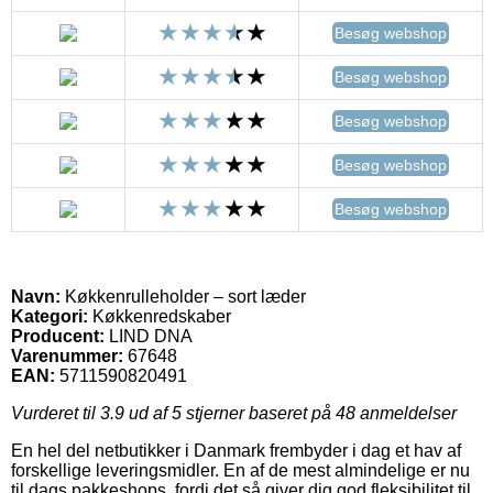
Besøg webshop
Besøg webshop
Besøg webshop
Besøg webshop
Besøg webshop
Navn:
Køkkenrulleholder – sort læder
Kategori:
Køkkenredskaber
Producent:
LIND DNA
Varenummer:
67648
EAN:
5711590820491
Vurderet til
3.9
ud af 5 stjerner baseret på
48
anmeldelser
En hel del netbutikker i Danmark frembyder i dag et hav af
forskellige leveringsmidler. En af de mest almindelige er nu
til dags pakkeshops, fordi det så giver dig god fleksibilitet til