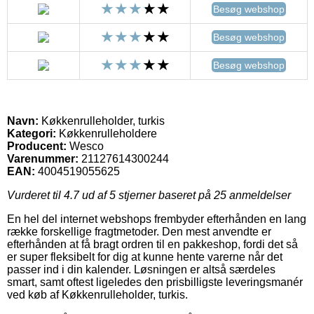
Besøg webshop
Besøg webshop
Besøg webshop
Navn:
Køkkenrulleholder, turkis
Kategori:
Køkkenrulleholdere
Producent:
Wesco
Varenummer:
21127614300244
EAN:
4004519055625
Vurderet til
4.7
ud af 5 stjerner baseret på
25
anmeldelser
En hel del internet webshops frembyder efterhånden en lang
række forskellige fragtmetoder. Den mest anvendte er
efterhånden at få bragt ordren til en pakkeshop, fordi det så
er super fleksibelt for dig at kunne hente varerne når det
passer ind i din kalender. Løsningen er altså særdeles
smart, samt oftest ligeledes den prisbilligste leveringsmanér
ved køb af Køkkenrulleholder, turkis.