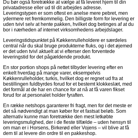
Du bør også foretrække at vælge at få leveret hjem til din
privatadresse eller ud til dit arbejdes adresse.
Leveringstypen er som oftest en anelse mere pebret, men
ydermere ret fremkommelig. Den billigste form for levering er
uden tvivl selv at hente pakken, hvilket dog betinges af at du
bor i nærheden af internet virksomhedens arbejdslager.
Leveringstidspunktet på Køkkenrulleholdere er særdeles
central når du skal bruge produkterne fluks, og i det øjemed
er det uden tvivl aktuelt at vi efterser den forventede
leveringstid for det pågældende produkt.
En stor portion shops på nettet tilbyder levering efter en
enkelt hverdag på mange varer, eksempelvis
Køkkenrulleholder, turkis, hvilket dog er regnet ud fra at
bestillingen fuldbyrdes forud for et bestemt klokkeslæt, med
det formål at de har en chance for at nå at få varen fikset
forud for at personalet holder fyraften.
En række netshops garanterer fri fragt, men for det meste er
det så nødvendigt at man køber for et fastsat beløb. Som
alternativ kunne man foretrække den mest letkøbte
leveringsmulighed, der i de fleste tilfælde – uden hensyn til
om man er i Horsens, Birkerød eller Vojens – vil blive at få
dem til at levere din ordre til en pakkeshop.