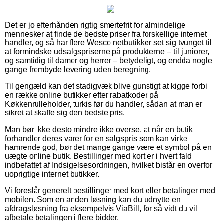
Det er jo efterhånden rigtig smertefrit for almindelige
mennesker at finde de bedste priser fra forskellige internet
handler, og så har flere Wesco netbutikker set sig tvunget til
at formindske udsalgspriserne på produkterne – til juniorer,
og samtidig til damer og herrer – betydeligt, og endda nogle
gange frembyde levering uden beregning.
Til gengæld kan det stadigvæk blive gunstigt at kigge forbi
en række online butikker efter rabatkoder på
Køkkenrulleholder, turkis før du handler, sådan at man er
sikret at skaffe sig den bedste pris.
Man bør ikke desto mindre ikke overse, at når en butik
forhandler deres varer for en salgspris som kan virke
hamrende god, bør det mange gange være et symbol på en
uægte online butik. Bestillinger med kort er i hvert fald
indbefattet af Indsigelsesordningen, hvilket bistår en overfor
uoprigtige internet butikker.
Vi foreslår generelt bestillinger med kort eller betalinger med
mobilen. Som en anden løsning kan du udnytte en
afdragsløsning fra eksempelvis ViaBill, for så vidt du vil
afbetale betalingen i flere bidder.