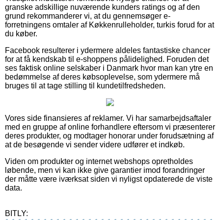
granske adskillige nuværende kunders ratings og af den
grund rekommanderer vi, at du gennemsøger e-
forretningens omtaler af Køkkenrulleholder, turkis forud for at
du køber.
Facebook resulterer i ydermere aldeles fantastiske chancer
for at få kendskab til e-shoppens pålidelighed. Foruden det
ses faktisk online selskaber i Danmark hvor man kan ytre en
bedømmelse af deres købsoplevelse, som ydermere må
bruges til at tage stilling til kundetilfredsheden.
Vores side finansieres af reklamer. Vi har samarbejdsaftaler
med en gruppe af online forhandlere eftersom vi præsenterer
deres produkter, og modtager honorar under forudsætning af
at de besøgende vi sender videre udfører et indkøb.
Viden om produkter og internet webshops opretholdes
løbende, men vi kan ikke give garantier imod forandringer
der måtte være iværksat siden vi nyligst opdaterede de viste
data.
BITLY: