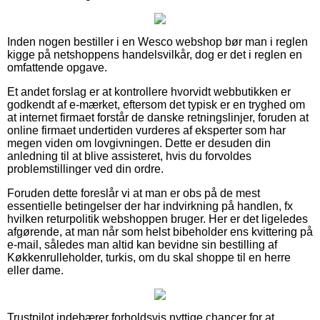
Inden nogen bestiller i en Wesco webshop bør man i reglen
kigge på netshoppens handelsvilkår, dog er det i reglen en
omfattende opgave.
Et andet forslag er at kontrollere hvorvidt webbutikken er
godkendt af e-mærket, eftersom det typisk er en tryghed om
at internet firmaet forstår de danske retningslinjer, foruden at
online firmaet undertiden vurderes af eksperter som har
megen viden om lovgivningen. Dette er desuden din
anledning til at blive assisteret, hvis du forvoldes
problemstillinger ved din ordre.
Foruden dette foreslår vi at man er obs på de mest
essentielle betingelser der har indvirkning på handlen, fx
hvilken returpolitik webshoppen bruger. Her er det ligeledes
afgørende, at man når som helst bibeholder ens kvittering på
e-mail, således man altid kan bevidne sin bestilling af
Køkkenrulleholder, turkis, om du skal shoppe til en herre
eller dame.
Trustpilot indebærer forholdsvis nyttige chancer for at