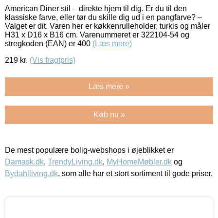
American Diner stil – direkte hjem til dig. Er du til den
klassiske farve, eller tør du skille dig ud i en pangfarve? –
Valget er dit. Varen her er køkkenrulleholder, turkis og måler
H31 x D16 x B16 cm. Varenummeret er 322104-54 og
stregkoden (EAN) er 400
(Læs mere)
219
kr.
(Vis fragtpris)
Læs mere »
Køb nu »
De mest populære bolig-webshops i øjeblikket er
Damask.dk
,
TrendyLiving.dk
,
MyHomeMøbler.dk
og
Bydahlliving.dk
, som alle har et stort sortiment til gode priser.