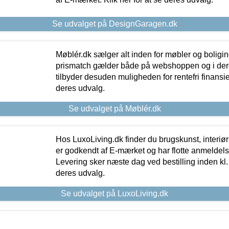
Se udvalget på DesignGaragen.dk
Møblér.dk sælger alt inden for møbler og boligi
prismatch gælder både på webshoppen og i dere
tilbyder desuden muligheden for rentefri finansier
deres udvalg.
Se udvalget på Møblér.dk
Hos LuxoLiving.dk finder du brugskunst, interiør
er godkendt af E-mærket og har flotte anmeldelse
Levering sker næste dag ved bestilling inden kl. 1
deres udvalg.
Se udvalget på LuxoLiving.dk