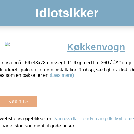
Idiotsikker
Køkkenvogn
 nbsp; mål: 64x38x73 cm vægt: 11,4kg med fire 360 ââÂ° drejel
nkluderet i pakken for nem installation & nbsp; særligt praktisk: 
des som en bakke. er en
(Læs mere)
Køb nu »
webshops i øjeblikket er
Damask.dk
,
TrendyLiving.dk
,
MyHomeM
 har et stort sortiment til gode priser.