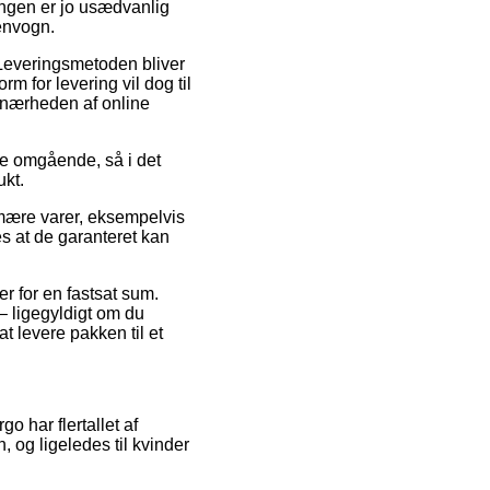
ningen er jo usædvanlig
envogn.
r. Leveringsmetoden bliver
m for levering vil dog til
i nærheden af online
ne omgående, så i det
ukt.
imære varer, eksempelvis
es at de garanteret kan
er for en fastsat sum.
 – ligegyldigt om du
t levere pakken til et
go har flertallet af
, og ligeledes til kvinder