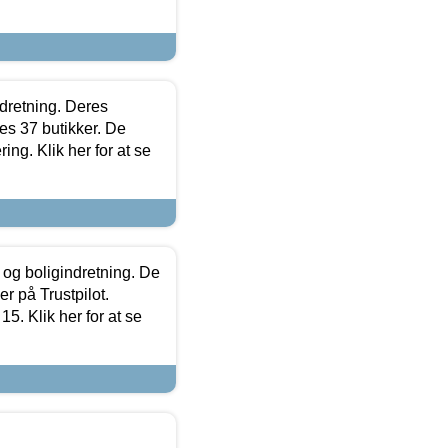
ndretning. Deres
s 37 butikker. De
ing. Klik her for at se
 og boligindretning. De
r på Trustpilot.
5. Klik her for at se