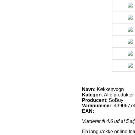
Navn:
Køkkenvogn
Kategori:
Alle produkter
Producent:
SoBuy
Varenummer:
4390677
EAN:
Vurderet til
4.6
ud af 5 st
En lang række online forre