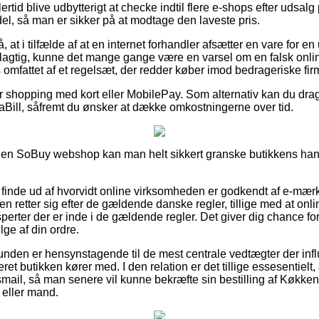
ertid blive udbytterigt at checke indtil flere e-shops efter udsa
l, så man er sikker på at modtage den laveste pris.
at i tilfælde af at en internet forhandler afsætter en vare for e
rdelagtig, kunne det mange gange være en varsel om en falsk onli
s omfattet af et regelsæt, der redder køber imod bedrageriske fir
for shopping med kort eller MobilePay. Som alternativ kan du drag
ViaBill, såfremt du ønsker at dække omkostningerne over tid.
 en SoBuy webshop kan man helt sikkert granske butikkens hande
finde ud af hvorvidt online virksomheden er godkendt af e-mærk
n retter sig efter de gældende danske regler, tillige med at online
perter der er inde i de gældende regler. Det giver dig chance fo
ge af din ordre.
 kunden er hensynstagende til de mest centrale vedtægter der inf
et butikken kører med. I den relation er det tillige essesentielt, 
smail, så man senere vil kunne bekræfte sin bestilling af Køk
 eller mand.