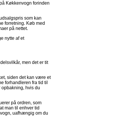
lg på Køkkenvogn forinden
n udsalgspris som kan
ne forretning. Køb med
maer på nettet.
e nytte af et
lsvilkår, men det er tit
et, siden det kan være et
 forhandleren fra tid til
r opbakning, hvis du
luerer på ordren, som
at man til enhver tid
kenvogn, uafhængig om du