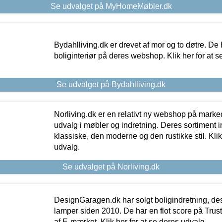
Se udvalget på MyHomeMøbler.dk
Bydahlliving.dk er drevet af mor og to døtre. De h
boliginteriør på deres webshop. Klik her for at s
Se udvalget på Bydahlliving.dk
Norliving.dk er en relativt ny webshop på markede
udvalg i møbler og indretning. Deres sortiment
klassiske, den moderne og den rustikke stil. Klik
udvalg.
Se udvalget på Norliving.dk
DesignGaragen.dk har solgt boligindretning, d
lamper siden 2010. De har en flot score på Trustpi
af E-mærket. Klik her for at se deres udvalg.