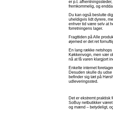
er p.t. afhentningssteder
fremkommelig, og endda 
Du kan også beslutte dig f
uheldigvis lidt dyrere, m
enhver tid være selv at 
forretningens lager.
Fragttiden på Alle produ
øjemed er det ret fornuft
En lang række netshops 
Køkkenvogn, men vær obs p
nå at få varen klargjort i
Enkelte internet foretage
Desuden skulle du udse di
befinder sig tæt på Hørsh
udleveringssted.
Det er ekstremt praktisk fo
SoBuy netbutikker været p
og mænd – betydeligt, og