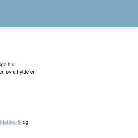
ige hjul
den øvre hylde er
øbler.dk
og