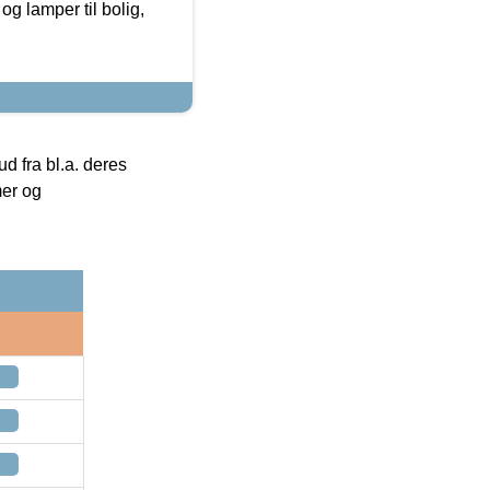
g lamper til bolig,
 fra bl.a. deres
mer og