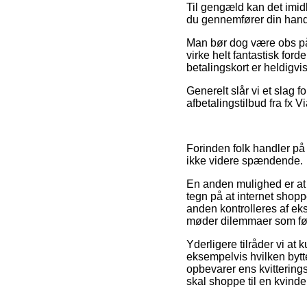
Til gengæld kan det imidl
du gennemfører din hande
Man bør dog være obs på, 
virke helt fantastisk fo
betalingskort er heldigvi
Generelt slår vi et slag 
afbetalingstilbud fra fx 
Forinden folk handler på
ikke videre spændende.
En anden mulighed er at 
tegn på at internet shoppe
anden kontrolleres af eks
møder dilemmaer som føl
Yderligere tilråder vi at
eksempelvis hvilken bytter
opbevarer ens kvittering
skal shoppe til en kvinde