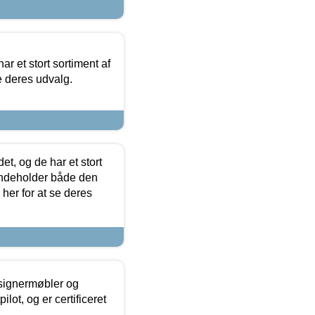
ar et stort sortiment af
e deres udvalg.
t, og de har et stort
 indeholder både den
 her for at se deres
esignermøbler og
lot, og er certificeret