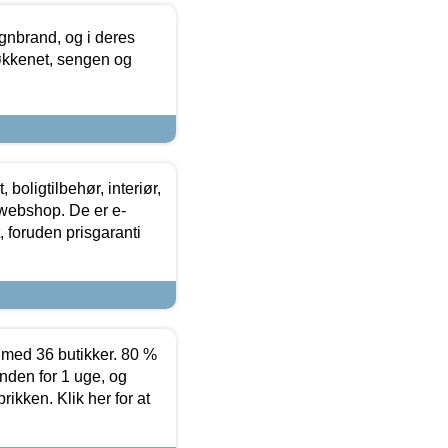
nbrand, og i deres
køkkenet, sengen og
boligtilbehør, interiør,
 webshop. De er e-
 foruden prisgaranti
ed 36 butikker. 80 %
nden for 1 uge, og
ikken. Klik her for at