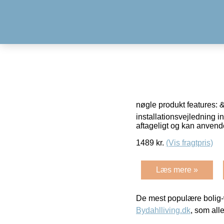
nøgle produkt features: &
installationsvejledning i
aftageligt og kan anven
1489
kr.
(Vis fragtpris)
Læs mere »
De mest populære bolig-
Bydahlliving.dk
, som alle