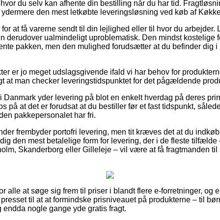
, hvor du selv kan afhente din bestilling når du har tid. Fragtløs
ydermere den mest letkøbte leveringsløsning ved køb af Køkk
or at få varerne sendt til din lejlighed eller til hvor du arbejde
en derudover ualmindeligt uproblematisk. Den mindst kostelige for
hente pakken, men den mulighed forudsætter at du befinder dig 
kter er jo meget udslagsgivende ifald vi har behov for produkter
igt at man checker leveringstidspunktet for det pågældende prod
i Danmark yder levering på blot en enkelt hverdag på deres pr
å at det er forudsat at du bestiller før et fast tidspunkt, såled
nden pakkepersonalet har fri.
nder frembyder portofri levering, men tit kræves det at du indkøb
g den mest betalelige form for levering, der i de fleste tilfælde
olm, Skanderborg eller Gilleleje – vil være at få fragtmanden til a
r alle at søge sig frem til priser i blandt flere e-forretninger, og er
resset til at at formindske prisniveauet på produkterne – til børn
 endda nogle gange yde gratis fragt.