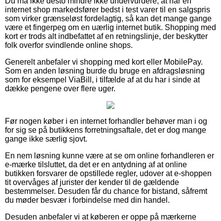
Du må ikke desto mindre ikke undervurdere, at når en
internet shop markedsfører bedst i test varer til en salgspris
som virker grænseløst fordelagtig, så kan det mange gange
være et fingerpeg om en uærlig internet butik. Shopping med
kort er trods alt indbefattet af en retningslinje, der beskytter
folk overfor svindlende online shops.
Generelt anbefaler vi shopping med kort eller MobilePay.
Som en anden løsning burde du bruge en afdragsløsning
som for eksempel ViaBill, i tilfælde af at du har i sinde at
dække pengene over flere uger.
Før nogen køber i en internet forhandler behøver man i og
for sig se på butikkens forretningsaftale, det er dog mange
gange ikke særlig sjovt.
En nem løsning kunne være at se om online forhandleren er
e-mærke tilsluttet, da det er en antydning af at online
butikken forsvarer de opstillede regler, udover at e-shoppen
tit overvåges af jurister der kender til de gældende
bestemmelser. Desuden får du chance for bistand, såfremt
du møder besvær i forbindelse med din handel.
Desuden anbefaler vi at køberen er oppe på mærkerne