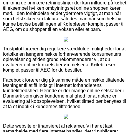
omkring de primære retningslinjer der kan influere på købet,
til eksempel hvilken ombytningsret online shoppen kører
med. I den forbindelse er det ydermere vigtigt, at man når
som helst sikrer sin faktura, således man når som helst vil
kunne bevise bestillingen af Køleblæser komplet passer til
AEG, om du shopper til en voksen eller et barn.
Trustpilot forærer dig regulære værdifulde muligheder for at
fortolke en længere række forhenværende konsumenters
oplevelser og af den grund rekommanderer vi, at du
evaluerer online firmaets bedømmelser af Køleblæser
komplet passer til AEG før du bestiller.
Facebook forærer dig på samme måde en række tiltalende
løsninger til at få indsigt i internet forhandlerens
kundetilfredshed. Herinde er der mange online selskaber i
Danmark som giver kunderne mulighed for at notere en
evaluering af købsoplevelsen, hvilket tilmed bør benyttes til
at få et indblik i kundernes tilfredshed.
Dette website er finansieret af reklamer. Vi har et fast
samarbejde med flere internet handler idet vi publicerer