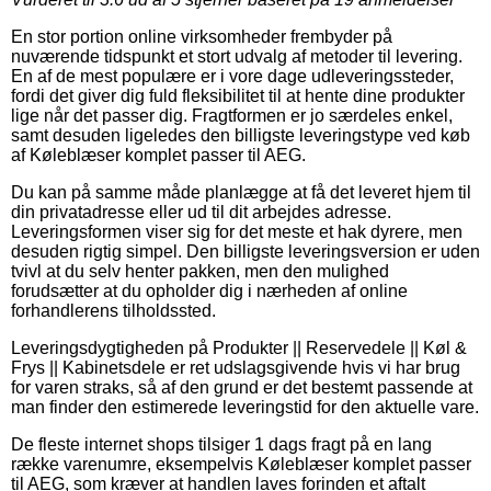
En stor portion online virksomheder frembyder på
nuværende tidspunkt et stort udvalg af metoder til levering.
En af de mest populære er i vore dage udleveringssteder,
fordi det giver dig fuld fleksibilitet til at hente dine produkter
lige når det passer dig. Fragtformen er jo særdeles enkel,
samt desuden ligeledes den billigste leveringstype ved køb
af Køleblæser komplet passer til AEG.
Du kan på samme måde planlægge at få det leveret hjem til
din privatadresse eller ud til dit arbejdes adresse.
Leveringsformen viser sig for det meste et hak dyrere, men
desuden rigtig simpel. Den billigste leveringsversion er uden
tvivl at du selv henter pakken, men den mulighed
forudsætter at du opholder dig i nærheden af online
forhandlerens tilholdssted.
Leveringsdygtigheden på Produkter || Reservedele || Køl &
Frys || Kabinetsdele er ret udslagsgivende hvis vi har brug
for varen straks, så af den grund er det bestemt passende at
man finder den estimerede leveringstid for den aktuelle vare.
De fleste internet shops tilsiger 1 dags fragt på en lang
række varenumre, eksempelvis Køleblæser komplet passer
til AEG, som kræver at handlen laves forinden et aftalt