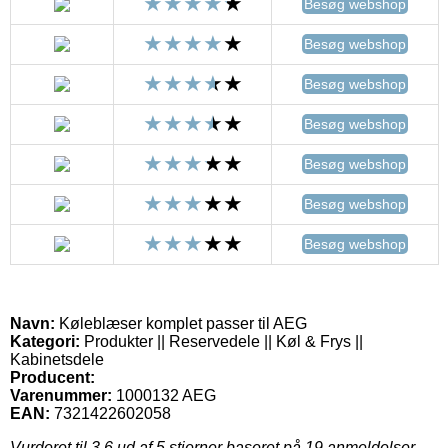
Besøg webshop
Besøg webshop
Besøg webshop
Besøg webshop
Besøg webshop
Besøg webshop
Besøg webshop
Navn:
Køleblæser komplet passer til AEG
Kategori:
Produkter || Reservedele || Køl & Frys ||
Kabinetsdele
Producent:
Varenummer:
1000132 AEG
EAN:
7321422602058
Vurderet til
3.6
ud af 5 stjerner baseret på
19
anmeldelser