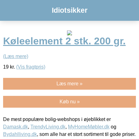
Idiotsikker
Køleelement 2 stk. 200 gr.
(Læs mere)
19
kr.
(Vis fragtpris)
Læs mere »
Køb nu »
De mest populære bolig-webshops i øjeblikket er
Damask.dk
,
TrendyLiving.dk
,
MyHomeMøbler.dk
og
Bydahlliving.dk
, som alle har et stort sortiment til gode priser.