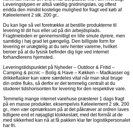
Leveringstypen er altså vældig gnidningsløs, og oftest
endda den mindst kostelige mulighed for fragt ved køb af
Køleelement 2 stk. 200 gr..
Du kan lige så vel foretrække at bestille produkterne til
levering til dit hus eller ud på din arbejdsplads.
Fragtmetoden er gennemsnitligt en lille smule dyrere, men
samtidig i høj grad let gængelig. Den billigste form for
levering er unægtelig at du selv henter varerne, hvilket
beroer på at du fysisk befinder dig lige ved internet
forhandlerens hjemsted.
Leveringstidspunktet på Nyheder – Outdoor & Fritid –
Camping & picnic – Bolig & Have – Køkken – Madkasser og
drikkeflasker kan være særdeles vital når man skal bruge
din ordre fluks, så derfor er det temmelig centralt at du
studerer tidshorisonten for levering for den respektive vare.
Temmelig mange internet varehuse præsterer 1 dags fragt
på en masse produkter, eksempelvis Køleelement 2 stk. 200
gr., men vær opmærksom på at det påkræver at ordren laves
tidligere end et nøjagtigt klokkeslæt, med det formål at de
med sikkerhed kan nå at få pakken klar før logistikpersonalet
har fri.