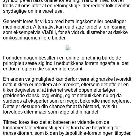
symbol på en falsk online forretning. Handler med kort er
trods alt omsluttet af en retningslinje, der redder folk overfor
snydagtige online varehuse.
Generelt foreslår vi køb med betalingskort eller betalinger
med mobilen. Alternativt kan du drage fordel af en løsning
som eksempelvis ViaBill, for så vidt du tilstræber at dække
omkostningerne i flere bidder.
Forinden nogen bestiller i en online forretning burde de
principielt sætte sig ind i netbutikkens forretningsaftale, det
er dog i reglen ikke super interessant.
En anden valgmulighed kan derfor være at granske hvorvidt
netbutikken er medlem af e-mærket, eftersom det ofte er en
tilkendegivelse af at internet webshoppen efterfølger
gældende dansk lovgivning, og at netbutikken nu og da
vurderes af eksperter som er meget bekendte med reglerne.
Dette er desuden din chance for at få bistand, hvis du
forvoldes dilemmaer som følge af din handel.
Tilmed foreslåes det at køberen er vidende om de
fundamentale retningslinjer der kan have betydning for
transaktionen, som fx den byttepolitik e-forretningen tilbyder.