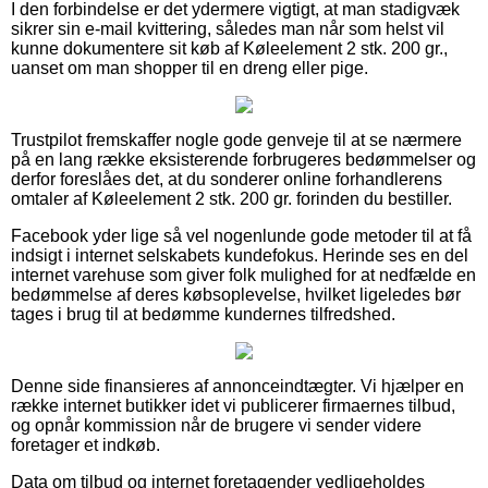
I den forbindelse er det ydermere vigtigt, at man stadigvæk
sikrer sin e-mail kvittering, således man når som helst vil
kunne dokumentere sit køb af Køleelement 2 stk. 200 gr.,
uanset om man shopper til en dreng eller pige.
Trustpilot fremskaffer nogle gode genveje til at se nærmere
på en lang række eksisterende forbrugeres bedømmelser og
derfor foreslåes det, at du sonderer online forhandlerens
omtaler af Køleelement 2 stk. 200 gr. forinden du bestiller.
Facebook yder lige så vel nogenlunde gode metoder til at få
indsigt i internet selskabets kundefokus. Herinde ses en del
internet varehuse som giver folk mulighed for at nedfælde en
bedømmelse af deres købsoplevelse, hvilket ligeledes bør
tages i brug til at bedømme kundernes tilfredshed.
Denne side finansieres af annonceindtægter. Vi hjælper en
række internet butikker idet vi publicerer firmaernes tilbud,
og opnår kommission når de brugere vi sender videre
foretager et indkøb.
Data om tilbud og internet foretagender vedligeholdes