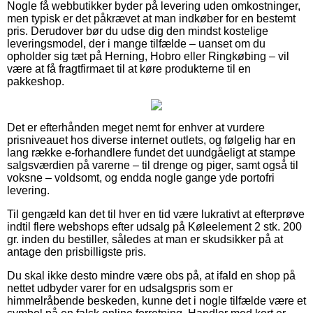
Nogle få webbutikker byder på levering uden omkostninger,
men typisk er det påkrævet at man indkøber for en bestemt
pris. Derudover bør du udse dig den mindst kostelige
leveringsmodel, der i mange tilfælde – uanset om du
opholder sig tæt på Herning, Hobro eller Ringkøbing – vil
være at få fragtfirmaet til at køre produkterne til en
pakkeshop.
Det er efterhånden meget nemt for enhver at vurdere
prisniveauet hos diverse internet outlets, og følgelig har en
lang række e-forhandlere fundet det uundgåeligt at stampe
salgsværdien på varerne – til drenge og piger, samt også til
voksne – voldsomt, og endda nogle gange yde portofri
levering.
Til gengæld kan det til hver en tid være lukrativt at efterprøve
indtil flere webshops efter udsalg på Køleelement 2 stk. 200
gr. inden du bestiller, således at man er skudsikker på at
antage den prisbilligste pris.
Du skal ikke desto mindre være obs på, at ifald en shop på
nettet udbyder varer for en udsalgspris som er
himmelråbende beskeden, kunne det i nogle tilfælde være et