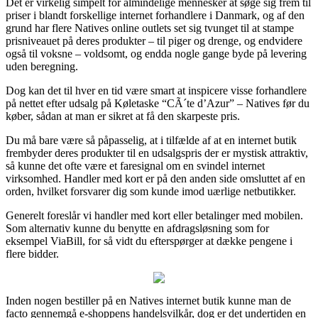
Det er virkelig simpelt for almindelige mennesker at søge sig frem til
priser i blandt forskellige internet forhandlere i Danmark, og af den
grund har flere Natives online outlets set sig tvunget til at stampe
prisniveauet på deres produkter – til piger og drenge, og endvidere
også til voksne – voldsomt, og endda nogle gange byde på levering
uden beregning.
Dog kan det til hver en tid være smart at inspicere visse forhandlere
på nettet efter udsalg på Køletaske “CÃ´te d’Azur” – Natives før du
køber, sådan at man er sikret at få den skarpeste pris.
Du må bare være så påpasselig, at i tilfælde af at en internet butik
frembyder deres produkter til en udsalgspris der er mystisk attraktiv,
så kunne det ofte være et faresignal om en svindel internet
virksomhed. Handler med kort er på den anden side omsluttet af en
orden, hvilket forsvarer dig som kunde imod uærlige netbutikker.
Generelt foreslår vi handler med kort eller betalinger med mobilen.
Som alternativ kunne du benytte en afdragsløsning som for
eksempel ViaBill, for så vidt du efterspørger at dække pengene i
flere bidder.
Inden nogen bestiller på en Natives internet butik kunne man de
facto gennemgå e-shoppens handelsvilkår, dog er det undertiden en