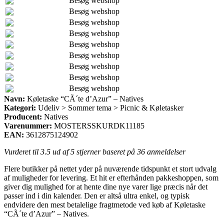
Besøg webshop
Besøg webshop
Besøg webshop
Besøg webshop
Besøg webshop
Besøg webshop
Besøg webshop
Besøg webshop
Besøg webshop
Navn:
Køletaske “CÃ´te d’Azur” – Natives
Kategori:
Udeliv > Sommer tema > Picnic & Køletasker
Producent:
Natives
Varenummer:
MOSTERSSKURDK11185
EAN:
3612875124902
Vurderet til
3.5
ud af 5 stjerner baseret på
36
anmeldelser
Flere butikker på nettet yder på nuværende tidspunkt et stort udvalg
af muligheder for levering. Et hit er efterhånden pakkeshoppen, som
giver dig mulighed for at hente dine nye varer lige præcis når det
passer ind i din kalender. Den er altså ultra enkel, og typisk
endvidere den mest betalelige fragtmetode ved køb af Køletaske
“CÃ´te d’Azur” – Natives.