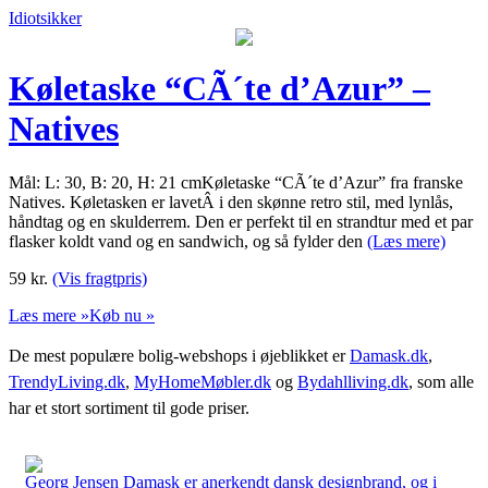
Idiotsikker
Køletaske “CÃ´te d’Azur” –
Natives
Mål: L: 30, B: 20, H: 21 cmKøletaske “CÃ´te d’Azur” fra franske
Natives. Køletasken er lavetÂ i den skønne retro stil, med lynlås,
håndtag og en skulderrem. Den er perfekt til en strandtur med et par
flasker koldt vand og en sandwich, og så fylder den
(Læs mere)
59
kr.
(Vis fragtpris)
Læs mere »
Køb nu »
De mest populære bolig-webshops i øjeblikket er
Damask.dk
,
TrendyLiving.dk
,
MyHomeMøbler.dk
og
Bydahlliving.dk
, som alle
har et stort sortiment til gode priser.
Georg Jensen Damask er anerkendt dansk designbrand, og i