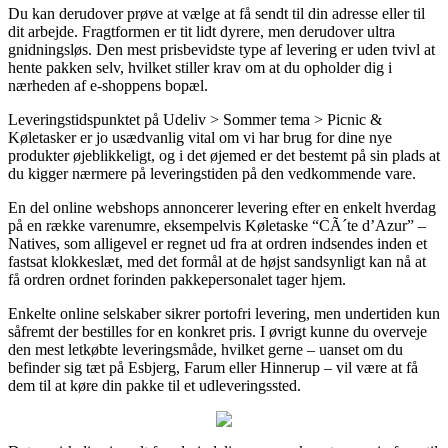
Du kan derudover prøve at vælge at få sendt til din adresse eller til
dit arbejde. Fragtformen er tit lidt dyrere, men derudover ultra
gnidningsløs. Den mest prisbevidste type af levering er uden tvivl at
hente pakken selv, hvilket stiller krav om at du opholder dig i
nærheden af e-shoppens bopæl.
Leveringstidspunktet på Udeliv > Sommer tema > Picnic &
Køletasker er jo usædvanlig vital om vi har brug for dine nye
produkter øjeblikkeligt, og i det øjemed er det bestemt på sin plads at
du kigger nærmere på leveringstiden på den vedkommende vare.
En del online webshops annoncerer levering efter en enkelt hverdag
på en række varenumre, eksempelvis Køletaske “CÃ´te d’Azur” –
Natives, som alligevel er regnet ud fra at ordren indsendes inden et
fastsat klokkeslæt, med det formål at de højst sandsynligt kan nå at
få ordren ordnet forinden pakkepersonalet tager hjem.
Enkelte online selskaber sikrer portofri levering, men undertiden kun
såfremt der bestilles for en konkret pris. I øvrigt kunne du overveje
den mest letkøbte leveringsmåde, hvilket gerne – uanset om du
befinder sig tæt på Esbjerg, Farum eller Hinnerup – vil være at få
dem til at køre din pakke til et udleveringssted.