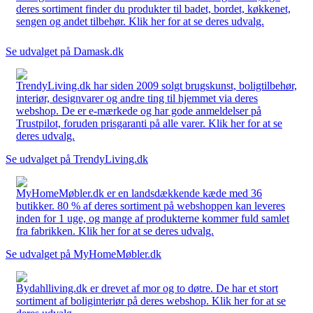
deres sortiment finder du produkter til badet, bordet, køkkenet,
sengen og andet tilbehør. Klik her for at se deres udvalg.
Se udvalget på Damask.dk
TrendyLiving.dk har siden 2009 solgt brugskunst, boligtilbehør,
interiør, designvarer og andre ting til hjemmet via deres
webshop. De er e-mærkede og har gode anmeldelser på
Trustpilot, foruden prisgaranti på alle varer. Klik her for at se
deres udvalg.
Se udvalget på TrendyLiving.dk
MyHomeMøbler.dk er en landsdækkende kæde med 36
butikker. 80 % af deres sortiment på webshoppen kan leveres
inden for 1 uge, og mange af produkterne kommer fuld samlet
fra fabrikken. Klik her for at se deres udvalg.
Se udvalget på MyHomeMøbler.dk
Bydahlliving.dk er drevet af mor og to døtre. De har et stort
sortiment af boliginteriør på deres webshop. Klik her for at se