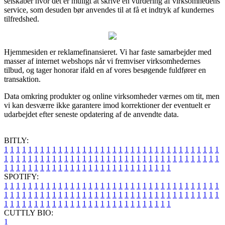
selskaber hvor det er muligt at skrive en vurdering af virksomhedens
service, som desuden bør anvendes til at få et indtryk af kundernes
tilfredshed.
Hjemmesiden er reklamefinansieret. Vi har faste samarbejder med
masser af internet webshops når vi fremviser virksomhedernes
tilbud, og tager honorar ifald en af vores besøgende fuldfører en
transaktion.
Data omkring produkter og online virksomheder værnes om tit, men
vi kan desværre ikke garantere imod korrektioner der eventuelt er
udarbejdet efter seneste opdatering af de anvendte data.
BITLY:
1
1
1
1
1
1
1
1
1
1
1
1
1
1
1
1
1
1
1
1
1
1
1
1
1
1
1
1
1
1
1
1
1
1
1
1
1
1
1
1
1
1
1
1
1
1
1
1
1
1
1
1
1
1
1
1
1
1
1
1
1
1
1
1
1
1
1
1
1
1
1
1
1
1
1
1
1
1
1
1
1
1
1
1
1
1
1
1
1
1
1
1
1
1
1
1
1
1
1
1
SPOTIFY:
1
1
1
1
1
1
1
1
1
1
1
1
1
1
1
1
1
1
1
1
1
1
1
1
1
1
1
1
1
1
1
1
1
1
1
1
1
1
1
1
1
1
1
1
1
1
1
1
1
1
1
1
1
1
1
1
1
1
1
1
1
1
1
1
1
1
1
1
1
1
1
1
1
1
1
1
1
1
1
1
1
1
1
1
1
1
1
1
1
1
1
1
1
1
1
1
1
1
1
1
CUTTLY BIO:
1