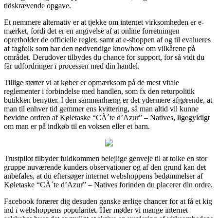
tidskrævende opgave.
Et nemmere alternativ er at tjekke om internet virksomheden er e-
mærket, fordi det er en angivelse af at online forretningen
opretholder de officielle regler, samt at e-shoppen af og til evalueres
af fagfolk som har den nødvendige knowhow om vilkårene på
området. Derudover tilbydes du chance for support, for så vidt du
får udfordringer i processen med din handel.
Tillige støtter vi at køber er opmærksom på de mest vitale
reglementer i forbindelse med handlen, som fx den returpolitik
butikken benytter. I den sammenhæng er det ydermere afgørende, at
man til enhver tid gemmer ens kvittering, så man altid vil kunne
bevidne ordren af Køletaske “CÃ´te d’Azur” – Natives, ligegyldigt
om man er på indkøb til en voksen eller et barn.
Trustpilot tilbyder fuldkommen belejlige genveje til at tolke en stor
gruppe nuværende kunders observationer og af den grund kan det
anbefales, at du eftersøger internet webshoppens bedømmelser af
Køletaske “CÃ´te d’Azur” – Natives forinden du placerer din ordre.
Facebook forærer dig desuden ganske ærlige chancer for at få et kig
ind i webshoppens popularitet. Her møder vi mange internet