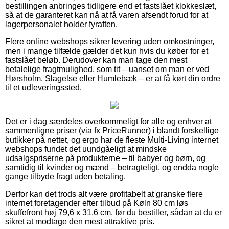
bestillingen anbringes tidligere end et fastslået klokkeslæt,
så at de garanteret kan nå at få varen afsendt forud for at
lagerpersonalet holder fyraften.
Flere online webshops sikrer levering uden omkostninger,
men i mange tilfælde gælder det kun hvis du køber for et
fastslået beløb. Derudover kan man tage den mest
betalelige fragtmulighed, som tit – uanset om man er ved
Hørsholm, Slagelse eller Humlebæk – er at få kørt din ordre
til et udleveringssted.
Det er i dag særdeles overkommeligt for alle og enhver at
sammenligne priser (via fx PriceRunner) i blandt forskellige
butikker på nettet, og ergo har de fleste Multi-Living internet
webshops fundet det uundgåeligt at mindske
udsalgspriserne på produkterne – til babyer og børn, og
samtidig til kvinder og mænd – betragteligt, og endda nogle
gange tilbyde fragt uden betaling.
Derfor kan det trods alt være profitabelt at granske flere
internet foretagender efter tilbud på Køln 80 cm løs
skuffefront høj 79,6 x 31,6 cm. før du bestiller, sådan at du er
sikret at modtage den mest attraktive pris.