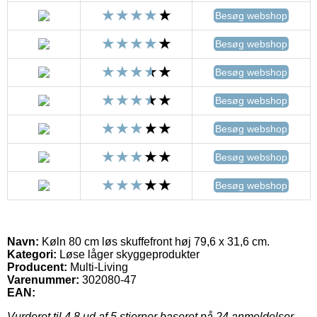
Besøg webshop
Besøg webshop
Besøg webshop
Besøg webshop
Besøg webshop
Besøg webshop
Besøg webshop
Navn:
Køln 80 cm løs skuffefront høj 79,6 x 31,6 cm.
Kategori:
Løse låger skyggeprodukter
Producent:
Multi-Living
Varenummer:
302080-47
EAN:
Vurderet til
4.8
ud af 5 stjerner baseret på
24
anmeldelser