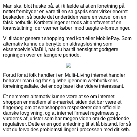
Man skal blot huske på, at i tilfælde af at en forretning på
nettet frembyder en vare til en salgspris som virker enormt
beskeden, så burde det undertiden være en varsel om en
falsk netbutik. Kortbetalinger er trods alt omfavnet af en
foranstaltning, der værner køber imod uægte e-forretninger.
Vi tilråder generelt shopping med kort eller MobilePay. Som
alternativ kunne du benytte en afdragsløsning som
eksempelvis ViaBill, når du har til hensigt at godtgøre
regningen over en længere periode.
Forud for at folk handler i en Multi-Living internet handler
behøver man i og for sig løbe igennem webbutikkens
forretningsaftale, det er dog bare ikke videre interessant.
Et nemmere alternativ kunne være at se om internet
shoppen er medlem af e-mærket, siden det bør være et
fingerpeg om at webshoppen respekterer den officielle
danske lovgivning, og at internet firmaet regelmæssigt
vurderes af jurister som har megen viden om de gældende
regulativer. Dette er en god anledning til at få bistand, for så
vidt du forvoldes problemstillinger i processen med dit køb.