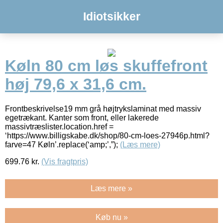
Idiotsikker
Køln 80 cm løs skuffefront
høj 79,6 x 31,6 cm.
Frontbeskrivelse19 mm grå højtrykslaminat med massiv
egetrækant. Kanter som front, eller lakerede
massivtræslister.location.href =
‘https://www.billigskabe.dk/shop/80-cm-loes-27946p.html?
farve=47 Køln’.replace(‘amp;’,”);
(Læs mere)
699.76
kr.
(Vis fragtpris)
Læs mere »
Køb nu »