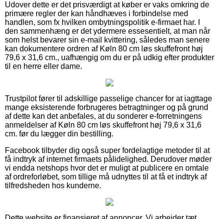
Udover dette er det prisværdigt at køber er vaks omkring de
primære regler der kan håndhæves i forbindelse med
handlen, som fx hvilken ombytningspolitik e-firmaet har. I
den sammenhæng er det ydermere essesentielt, at man når
som helst bevarer sin e-mail kvittering, således man senere
kan dokumentere ordren af Køln 80 cm løs skuffefront høj
79,6 x 31,6 cm., uafhængig om du er på udkig efter produkter
til en herre eller dame.
Trustpilot fører til adskillige passelige chancer for at iagttage
mange eksisterende forbrugeres betragtninger og på grund
af dette kan det anbefales, at du sonderer e-forretningens
anmeldelser af Køln 80 cm løs skuffefront høj 79,6 x 31,6
cm. før du lægger din bestilling.
Facebook tilbyder dig også super fordelagtige metoder til at
få indtryk af internet firmaets pålidelighed. Derudover møder
vi endda netshops hvor det er muligt at publicere en omtale
af ordreforløbet, som tillige må udnyttes til at få et indtryk af
tilfredsheden hos kunderne.
Dette website er finansieret af annoncer. Vi arbejder tæt