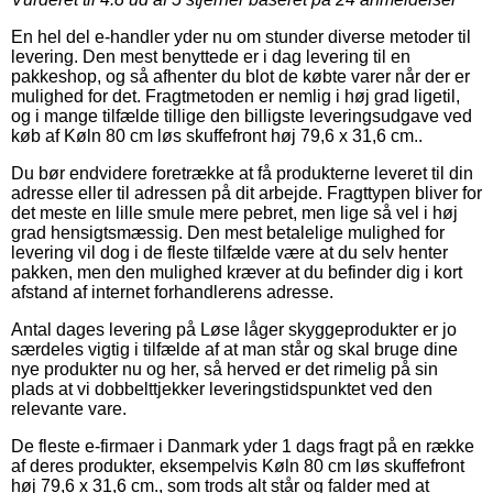
En hel del e-handler yder nu om stunder diverse metoder til
levering. Den mest benyttede er i dag levering til en
pakkeshop, og så afhenter du blot de købte varer når der er
mulighed for det. Fragtmetoden er nemlig i høj grad ligetil,
og i mange tilfælde tillige den billigste leveringsudgave ved
køb af Køln 80 cm løs skuffefront høj 79,6 x 31,6 cm..
Du bør endvidere foretrække at få produkterne leveret til din
adresse eller til adressen på dit arbejde. Fragttypen bliver for
det meste en lille smule mere pebret, men lige så vel i høj
grad hensigtsmæssig. Den mest betalelige mulighed for
levering vil dog i de fleste tilfælde være at du selv henter
pakken, men den mulighed kræver at du befinder dig i kort
afstand af internet forhandlerens adresse.
Antal dages levering på Løse låger skyggeprodukter er jo
særdeles vigtig i tilfælde af at man står og skal bruge dine
nye produkter nu og her, så herved er det rimelig på sin
plads at vi dobbelttjekker leveringstidspunktet ved den
relevante vare.
De fleste e-firmaer i Danmark yder 1 dags fragt på en række
af deres produkter, eksempelvis Køln 80 cm løs skuffefront
høj 79,6 x 31,6 cm., som trods alt står og falder med at