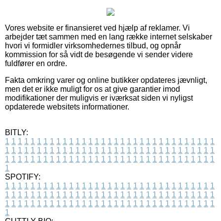
Vores website er finansieret ved hjælp af reklamer. Vi
arbejder tæt sammen med en lang række internet selskaber
hvori vi formidler virksomhedernes tilbud, og opnår
kommission for så vidt de besøgende vi sender videre
fuldfører en ordre.
Fakta omkring varer og online butikker opdateres jævnligt,
men det er ikke muligt for os at give garantier imod
modifikationer der muligvis er iværksat siden vi nyligst
opdaterede websitets informationer.
BITLY:
1
1
1
1
1
1
1
1
1
1
1
1
1
1
1
1
1
1
1
1
1
1
1
1
1
1
1
1
1
1
1
1
1
1
1
1
1
1
1
1
1
1
1
1
1
1
1
1
1
1
1
1
1
1
1
1
1
1
1
1
1
1
1
1
1
1
1
1
1
1
1
1
1
1
1
1
1
1
1
1
1
1
1
1
1
1
1
1
1
1
1
1
1
1
1
1
1
1
1
1
SPOTIFY:
1
1
1
1
1
1
1
1
1
1
1
1
1
1
1
1
1
1
1
1
1
1
1
1
1
1
1
1
1
1
1
1
1
1
1
1
1
1
1
1
1
1
1
1
1
1
1
1
1
1
1
1
1
1
1
1
1
1
1
1
1
1
1
1
1
1
1
1
1
1
1
1
1
1
1
1
1
1
1
1
1
1
1
1
1
1
1
1
1
1
1
1
1
1
1
1
1
1
1
1