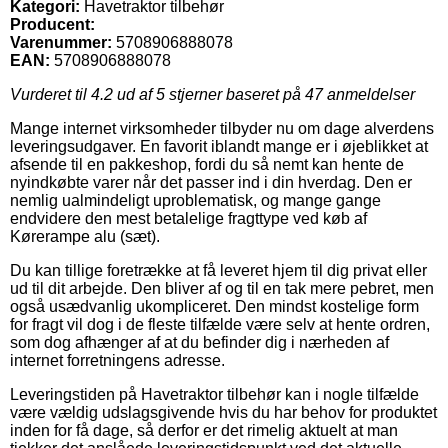
Kategori:
Havetraktor tilbehør
Producent:
Varenummer:
5708906888078
EAN:
5708906888078
Vurderet til
4.2
ud af 5 stjerner baseret på
47
anmeldelser
Mange internet virksomheder tilbyder nu om dage alverdens
leveringsudgaver. En favorit iblandt mange er i øjeblikket at
afsende til en pakkeshop, fordi du så nemt kan hente de
nyindkøbte varer når det passer ind i din hverdag. Den er
nemlig ualmindeligt uproblematisk, og mange gange
endvidere den mest betalelige fragttype ved køb af
Kørerampe alu (sæt).
Du kan tillige foretrække at få leveret hjem til dig privat eller
ud til dit arbejde. Den bliver af og til en tak mere pebret, men
også usædvanlig ukompliceret. Den mindst kostelige form
for fragt vil dog i de fleste tilfælde være selv at hente ordren,
som dog afhænger af at du befinder dig i nærheden af
internet forretningens adresse.
Leveringstiden på Havetraktor tilbehør kan i nogle tilfælde
være vældig udslagsgivende hvis du har behov for produktet
inden for få dage, så derfor er det rimelig aktuelt at man