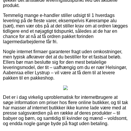
tjekker det anslåede leveringstidspunkt ved det aktuelle
produkt.
Temmelig mange e-handler stiller udsigt til 1 hverdags
levering på de fleste varer, eksempelvis Kørerampe alu
(sæt), men vær obs på at det stiller krav om at ordren lægges
tidligere end et nøjagtigt tidspunkt, således at de har en
chance for at nå at få ordren pakket forinden
lagermedarbejderne får fri.
Nogle internet firmaer garanterer fragt uden omkostninger,
men typisk afkræver det at du bestiller for et fastsat beløb.
Ellers bør man beslutte sig for den mest betalelige
leveringsmodel, der tit – uafhængig om du er nær Helsingør,
Aabenraa eller Lystrup – vil være at få dem til at levere
pakken til en pakkeshop.
Det er i dag virkelig uproblematisk for internetbrugere at
søge information om priser hos flere online butikker, og til tak
har masser af internet butikker ikke kunne lade være med at
presse salgsværdien på en række af deres produkter – til
babyer og børn, og samtidig til kvinder og mænd – voldsomt,
og endda nogle gange byde på fragt uden betaling.