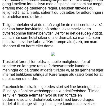
gang i mellem føres tilsyn med af specialister som har meget
erfaring med de gældende regler. Desuden tilbydes du
lejlighed til at få hjælp, såfremt du udsættes for udfordringer i
forbindelse med dit køb.
Tillige anbefaler vi at du er på vagt for de mest centrale vilkår
der kan have indvirkning på ordren, eksempelvis den
bytteret online firmaet benytter. Derfor er det desuden vigtigt,
at man når som helst sikrer ens ordremail, så man når som
helst kan bevidne købet af Kørerampe alu (sæt), om man
shopper til en herre eller dame.
Trustpilot fører til forholdsvis habile muligheder for at
sondere en længere række forhenværende kunders
meninger og på grund af dette tilråder vi, at du gennemsøger
internet butikkens ratings af Kørerampe alu (sæt) forud for at
du placerer din ordre.
Facebook fremskaffer ligeledes stort set fine løsninger til at
få indtryk af online webshoppens kundetilfredshed. Tilmed
ser vi en række e-firmaer hvor du kan forfatte en
bedømmelse af ordreforløbet, som tilmed burde drages
fordel af til at tage stilling til tidligere kunders oplevelser.