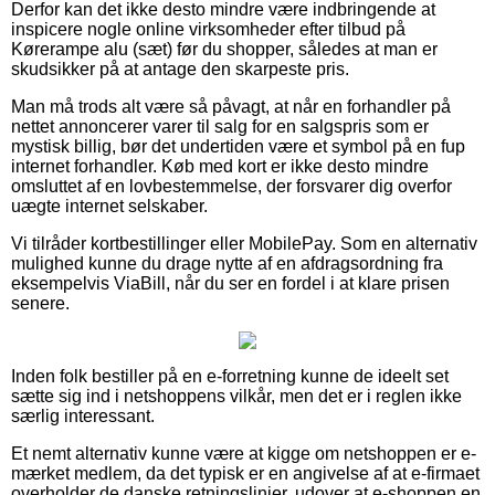
Derfor kan det ikke desto mindre være indbringende at
inspicere nogle online virksomheder efter tilbud på
Kørerampe alu (sæt) før du shopper, således at man er
skudsikker på at antage den skarpeste pris.
Man må trods alt være så påvagt, at når en forhandler på
nettet annoncerer varer til salg for en salgspris som er
mystisk billig, bør det undertiden være et symbol på en fup
internet forhandler. Køb med kort er ikke desto mindre
omsluttet af en lovbestemmelse, der forsvarer dig overfor
uægte internet selskaber.
Vi tilråder kortbestillinger eller MobilePay. Som en alternativ
mulighed kunne du drage nytte af en afdragsordning fra
eksempelvis ViaBill, når du ser en fordel i at klare prisen
senere.
Inden folk bestiller på en e-forretning kunne de ideelt set
sætte sig ind i netshoppens vilkår, men det er i reglen ikke
særlig interessant.
Et nemt alternativ kunne være at kigge om netshoppen er e-
mærket medlem, da det typisk er en angivelse af at e-firmaet
overholder de danske retningslinjer, udover at e-shoppen en