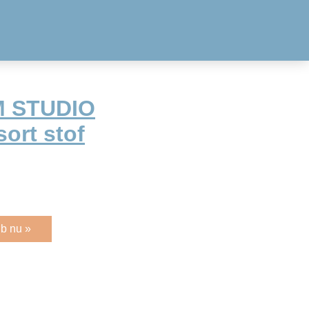
M STUDIO
ort stof
b nu »