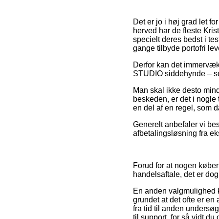
Det er jo i høj grad let 
herved har de fleste Kri
specielt deres bedst i te
gange tilbyde portofri lev
Derfor kan det immervæk 
STUDIO siddehynde – sort
Man skal ikke desto mindr
beskeden, er det i nogle 
en del af en regel, som 
Generelt anbefaler vi be
afbetalingsløsning fra eks
Forud for at nogen købe
handelsaftale, det er do
En anden valgmulighed 
grundet at det ofte er en
fra tid til anden unders
til support, for så vidt 