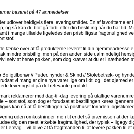
jerner baseret på
47
anmeldelser
r udlover heldigvis flere leveringsmåder. En af favoritterne er i 
og så kan du blot gå forbi efter din bestilling når du har tid. M
amt i mange tilfælde ligeledes den prisbilligste fragtmulighed
t stof.
ænke over at få produkterne leveret til din hjemmeadresse eller
tak mindre prisbillig, men på den anden side ualmindeligt hensi
ivl selv at hente pakken, som dog kræver at du er i nærheden af
Boligtilbehør // Puder, hynder & Skind // Stolebetræk- og hynder
rudsat vi mangler dine nye varer lige om lidt, og i det øjemed er 
de leveringstid på det relevante produkt.
nmark reklamerer med dag-til-dag levering på utallige varenum
sort stof, som dog er forudsat at bestillingen køres igennem ti
igvis kan nå at få bestillingen på posthuset forinden logistikm
ering uden omkostninger, men tit er det så præmissen at der køb
udse dig den mest letkøbte fragtmulighed, der typisk – ligegyldi
 Lemvig – vil blive at få fragtmanden til at levere pakken til et