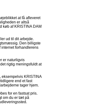
øjeblikket at få afleveret
uligheden er altså
 ved køb af KRISTINA DAM
 ud til dit arbejde.
gtsmæssig. Den billigste
 internet forhandlerens
 er naturligvis
det rigtig meningsfuldt at
re, eksempelvis KRISTINA
dligere end et fast
edarbejderne tager hjem.
es for en fastsat pris.
gt om du er tæt på
 udleveringssted.