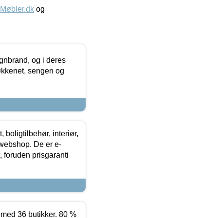
øbler.dk
og
nbrand, og i deres
køkkenet, sengen og
boligtilbehør, interiør,
 webshop. De er e-
 foruden prisgaranti
ed 36 butikker. 80 %