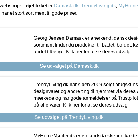
webshops i øjeblikket er
Damask.dk
,
TrendyLiving.dk
,
MyHomeM
 har et stort sortiment til gode priser.
Georg Jensen Damask er anerkendt dansk desig
sortiment finder du produkter til badet, bordet, 
andet tilbehør. Klik her for at se deres udvalg.
Se udvalget på Damask.dk
TrendyLiving.dk har siden 2009 solgt brugskunst, 
designvarer og andre ting til hjemmet via deres
mærkede og har gode anmeldelser på Trustpilot,
på alle varer. Klik her for at se deres udvalg.
Se udvalget på TrendyLiving.dk
MyHomeMøbler.dk er en landsdækkende kæde m