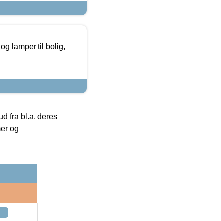
g lamper til bolig,
 fra bl.a. deres
mer og