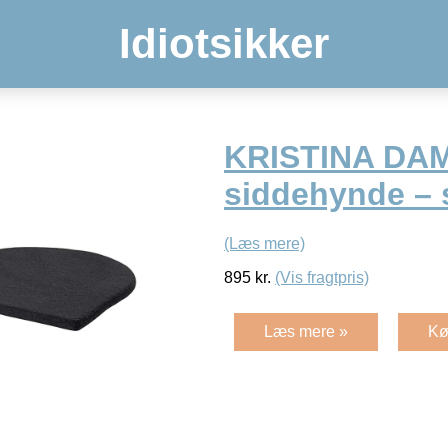
Idiotsikker
KRISTINA DA
siddehynde – s
(Læs mere)
895
kr.
(Vis fragtpris)
Læs mere »
Kø