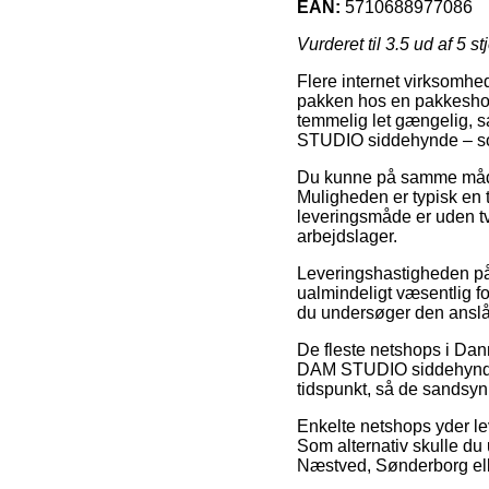
EAN:
5710688977086
Vurderet til
3.5
ud af 5 st
Flere internet virksomhede
pakken hos en pakkeshop, 
temmelig let gængelig, s
STUDIO siddehynde – sor
Du kunne på samme måde t
Muligheden er typisk en 
leveringsmåde er uden tv
arbejdslager.
Leveringshastigheden på 
ualmindeligt væsentlig fo
du undersøger den anslåe
De fleste netshops i Da
DAM STUDIO siddehynde – 
tidspunkt, så de sandsynl
Enkelte netshops yder lev
Som alternativ skulle du 
Næstved, Sønderborg eller