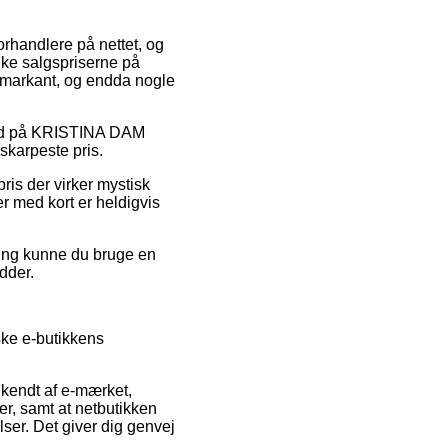
orhandlere på nettet, og
nke salgspriserne på
 – markant, og endda nogle
ilbud på KRISTINA DAM
skarpeste pris.
ris der virker mystisk
er med kort er heldigvis
ning kunne du bruge en
idder.
ske e-butikkens
endt af e-mærket,
er, samt at netbutikken
ser. Det giver dig genvej