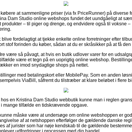
for købere at sammenligne priser (via fx PriceRunner) på diverse f
stina Dam Studio online webshops fundet det uundgåeligt at sæ
st produkter – til piger og drenge, og endvidere også til voksne
ering.
blive fordelagtigt at tjekke enkelte online forretninger efter t
 stof forinden du køber, sådan at du er skråsikker på at få den 
e være så påvagt, at hvis en butik udlover varer for en udsalgsp
tilfælde være et tegn på en uoprigtig online webshop. Bestilling
dækker en imod snydagtige shops på nettet.
stillinger med betalingskort eller MobilePay. Som en anden løs
empelvis ViaBill, såfremt du tilstræber at klare beløbet i flere b
r hos en Kristina Dam Studio webbutik kunne man i reglen gran
g i mange tilfælde en tidskrævende opgave.
kunne måske være at undersøge om online webshoppen er godk
 angivelse af at netshoppen efterfølger de gældende danske regl
øges af jurister som har nøje kendskab til de gældende bestemmel
du oplever udfordringer i processen med din handel.