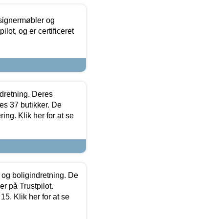
esignermøbler og
lot, og er certificeret
ndretning. Deres
s 37 butikker. De
ing. Klik her for at se
 og boligindretning. De
r på Trustpilot.
5. Klik her for at se