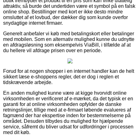
butik frembyder et produkt til en pris som kan virke ufattelig
attraktiv, så burde det undertiden være et symbol på en falsk
online shop. Bestillinger med kort er ikke desto mindre
omsluttet af et lovbud, der dækker dig som kunde overfor
snydagtige internet firmaer.
Generelt anbefaler vi køb med betalingskort eller betalinger
med mobilen. Som en alternativ mulighed kunne du udnytte
en afdragsløsning som eksempelvis ViaBill, i tilfælde af at
du hellere vil afdrage prisen over en periode.
Forud for at nogen shopper i en internet handler kan de helt
sikkert læse e-shoppens regler, det er dog i reglen et
tidskrævende arbejde.
En anden mulighed kunne være at kigge hvorvidt online
virksomheden er verificeret af e-mærket, da det typisk er en
garanti for at online virksomheden opfylder de danske
retningslinjer, tillige med at e-firmaet løbende evalueres af
fagmænd der har ekspertise inden for bestemmelserne på
området. Desuden tilbydes du mulighed for hjælpende
service, såfremt du bliver udsat for udfordringer i processen
med dit køb.