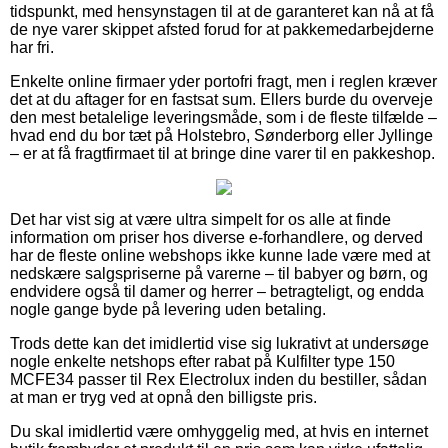
tidspunkt, med hensynstagen til at de garanteret kan nå at få
de nye varer skippet afsted forud for at pakkemedarbejderne
har fri.
Enkelte online firmaer yder portofri fragt, men i reglen kræver
det at du aftager for en fastsat sum. Ellers burde du overveje
den mest betalelige leveringsmåde, som i de fleste tilfælde –
hvad end du bor tæt på Holstebro, Sønderborg eller Jyllinge
– er at få fragtfirmaet til at bringe dine varer til en pakkeshop.
Det har vist sig at være ultra simpelt for os alle at finde
information om priser hos diverse e-forhandlere, og derved
har de fleste online webshops ikke kunne lade være med at
nedskære salgspriserne på varerne – til babyer og børn, og
endvidere også til damer og herrer – betragteligt, og endda
nogle gange byde på levering uden betaling.
Trods dette kan det imidlertid vise sig lukrativt at undersøge
nogle enkelte netshops efter rabat på Kulfilter type 150
MCFE34 passer til Rex Electrolux inden du bestiller, sådan
at man er tryg ved at opnå den billigste pris.
Du skal imidlertid være omhyggelig med, at hvis en internet