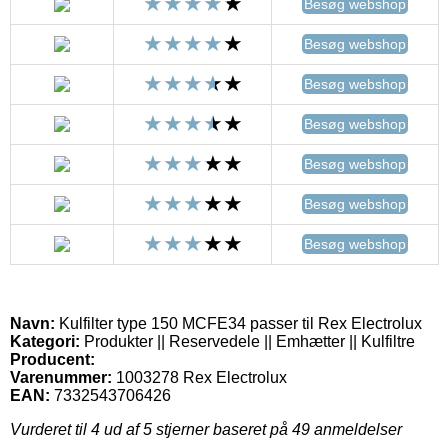
Besøg webshop
Besøg webshop
Besøg webshop
Besøg webshop
Besøg webshop
Besøg webshop
Besøg webshop
Navn:
Kulfilter type 150 MCFE34 passer til Rex Electrolux
Kategori:
Produkter || Reservedele || Emhætter || Kulfiltre
Producent:
Varenummer:
1003278 Rex Electrolux
EAN:
7332543706426
Vurderet til
4
ud af 5 stjerner baseret på
49
anmeldelser