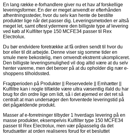
En lang række e-forhandlere giver nu et hav af forskellige
leveringsformer. En der er meget anvendt er efterhånden
afhentningssteder, hvor du selv kan hente de bestilte
produkter lige når det passer dig. Leveringsmetoden er altså
meget let, samt oftest ydermere den billigste type af levering
ved køb af Kulfilter type 150 MCFE34 passer til Rex
Electrolux.
Du bør endvidere foretrække at få ordren sendt til hvor du
bor eller til dit arbejde. Denne viser sig somme tider en
smule mere bekostelig, men omvendt ekstremt ukompliceret.
Den billigste leveringsmulighed vil dog altid være at du selv
henter varerne, men det beroer på at du opholder dig nær e-
shoppens tilholdssted.
Fragtperioden på Produkter || Reservedele || Emhætter ||
Kulfiltre kan i nogle tilfælde være ultra væsentlig ifald du har
brug for din ordre lige om lidt, så i det øjemed er det ret så
centralt at man undersøger den forventede leveringstid på
det pågældende produkt.
Masser af e-forretninger tilbyder 1 hverdags levering på en
masse produkter, eksempelvis Kulfilter type 150 MCFE34
passer til Rex Electrolux, men vær påpasselig da det
forudsætter at orden realiseres forud for et besluttet