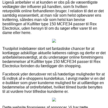
Ligeså anbefaler vi at kunden er obs på de væsentligste
vedtægter der influerer på handlen, som fx hvilken
returpolitik online forhandleren bruger. I relation til det er det
samtidig essesentielt, at man når som helst opbevarer ens
kvittering, således man når som helst kan bevise
bestillingen af Kulfilter type 150 MCFE34 passer til Rex
Electrolux, uden hensyn til om du søger efter varer til en
dame eller herre.
Trustpilot indebærer stort set fantastiske chancer for at
kortlægge adskillige aktuelle køberes ratings og derfor er det
anbefalelsesværdigt, at du undersøger online forretningens
bedømmelser af Kulfilter type 150 MCFE34 passer til Rex
Electrolux forinden du færdiggør din shopping.
Facebook yder derudover ret så hæderlige muligheder for at
få indtryk af e-shoppens kundefokus. I øvrigt møder vi en del
e-butikker som giver kunderne mulighed for at udfærdige en
bedømmelse af ordreforløbet, hvilket tilmed burde benyttes
til at vurdere hvor tilfredse kunderne er.
Dette website finansieres af annoncer. Vi har tætte