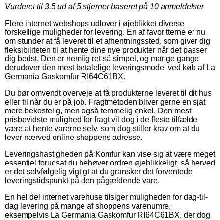
Vurderet til
3.5
ud af 5 stjerner baseret på
10
anmeldelser
Flere internet webshops udlover i øjeblikket diverse
forskellige muligheder for levering. En af favoritterne er nu
om stunder at få leveret til et afhentningssted, som giver dig
fleksibiliteten til at hente dine nye produkter når det passer
dig bedst. Den er nemlig ret så simpel, og mange gange
derudover den mest betalelige leveringsmodel ved køb af La
Germania Gaskomfur RI64C61BX.
Du bør omvendt overveje at få produkterne leveret til dit hus
eller til når du er på job. Fragtmetoden bliver gerne en sjat
mere bekostelig, men også temmelig enkel. Den mest
prisbevidste mulighed for fragt vil dog i de fleste tilfælde
være at hente varerne selv, som dog stiller krav om at du
lever nærved online shoppens adresse.
Leveringshastigheden på Komfur kan vise sig at være meget
essentiel forudsat du behøver ordren øjeblikkeligt, så herved
er det selvfølgelig vigtigt at du gransker det forventede
leveringstidspunkt på den pågældende vare.
En hel del internet varehuse tilsiger muligheden for dag-til-
dag levering på mange af shoppens varenumre,
eksempelvis La Germania Gaskomfur RI64C61BX, der dog