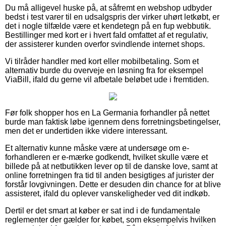
Du må alligevel huske på, at såfremt en webshop udbyder
bedst i test varer til en udsalgspris der virker uhørt letkøbt, er
det i nogle tilfælde være et kendetegn på en fup webbutik.
Bestillinger med kort er i hvert fald omfattet af et regulativ,
der assisterer kunden overfor svindlende internet shops.
Vi tilråder handler med kort eller mobilbetaling. Som et
alternativ burde du overveje en løsning fra for eksempel
ViaBill, ifald du gerne vil afbetale beløbet ude i fremtiden.
Før folk shopper hos en La Germania forhandler på nettet
burde man faktisk løbe igennem dens forretningsbetingelser,
men det er undertiden ikke videre interessant.
Et alternativ kunne måske være at undersøge om e-
forhandleren er e-mærke godkendt, hvilket skulle være et
billede på at netbutikken lever op til de danske love, samt at
online forretningen fra tid til anden besigtiges af jurister der
forstår lovgivningen. Dette er desuden din chance for at blive
assisteret, ifald du oplever vanskeligheder ved dit indkøb.
Dertil er det smart at køber er sat ind i de fundamentale
reglementer der gælder for købet, som eksempelvis hvilken