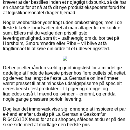
kræver at der bestilles inden et nøjagtigt tidspunkt, så de har
en chance for at nå at få dit nye produkt ekspederet forud for
at logistikpersonalet drager hjemad.
Nogle webbutikker yder fragt uden omkostninger, men i de
fleste tilfælde forudsætter det at man aftager for en konkret
sum. Ellers må du vælge den prisbilligste
leveringsmulighed, som tit – uafhængig om du bor tæt på
Hørsholm, Smørumnedre eller Ribe – vil blive at få
fragtfirmaet til at køre din ordre til et udleveringssted.
Det er jo efterhånden vældig gnidningsløst for almindelige
dødelige at finde de laveste priser hos flere outlets på nettet,
og derved har langt de fleste La Germania online firmaer
været presset til at at mindske udsalgspriserne på specielt
deres bedst i test produkter – til piger og drenge, og
ligeledes også til mænd og kvinder – enormt, og endda
nogle gange præstere portofri levering.
Dog kan det immervæk vise sig lønnende at inspicere et par
e-handler efter udsalg på La Germania Gaskomfur
RI64C61BX forud for at du shopper, således at du er på den
sikre side med at modtage den bedste pris.