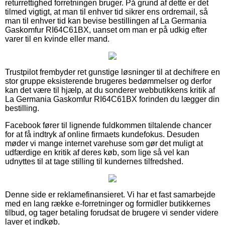
returrettighed forretningen bruger. På grund af dette er det
tilmed vigtigt, at man til enhver tid sikrer ens ordremail, så
man til enhver tid kan bevise bestillingen af La Germania
Gaskomfur RI64C61BX, uanset om man er på udkig efter
varer til en kvinde eller mand.
Trustpilot frembyder ret gunstige løsninger til at dechifrere en
stor gruppe eksisterende brugeres bedømmelser og derfor
kan det være til hjælp, at du sonderer webbutikkens kritik af
La Germania Gaskomfur RI64C61BX forinden du lægger din
bestilling.
Facebook fører til lignende fuldkommen tiltalende chancer
for at få indtryk af online firmaets kundefokus. Desuden
møder vi mange internet varehuse som gør det muligt at
udfærdige en kritik af deres køb, som lige så vel kan
udnyttes til at tage stilling til kundernes tilfredshed.
Denne side er reklamefinansieret. Vi har et fast samarbejde
med en lang række e-forretninger og formidler butikkernes
tilbud, og tager betaling forudsat de brugere vi sender videre
laver et indkøb.