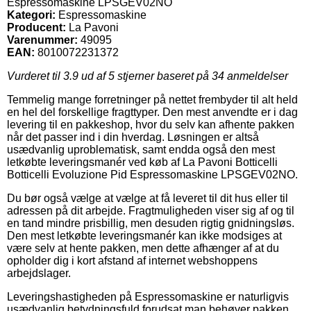
Espressomaskine LPSGEV02NO
Kategori:
Espressomaskine
Producent:
La Pavoni
Varenummer:
49095
EAN:
8010072231372
Vurderet til
3.9
ud af 5 stjerner baseret på
34
anmeldelser
Temmelig mange forretninger på nettet frembyder til alt held
en hel del forskellige fragttyper. Den mest anvendte er i dag
levering til en pakkeshop, hvor du selv kan afhente pakken
når det passer ind i din hverdag. Løsningen er altså
usædvanlig uproblematisk, samt endda også den mest
letkøbte leveringsmanér ved køb af La Pavoni Botticelli
Botticelli Evoluzione Pid Espressomaskine LPSGEV02NO.
Du bør også vælge at vælge at få leveret til dit hus eller til
adressen på dit arbejde. Fragtmuligheden viser sig af og til
en tand mindre prisbillig, men desuden rigtig gnidningsløs.
Den mest letkøbte leveringsmanér kan ikke modsiges at
være selv at hente pakken, men dette afhænger af at du
opholder dig i kort afstand af internet webshoppens
arbejdslager.
Leveringshastigheden på Espressomaskine er naturligvis
usædvanlig betydningsfuld forudsat man behøver pakken