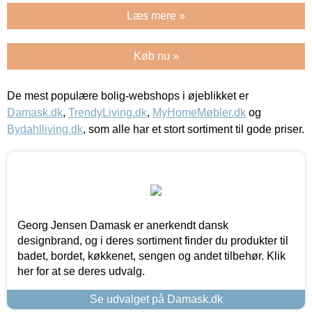
Læs mere »
Køb nu »
De mest populære bolig-webshops i øjeblikket er
Damask.dk
,
TrendyLiving.dk
,
MyHomeMøbler.dk
og
Bydahlliving.dk
, som alle har et stort sortiment til gode priser.
Georg Jensen Damask er anerkendt dansk
designbrand, og i deres sortiment finder du produkter til
badet, bordet, køkkenet, sengen og andet tilbehør. Klik
her for at se deres udvalg.
Se udvalget på Damask.dk