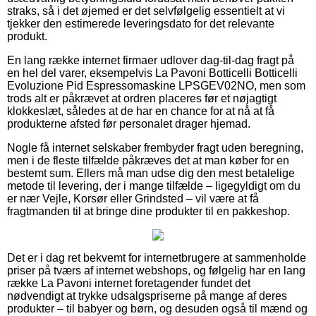
straks, så i det øjemed er det selvfølgelig essentielt at vi
tjekker den estimerede leveringsdato for det relevante
produkt.
En lang række internet firmaer udlover dag-til-dag fragt på
en hel del varer, eksempelvis La Pavoni Botticelli Botticelli
Evoluzione Pid Espressomaskine LPSGEV02NO, men som
trods alt er påkrævet at ordren placeres før et nøjagtigt
klokkeslæt, således at de har en chance for at nå at få
produkterne afsted før personalet drager hjemad.
Nogle få internet selskaber frembyder fragt uden beregning,
men i de fleste tilfælde påkræves det at man køber for en
bestemt sum. Ellers må man udse dig den mest betalelige
metode til levering, der i mange tilfælde – ligegyldigt om du
er nær Vejle, Korsør eller Grindsted – vil være at få
fragtmanden til at bringe dine produkter til en pakkeshop.
Det er i dag ret bekvemt for internetbrugere at sammenholde
priser på tværs af internet webshops, og følgelig har en lang
række La Pavoni internet foretagender fundet det
nødvendigt at trykke udsalgspriserne på mange af deres
produkter – til babyer og børn, og desuden også til mænd og