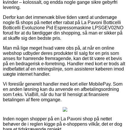
kvinder – kolossalt, og endda nogle gange sikre gebyrfri
levering.
Derfor kan det immervæk blive tiden værd at undersøge
nogle få shops på nettet efter rabat på La Pavoni Botticelli
Botticelli Evoluzione Pid Espressomaskine LPSGEV02NO
forud for at du færdiggør din shopping, så man er sikker på
at skaffe sig den bedste pris.
Man må lige meget hvad være obs på, at når en online
webshop udbyder deres produkter til salg for en pris som
anses for hamrende fremragende, kan det tit være et bevis
på en bedragerisk e-forretning. Handler med kort er trods alt
indbefattet af en retningslinje, som assisterer køberen imod
uægte internet handler.
Vi foreslår generelt handler med kort eller MobilePay. Som
en anden løsning kan du anvende en afbetalingsordning
som f.eks. ViaBill, når du har til hensigt at finansiere
betalingen af flere omgange.
Inden nogen shopper på en La Pavoni shop på nettet
behøver de i reglen kigge på e-shoppens vilkår, det er dog
bare et tidskrævende projekt.