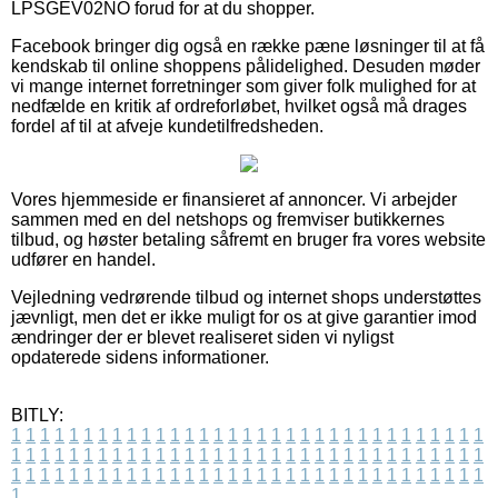
LPSGEV02NO forud for at du shopper.
Facebook bringer dig også en række pæne løsninger til at få
kendskab til online shoppens pålidelighed. Desuden møder
vi mange internet forretninger som giver folk mulighed for at
nedfælde en kritik af ordreforløbet, hvilket også må drages
fordel af til at afveje kundetilfredsheden.
Vores hjemmeside er finansieret af annoncer. Vi arbejder
sammen med en del netshops og fremviser butikkernes
tilbud, og høster betaling såfremt en bruger fra vores website
udfører en handel.
Vejledning vedrørende tilbud og internet shops understøttes
jævnligt, men det er ikke muligt for os at give garantier imod
ændringer der er blevet realiseret siden vi nyligst
opdaterede sidens informationer.
BITLY:
1
1
1
1
1
1
1
1
1
1
1
1
1
1
1
1
1
1
1
1
1
1
1
1
1
1
1
1
1
1
1
1
1
1
1
1
1
1
1
1
1
1
1
1
1
1
1
1
1
1
1
1
1
1
1
1
1
1
1
1
1
1
1
1
1
1
1
1
1
1
1
1
1
1
1
1
1
1
1
1
1
1
1
1
1
1
1
1
1
1
1
1
1
1
1
1
1
1
1
1