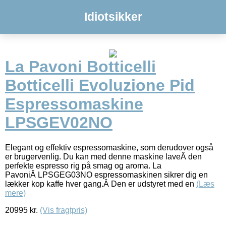
Idiotsikker
La Pavoni Botticelli
Botticelli Evoluzione Pid
Espressomaskine
LPSGEV02NO
Elegant og effektiv espressomaskine, som derudover også
er brugervenlig. Du kan med denne maskine laveÂ den
perfekte espresso rig på smag og aroma. La
PavoniÂ LPSGEG03NO espressomaskinen sikrer dig en
lækker kop kaffe hver gang.Â Den er udstyret med en
(Læs
mere)
20995
kr.
(Vis fragtpris)