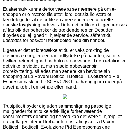
Et alternativ kunne derfor være at se nærmere på om e-
shoppen er e-mærke tilsluttet, fordi det skulle være et
kendetegn for at netbutikken anerkender den officielle
danske lovgivning, udover at internet butikken tit gennemses
af fagfolk der behersker de gældende regler. Desuden
tilbydes du lejlighed til hjælpende service, såfremt du
udsættes for besvær i forbindelse med din handel.
Ligeså er det at foretrække at du er vaks omkring de
elementære regler der har indflydelse på handlen, som fx
hvilken returrettighed netbutikken anvender. I den relation er
det virkelig vigtigt, at man stadig opbevarer sin
ordrekvittering, således man senere kan bevidne sin
shopping af La Pavoni Botticelli Botticelli Evoluzione Pid
Espressomaskine LPSGEV02NO, uafhængig om du er på
gaveindkøb til en kvinde eller mand.
Trustpilot tilbyder dig uden sammenligning passelige
muligheder for at tolke adskillige forhenværende
konsumenters domme og herved kan det være til hjælp, at
du iagttager internet forhandlerens ratings af La Pavoni
Botticelli Botticelli Evoluzione Pid Espressomaskine