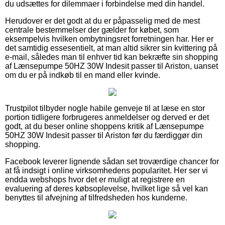
du udsættes for dilemmaer i forbindelse med din handel.
Herudover er det godt at du er påpasselig med de mest
centrale bestemmelser der gælder for købet, som
eksempelvis hvilken ombytningsret forretningen har. Her er
det samtidig essesentielt, at man altid sikrer sin kvittering på
e-mail, således man til enhver tid kan bekræfte sin shopping
af Lænsepumpe 50HZ 30W Indesit passer til Ariston, uanset
om du er på indkøb til en mand eller kvinde.
Trustpilot tilbyder nogle habile genveje til at læse en stor
portion tidligere forbrugeres anmeldelser og derved er det
godt, at du beser online shoppens kritik af Lænsepumpe
50HZ 30W Indesit passer til Ariston før du færdiggør din
shopping.
Facebook leverer lignende sådan set troværdige chancer for
at få indsigt i online virksomhedens popularitet. Her ser vi
endda webshops hvor det er muligt at registrere en
evaluering af deres købsoplevelse, hvilket lige så vel kan
benyttes til afvejning af tilfredsheden hos kunderne.