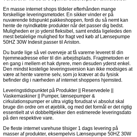
En masse internet shops tildeler efterhånden mange
forskellige leveringsmetoder. En sikker vinder er på
nuværende tidspunkt pakkeshoppen, fordi du så nemt kan
hente de nyindkøbte produkter når det passer dig bedst.
Muligheden er jo yderst fleksibel, samt endda ligeledes den
mest betalelige mulighed for fragt ved køb af Lænsepumpe
50HZ 30W Indesit passer til Ariston.
Du burde lige så vel overveje at få varerne leveret til din
hjemmeadresse eller til din arbejdsplads. Fragtmetoden er
en gang i mellem et hak dyrere, men desuden yderst enkel.
Den mindst kostelige leveringsversion kan ikke modsiges at
være at hente varerne selv, som jo kræver at du fysisk
befinder dig i nærheden af internet shoppens hjemsted.
Leveringstidspunktet på Produkter || Reservedele ||
Vaskemaskiner || Pumper, lænsepumper &
cirkulationspumper er ultra vigtig forudsat vi absolut skal
bruge din ordre om et øjeblik, og med det formål er det rigtig
essentielt at vi dobbelttjekker den estimerede leveringsdato
på den respektive vare.
De fleste internet varehuse tilsiger 1 dags levering på
masser af produkter, eksempelvis Lænsepumpe 50HZ 30W