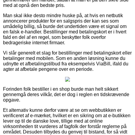
med at opnå den bedste pris.
Man skal ikke desto mindre huske på, at hvis en netbutik
annoncerer produkter for en salgspris der kan ses som
umådelig billig, så burde det undertiden være et signal om
en falsk e-handler. Bestillinger med betalingskort er i hvert
fald en del af en regel, som beskytter folk overfor
bedrageriske internet firmaer.
Vi slår generelt et slag for bestillinger med betalingskort eller
betalinger med mobilen. Som en anden løsning kunne du
udnytte et afbetalingstilbud fra eksempelvis ViaBill, ifald du
agter at afbetale pengene over en periode.
Forinden folk bestiller i en shop burde man helt sikkert
gennemgå deres vilkår, det er dog i reglen en tidskrævende
opgave.
Et alternativ kunne derfor være at se om webbutikken er
verificeret af e-mærket, hvilket er en sikring om at e-butikken
lever op til de danske love, tillige med at online
virksomheden tit vurderes af fagfolk der forstår reglerne på
området. Desuden tilbydes du genvej til bistand, for så vidt