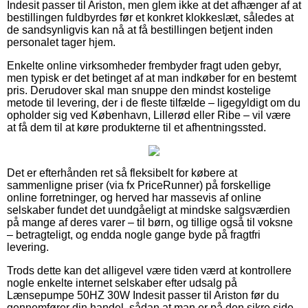
Indesit passer til Ariston, men glem ikke at det afhænger af at
bestillingen fuldbyrdes før et konkret klokkeslæt, således at
de sandsynligvis kan nå at få bestillingen betjent inden
personalet tager hjem.
Enkelte online virksomheder frembyder fragt uden gebyr,
men typisk er det betinget af at man indkøber for en bestemt
pris. Derudover skal man snuppe den mindst kostelige
metode til levering, der i de fleste tilfælde – ligegyldigt om du
opholder sig ved København, Lillerød eller Ribe – vil være
at få dem til at køre produkterne til et afhentningssted.
Det er efterhånden ret så fleksibelt for købere at
sammenligne priser (via fx PriceRunner) på forskellige
online forretninger, og herved har massevis af online
selskaber fundet det uundgåeligt at mindske salgsværdien
på mange af deres varer – til børn, og tillige også til voksne
– betragteligt, og endda nogle gange byde på fragtfri
levering.
Trods dette kan det alligevel være tiden værd at kontrollere
nogle enkelte internet selskaber efter udsalg på
Lænsepumpe 50HZ 30W Indesit passer til Ariston før du
gennemfører din handel, sådan at man er på den sikre side