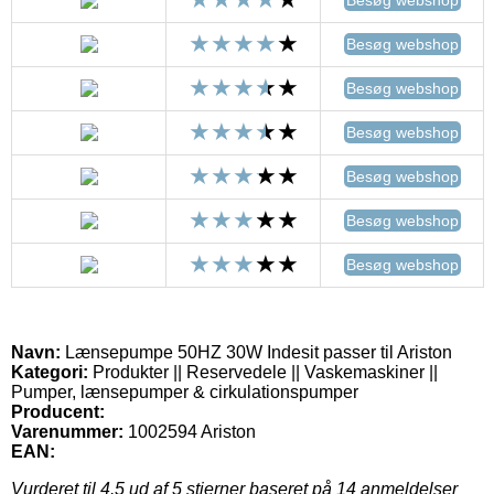
Besøg webshop
Besøg webshop
Besøg webshop
Besøg webshop
Besøg webshop
Besøg webshop
Besøg webshop
Navn:
Lænsepumpe 50HZ 30W Indesit passer til Ariston
Kategori:
Produkter || Reservedele || Vaskemaskiner ||
Pumper, lænsepumper & cirkulationspumper
Producent:
Varenummer:
1002594 Ariston
EAN:
Vurderet til
4.5
ud af 5 stjerner baseret på
14
anmeldelser