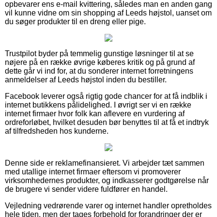
opbevarer ens e-mail kvittering, således man en anden gang
vil kunne vidne om sin shopping af Leeds højstol, uanset om
du søger produkter til en dreng eller pige.
Trustpilot byder på temmelig gunstige løsninger til at se
nøjere på en række øvrige køberes kritik og på grund af
dette går vi ind for, at du sonderer internet forretningens
anmeldelser af Leeds højstol inden du bestiller.
Facebook leverer også rigtig gode chancer for at få indblik i
internet butikkens pålidelighed. I øvrigt ser vi en række
internet firmaer hvor folk kan aflevere en vurdering af
ordreforløbet, hvilket desuden bør benyttes til at få et indtryk
af tilfredsheden hos kunderne.
Denne side er reklamefinansieret. Vi arbejder tæt sammen
med utallige internet firmaer eftersom vi promoverer
virksomhedernes produkter, og indkasserer godtgørelse når
de brugere vi sender videre fuldfører en handel.
Vejledning vedrørende varer og internet handler opretholdes
hele tiden, men der tages forbehold for forandringer der er