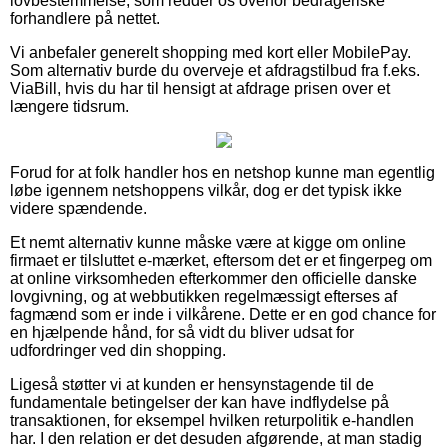
lovbestemmelse, som redder os overfor bedrageriske
forhandlere på nettet.
Vi anbefaler generelt shopping med kort eller MobilePay.
Som alternativ burde du overveje et afdragstilbud fra f.eks.
ViaBill, hvis du har til hensigt at afdrage prisen over et
længere tidsrum.
Forud for at folk handler hos en netshop kunne man egentlig
løbe igennem netshoppens vilkår, dog er det typisk ikke
videre spændende.
Et nemt alternativ kunne måske være at kigge om online
firmaet er tilsluttet e-mærket, eftersom det er et fingerpeg om
at online virksomheden efterkommer den officielle danske
lovgivning, og at webbutikken regelmæssigt efterses af
fagmænd som er inde i vilkårene. Dette er en god chance for
en hjælpende hånd, for så vidt du bliver udsat for
udfordringer ved din shopping.
Ligeså støtter vi at kunden er hensynstagende til de
fundamentale betingelser der kan have indflydelse på
transaktionen, for eksempel hvilken returpolitik e-handlen
har. I den relation er det desuden afgørende, at man stadig