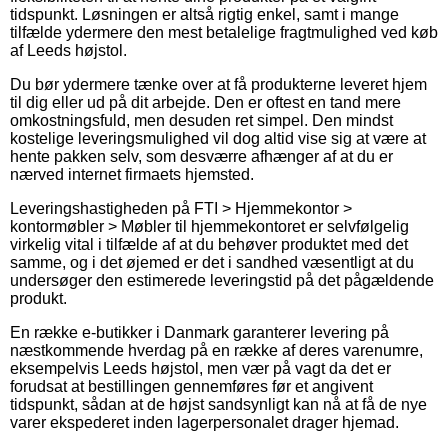
tidspunkt. Løsningen er altså rigtig enkel, samt i mange
tilfælde ydermere den mest betalelige fragtmulighed ved køb
af Leeds højstol.
Du bør ydermere tænke over at få produkterne leveret hjem
til dig eller ud på dit arbejde. Den er oftest en tand mere
omkostningsfuld, men desuden ret simpel. Den mindst
kostelige leveringsmulighed vil dog altid vise sig at være at
hente pakken selv, som desværre afhænger af at du er
nærved internet firmaets hjemsted.
Leveringshastigheden på FTI > Hjemmekontor >
kontormøbler > Møbler til hjemmekontoret er selvfølgelig
virkelig vital i tilfælde af at du behøver produktet med det
samme, og i det øjemed er det i sandhed væsentligt at du
undersøger den estimerede leveringstid på det pågældende
produkt.
En række e-butikker i Danmark garanterer levering på
næstkommende hverdag på en række af deres varenumre,
eksempelvis Leeds højstol, men vær på vagt da det er
forudsat at bestillingen gennemføres før et angivent
tidspunkt, sådan at de højst sandsynligt kan nå at få de nye
varer ekspederet inden lagerpersonalet drager hjemad.