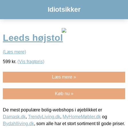
Idiotsikker
Leeds højstol
(Læs mere)
599
kr.
(Vis fragtpris)
Læs mere »
Køb nu »
De mest populære bolig-webshops i øjeblikket er
Damask.dk
,
TrendyLiving.dk
,
MyHomeMøbler.dk
og
Bydahlliving.dk
, som alle har et stort sortiment til gode priser.