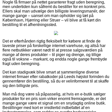
Nogle få firmaer på nettet garanterer fragt uden beregning,
men undertiden kun såfremt du bestiller for en konkret pris.
Ellers skal man udvælge den billigste leveringsmanér, der
mange gange – uanset om man opholder sig tæt på
København, Hjørring eller Struer – vil blive at få kørt din
bestilling til et afhentningssted.
Det er efterhånden rigtig fleksibelt for købere at finde de
laveste priser på forskellige internet varehuse, og altså har
flere netbutikker været nødt til at presse salgsværdien på
mange af deres produkter – til piger og drenge, og tillige
også til voksne – markant, og endda nogle gange frembyde
fragt uden beregning.
Det kan stadigvæk blive smart at sammenligne diverse
internet firmaer efter rabatkoder på Leeds højstol forinden du
gennemfører din bestilling, så du er velinformeret til at skaffe
sig den billigste pris.
Man må dog være så påpasselig, at hvis en e-butik sælger
produkter for en pris som virker enormt fremragende, er det
mange gange være et signal om en snydagtig online butik.
Bestillinger med kort er imidlertid indbefattet af en