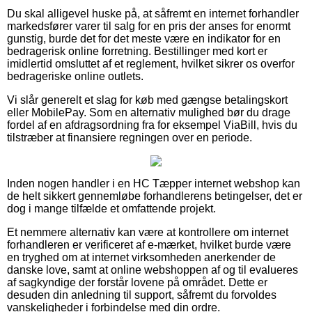
Du skal alligevel huske på, at såfremt en internet forhandler
markedsfører varer til salg for en pris der anses for enormt
gunstig, burde det for det meste være en indikator for en
bedragerisk online forretning. Bestillinger med kort er
imidlertid omsluttet af et reglement, hvilket sikrer os overfor
bedrageriske online outlets.
Vi slår generelt et slag for køb med gængse betalingskort
eller MobilePay. Som en alternativ mulighed bør du drage
fordel af en afdragsordning fra for eksempel ViaBill, hvis du
tilstræber at finansiere regningen over en periode.
Inden nogen handler i en HC Tæpper internet webshop kan
de helt sikkert gennemløbe forhandlerens betingelser, det er
dog i mange tilfælde et omfattende projekt.
Et nemmere alternativ kan være at kontrollere om internet
forhandleren er verificeret af e-mærket, hvilket burde være
en tryghed om at internet virksomheden anerkender de
danske love, samt at online webshoppen af og til evalueres
af sagkyndige der forstår lovene på området. Dette er
desuden din anledning til support, såfremt du forvoldes
vanskeligheder i forbindelse med din ordre.