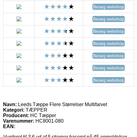
Besøg webshop
Besøg webshop
Besøg webshop
Besøg webshop
Besøg webshop
Besøg webshop
Besøg webshop
Navn:
Leeds Tæppe Flere Størrelser Multifarvet
Kategori:
TÆPPER
Producent:
HC Tæpper
Varenummer:
HC8001-080
EAN:
Vurderet til
3.6
ud af 5 stjerner baseret på
45
anmeldelser