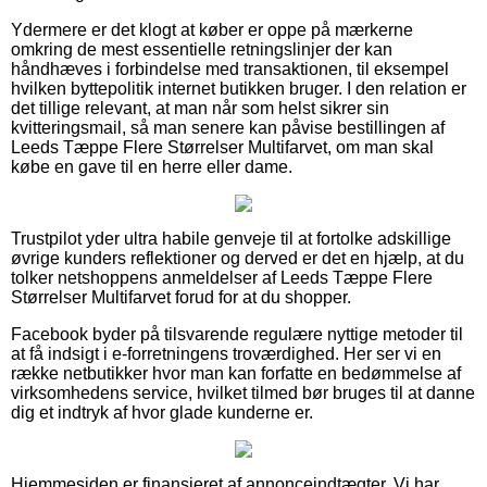
Ydermere er det klogt at køber er oppe på mærkerne
omkring de mest essentielle retningslinjer der kan
håndhæves i forbindelse med transaktionen, til eksempel
hvilken byttepolitik internet butikken bruger. I den relation er
det tillige relevant, at man når som helst sikrer sin
kvitteringsmail, så man senere kan påvise bestillingen af
Leeds Tæppe Flere Størrelser Multifarvet, om man skal
købe en gave til en herre eller dame.
Trustpilot yder ultra habile genveje til at fortolke adskillige
øvrige kunders reflektioner og derved er det en hjælp, at du
tolker netshoppens anmeldelser af Leeds Tæppe Flere
Størrelser Multifarvet forud for at du shopper.
Facebook byder på tilsvarende regulære nyttige metoder til
at få indsigt i e-forretningens troværdighed. Her ser vi en
række netbutikker hvor man kan forfatte en bedømmelse af
virksomhedens service, hvilket tilmed bør bruges til at danne
dig et indtryk af hvor glade kunderne er.
Hjemmesiden er finansieret af annonceindtægter. Vi har