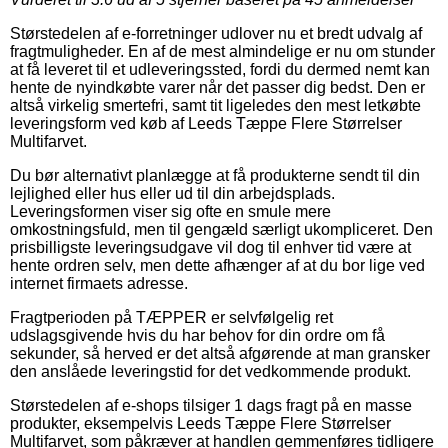
Størstedelen af e-forretninger udlover nu et bredt udvalg af
fragtmuligheder. En af de mest almindelige er nu om stunder
at få leveret til et udleveringssted, fordi du dermed nemt kan
hente de nyindkøbte varer når det passer dig bedst. Den er
altså virkelig smertefri, samt tit ligeledes den mest letkøbte
leveringsform ved køb af Leeds Tæppe Flere Størrelser
Multifarvet.
Du bør alternativt planlægge at få produkterne sendt til din
lejlighed eller hus eller ud til din arbejdsplads.
Leveringsformen viser sig ofte en smule mere
omkostningsfuld, men til gengæld særligt ukompliceret. Den
prisbilligste leveringsudgave vil dog til enhver tid være at
hente ordren selv, men dette afhænger af at du bor lige ved
internet firmaets adresse.
Fragtperioden på TÆPPER er selvfølgelig ret
udslagsgivende hvis du har behov for din ordre om få
sekunder, så herved er det altså afgørende at man gransker
den anslåede leveringstid for det vedkommende produkt.
Størstedelen af e-shops tilsiger 1 dags fragt på en masse
produkter, eksempelvis Leeds Tæppe Flere Størrelser
Multifarvet, som påkræver at handlen gemmenføres tidligere