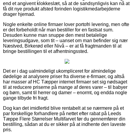
end et angivent klokkeslæt, så at de sandsynligvis kan nå at
få dit nye produkt afsted forinden logistikmedarbejderne
drager hjemad.
Nogle enkelte online firmaer lover portofri levering, men ofte
er det forbeholdt når man bestiller for en fastsat sum.
Desuden kunne man snuppe den mest betalelige
leveringsudgave, som tit – uanset om man befinder sig nær
Næstved, Birkerød eller Nivå – er at få fragtmanden til at
bringe bestillingen til et afhentningssted.
Det er i dag ualmindeligt ukompliceret for almindelige
dødelige at analysere priser fra diverse e-firmaer, og altså
har masser af HC Tæpper internet firmaer set sig nødsaget
til at reducere priserne på mange af deres varer – til babyer
og børn, samt til herrer og damer – enormt, og endda nogle
gange tilbyde fri fragt.
Dog kan det imidlertid blive rentabelt at se nærmere på et
par forskellige forhandlere på nettet efter rabat på Leeds
Tæppe Flere Størrelser Multifarvet før du gennemfører din
bestilling, sådan at du er sikker på at indhente den laveste
pris.