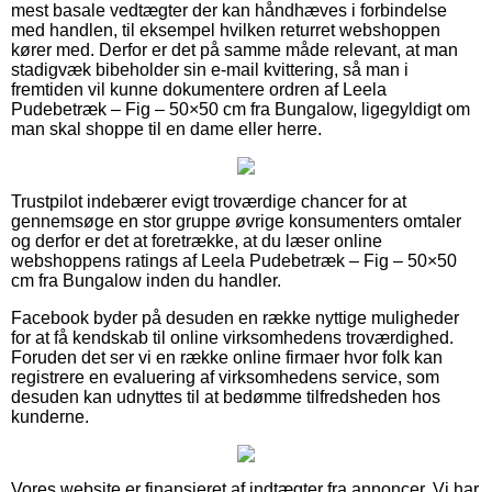
mest basale vedtægter der kan håndhæves i forbindelse
med handlen, til eksempel hvilken returret webshoppen
kører med. Derfor er det på samme måde relevant, at man
stadigvæk bibeholder sin e-mail kvittering, så man i
fremtiden vil kunne dokumentere ordren af Leela
Pudebetræk – Fig – 50×50 cm fra Bungalow, ligegyldigt om
man skal shoppe til en dame eller herre.
Trustpilot indebærer evigt troværdige chancer for at
gennemsøge en stor gruppe øvrige konsumenters omtaler
og derfor er det at foretrække, at du læser online
webshoppens ratings af Leela Pudebetræk – Fig – 50×50
cm fra Bungalow inden du handler.
Facebook byder på desuden en række nyttige muligheder
for at få kendskab til online virksomhedens troværdighed.
Foruden det ser vi en række online firmaer hvor folk kan
registrere en evaluering af virksomhedens service, som
desuden kan udnyttes til at bedømme tilfredsheden hos
kunderne.
Vores website er finansieret af indtægter fra annoncer. Vi har