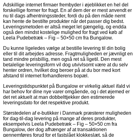
Adskillige internet firmaer frembyder i øjeblikket en hel del
forskellige former for fragt. En af dem der er mest anvendt er
nu til dags afhentningssteder, fordi du på den måde nemt
kan hente de bestilte produkter når det passer dig bedst.
Leveringsmetoden er altså meget let gængelig, og endda
også den mindst kostelige mulighed for fragt ved køb af
Leela Pudebetræk – Fig – 50×50 cm fra Bungalow.
Du kunne ligeledes vælge at bestille levering til din bolig
eller til dit arbejdes adresse. Fragtmuligheden er jævnligt en
tand mindre prisbillig, men også ret så ligetil. Den mest
betalelige leveringsform vil dog utvivlsomt være at du selv
henter ordren, hvilket dog beroer på at du bor med kort
afstand til internet forhandlerens bopæl.
Leveringstidspunktet på Bungalow er virkelig aktuel ifald vi
har behov for dine nye varer omgående, og i det øjemed er
det ret aktuelt at man dobbelttjekker den estimerede
leveringsdato for det respektive produkt.
Størstedelen af e-butikker i Danmark præsterer muligheden
for dag-til-dag levering på mange af deres produkter,
eksempelvis Leela Pudebetræk – Fig – 50×50 cm fra
Bungalow, der dog afhænger af at transaktionen
gennemføres forud for et fastslået klokkeslæt, så de