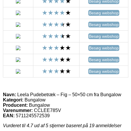
Besøg webshop
Besøg webshop
Besøg webshop
Besøg webshop
Besøg webshop
Besøg webshop
Besøg webshop
Navn:
Leela Pudebetræk – Fig – 50×50 cm fra Bungalow
Kategori:
Bungalow
Producent:
Bungalow
Varenummer:
CCLEE785V
EAN:
5711245572539
Vurderet til
4.7
ud af 5 stjerner baseret på
19
anmeldelser