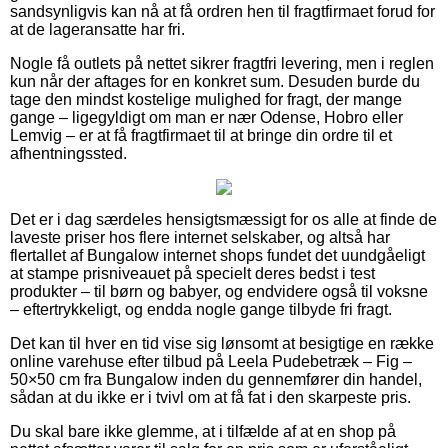
sandsynligvis kan nå at få ordren hen til fragtfirmaet forud for
at de lageransatte har fri.
Nogle få outlets på nettet sikrer fragtfri levering, men i reglen
kun når der aftages for en konkret sum. Desuden burde du
tage den mindst kostelige mulighed for fragt, der mange
gange – ligegyldigt om man er nær Odense, Hobro eller
Lemvig – er at få fragtfirmaet til at bringe din ordre til et
afhentningssted.
Det er i dag særdeles hensigtsmæssigt for os alle at finde de
laveste priser hos flere internet selskaber, og altså har
flertallet af Bungalow internet shops fundet det uundgåeligt
at stampe prisniveauet på specielt deres bedst i test
produkter – til børn og babyer, og endvidere også til voksne
– eftertrykkeligt, og endda nogle gange tilbyde fri fragt.
Det kan til hver en tid vise sig lønsomt at besigtige en række
online varehuse efter tilbud på Leela Pudebetræk – Fig –
50×50 cm fra Bungalow inden du gennemfører din handel,
sådan at du ikke er i tvivl om at få fat i den skarpeste pris.
Du skal bare ikke glemme, at i tilfælde af at en shop på