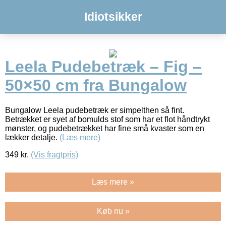
Idiotsikker
Leela Pudebetræk – Fig –
50×50 cm fra Bungalow
Bungalow Leela pudebetræk er simpelthen så fint.
Betrækket er syet af bomulds stof som har et flot håndtrykt
mønster, og pudebetrækket har fine små kvaster som en
lækker detalje.
(Læs mere)
349
kr.
(Vis fragtpris)
Læs mere »
Køb nu »