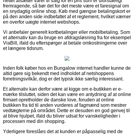
nettet afsætter varer til salg for en pris som er uforståeligt
fremragende, så bør det for det meste være et faresignal om
en snydagtig online shop. Køb med gængse betalingskort er
på den anden side indbefattet af et reglement, hvilket værner
en overfor uægte internet webshops.
Vi anbefaler generelt kortbetalinger eller mobilbetaling. Som
et alternativ kan du bruge en afdragsløsning fra for eksempel
ViaBill, ifald du efterspørger at betale omkostningerne over
et længere tidsrum.
Inden folk køber hos en Bungalow internet handler kunne de
altid gøre sig bekendt med indholdet af netshoppens
forretningsvilkår, dog er det typisk ikke særlig interessant.
Et alternativ kan derfor være at kigge om e-butikken er e-
mærke tilsluttet, siden det kan være en antydning af at online
firmaet opretholder de danske love, foruden at online
butikken fra tid til anden vurderes af fagmænd som mestrer
vedtægterne på området. Dette er desuden en god genvej til
at blive hjulpet, ifald du bliver udsat for vanskeligheder i
processen med din shopping.
Yderligere foreslåes det at kunden er påpasselig med de