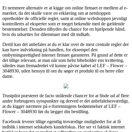
Et nemmere alternativ er at kigge om online firmaet er medlem af e-
mærket, da det skulle være en erklæring om at netshoppen
opretholder de officielle regler, samt at online webshoppen jævnligt
kontrolleres af eksperter som er meget bekendte med de gældende
bestemmelser. Desuden tilbydes du chance for en hjælpende hånd,
hvis du udsættes for dilemmaer med dit indkøb.
Dertil kan det anbefales at du er klar over de mest centrale regler der
kan have indvirkning på handlen, for eksempel den
ombytningsrettighed internet firmaet garanterer. På grund af dette er
det tillige relevant, at man når som helst bibeholder ens kvittering,
således man fremadrettet vil kunne påvise købet af LEF – Flower –
3048930, uden hensyn til om du søger et produkt til en herre eller
dame.
Trustpilot præsterer de facto strålende chancer for at finde ud af flere
andre forbrugeres synspunkter og derved er det anbefalelsesværdigt,
at du kigger nærmere på e-forretningens bedømmelser af LEF –
Flower – 3048930 før du lægger din bestilling.
Facebook leverer tillige egentlig troværdige muligheder for at få
indblik i internet selskabets kundefokus. Her ser vi faktisk internet