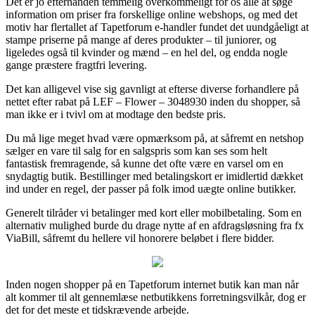
Det er jo efterhånden temmelig overkommeligt for os alle at søge
information om priser fra forskellige online webshops, og med det
motiv har flertallet af Tapetforum e-handler fundet det uundgåeligt at
stampe priserne på mange af deres produkter – til juniorer, og
ligeledes også til kvinder og mænd – en hel del, og endda nogle
gange præstere fragtfri levering.
Det kan alligevel vise sig gavnligt at efterse diverse forhandlere på
nettet efter rabat på LEF – Flower – 3048930 inden du shopper, så
man ikke er i tvivl om at modtage den bedste pris.
Du må lige meget hvad være opmærksom på, at såfremt en netshop
sælger en vare til salg for en salgspris som kan ses som helt
fantastisk fremragende, så kunne det ofte være en varsel om en
snydagtig butik. Bestillinger med betalingskort er imidlertid dækket
ind under en regel, der passer på folk imod uægte online butikker.
Generelt tilråder vi betalinger med kort eller mobilbetaling. Som en
alternativ mulighed burde du drage nytte af en afdragsløsning fra fx
ViaBill, såfremt du hellere vil honorere beløbet i flere bidder.
Inden nogen shopper på en Tapetforum internet butik kan man når
alt kommer til alt gennemlæse netbutikkens forretningsvilkår, dog er
det for det meste et tidskrævende arbejde.