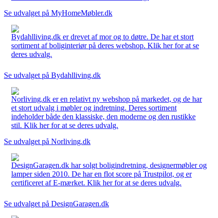
Se udvalget på MyHomeMøbler.dk
Bydahlliving.dk er drevet af mor og to døtre. De har et stort
sortiment af boliginteriør på deres webshop. Klik her for at se
deres udvalg.
Se udvalget på Bydahlliving.dk
Norliving.dk er en relativt ny webshop på markedet, og de har
et stort udvalg i møbler og indretning. Deres sortiment
indeholder både den klassiske, den moderne og den rustikke
stil. Klik her for at se deres udvalg.
Se udvalget på Norliving.dk
DesignGaragen.dk har solgt boligindretning, designermøbler og
lamper siden 2010. De har en flot score på Trustpilot, og er
certificeret af E-mærket. Klik her for at se deres udvalg.
Se udvalget på DesignGaragen.dk