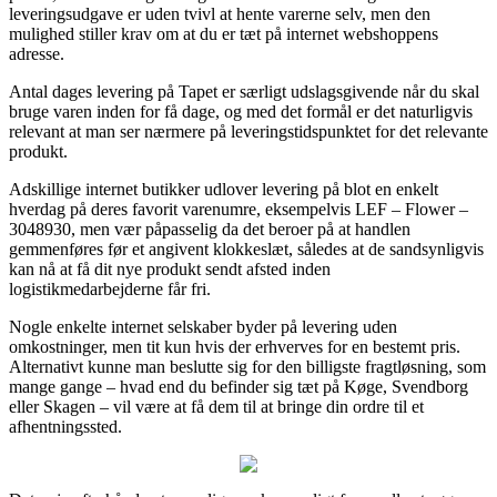
leveringsudgave er uden tvivl at hente varerne selv, men den
mulighed stiller krav om at du er tæt på internet webshoppens
adresse.
Antal dages levering på Tapet er særligt udslagsgivende når du skal
bruge varen inden for få dage, og med det formål er det naturligvis
relevant at man ser nærmere på leveringstidspunktet for det relevante
produkt.
Adskillige internet butikker udlover levering på blot en enkelt
hverdag på deres favorit varenumre, eksempelvis LEF – Flower –
3048930, men vær påpasselig da det beroer på at handlen
gemmenføres før et angivent klokkeslæt, således at de sandsynligvis
kan nå at få dit nye produkt sendt afsted inden
logistikmedarbejderne får fri.
Nogle enkelte internet selskaber byder på levering uden
omkostninger, men tit kun hvis der erhverves for en bestemt pris.
Alternativt kunne man beslutte sig for den billigste fragtløsning, som
mange gange – hvad end du befinder sig tæt på Køge, Svendborg
eller Skagen – vil være at få dem til at bringe din ordre til et
afhentningssted.