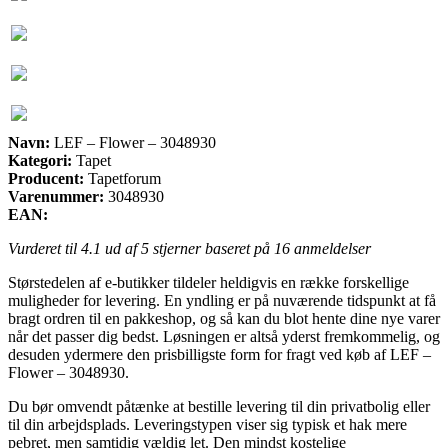
Navn:
LEF – Flower – 3048930
Kategori:
Tapet
Producent:
Tapetforum
Varenummer:
3048930
EAN:
Vurderet til
4.1
ud af 5 stjerner baseret på
16
anmeldelser
Størstedelen af e-butikker tildeler heldigvis en række forskellige
muligheder for levering. En yndling er på nuværende tidspunkt at få
bragt ordren til en pakkeshop, og så kan du blot hente dine nye varer
når det passer dig bedst. Løsningen er altså yderst fremkommelig, og
desuden ydermere den prisbilligste form for fragt ved køb af LEF –
Flower – 3048930.
Du bør omvendt påtænke at bestille levering til din privatbolig eller
til din arbejdsplads. Leveringstypen viser sig typisk et hak mere
pebret, men samtidig vældig let. Den mindst kostelige