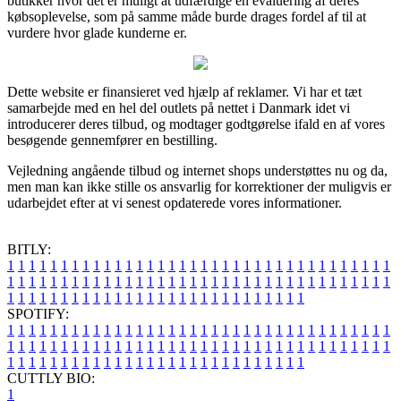
butikker hvor det er muligt at udfærdige en evaluering af deres
købsoplevelse, som på samme måde burde drages fordel af til at
vurdere hvor glade kunderne er.
Dette website er finansieret ved hjælp af reklamer. Vi har et tæt
samarbejde med en hel del outlets på nettet i Danmark idet vi
introducerer deres tilbud, og modtager godtgørelse ifald en af vores
besøgende gennemfører en bestilling.
Vejledning angående tilbud og internet shops understøttes nu og da,
men man kan ikke stille os ansvarlig for korrektioner der muligvis er
udarbejdet efter at vi senest opdaterede vores informationer.
BITLY:
1
1
1
1
1
1
1
1
1
1
1
1
1
1
1
1
1
1
1
1
1
1
1
1
1
1
1
1
1
1
1
1
1
1
1
1
1
1
1
1
1
1
1
1
1
1
1
1
1
1
1
1
1
1
1
1
1
1
1
1
1
1
1
1
1
1
1
1
1
1
1
1
1
1
1
1
1
1
1
1
1
1
1
1
1
1
1
1
1
1
1
1
1
1
1
1
1
1
1
1
SPOTIFY:
1
1
1
1
1
1
1
1
1
1
1
1
1
1
1
1
1
1
1
1
1
1
1
1
1
1
1
1
1
1
1
1
1
1
1
1
1
1
1
1
1
1
1
1
1
1
1
1
1
1
1
1
1
1
1
1
1
1
1
1
1
1
1
1
1
1
1
1
1
1
1
1
1
1
1
1
1
1
1
1
1
1
1
1
1
1
1
1
1
1
1
1
1
1
1
1
1
1
1
1
CUTTLY BIO:
1