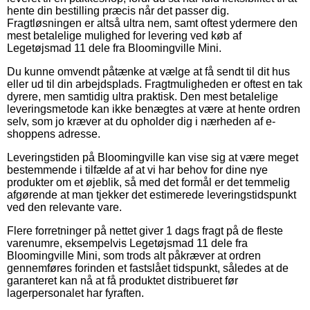
hente din bestilling præcis når det passer dig.
Fragtløsningen er altså ultra nem, samt oftest ydermere den
mest betalelige mulighed for levering ved køb af
Legetøjsmad 11 dele fra Bloomingville Mini.
Du kunne omvendt påtænke at vælge at få sendt til dit hus
eller ud til din arbejdsplads. Fragtmuligheden er oftest en tak
dyrere, men samtidig ultra praktisk. Den mest betalelige
leveringsmetode kan ikke benægtes at være at hente ordren
selv, som jo kræver at du opholder dig i nærheden af e-
shoppens adresse.
Leveringstiden på Bloomingville kan vise sig at være meget
bestemmende i tilfælde af at vi har behov for dine nye
produkter om et øjeblik, så med det formål er det temmelig
afgørende at man tjekker det estimerede leveringstidspunkt
ved den relevante vare.
Flere forretninger på nettet giver 1 dags fragt på de fleste
varenumre, eksempelvis Legetøjsmad 11 dele fra
Bloomingville Mini, som trods alt påkræver at ordren
gennemføres forinden et fastslået tidspunkt, således at de
garanteret kan nå at få produktet distribueret før
lagerpersonalet har fyraften.