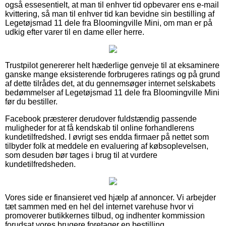
også essesentielt, at man til enhver tid opbevarer ens e-mail
kvittering, så man til enhver tid kan bevidne sin bestilling af
Legetøjsmad 11 dele fra Bloomingville Mini, om man er på
udkig efter varer til en dame eller herre.
Trustpilot genererer helt hæderlige genveje til at eksaminere
ganske mange eksisterende forbrugeres ratings og på grund
af dette tilrådes det, at du gennemsøger internet selskabets
bedømmelser af Legetøjsmad 11 dele fra Bloomingville Mini
før du bestiller.
Facebook præsterer derudover fuldstændig passende
muligheder for at få kendskab til online forhandlerens
kundetilfredshed. I øvrigt ses endda firmaer på nettet som
tilbyder folk at meddele en evaluering af købsoplevelsen,
som desuden bør tages i brug til at vurdere
kundetilfredsheden.
Vores side er finansieret ved hjælp af annoncer. Vi arbejder
tæt sammen med en hel del internet varehuse hvor vi
promoverer butikkernes tilbud, og indhenter kommission
forudsat vores brugere foretager en bestilling.