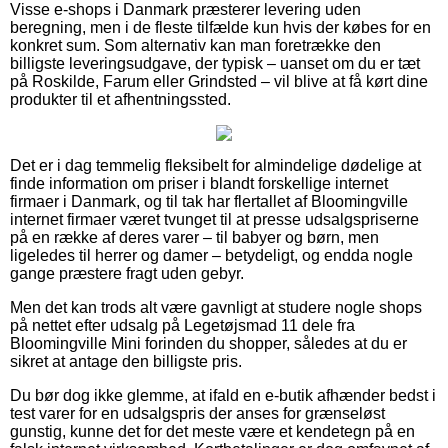
Visse e-shops i Danmark præsterer levering uden
beregning, men i de fleste tilfælde kun hvis der købes for en
konkret sum. Som alternativ kan man foretrække den
billigste leveringsudgave, der typisk – uanset om du er tæt
på Roskilde, Farum eller Grindsted – vil blive at få kørt dine
produkter til et afhentningssted.
Det er i dag temmelig fleksibelt for almindelige dødelige at
finde information om priser i blandt forskellige internet
firmaer i Danmark, og til tak har flertallet af Bloomingville
internet firmaer været tvunget til at presse udsalgspriserne
på en række af deres varer – til babyer og børn, men
ligeledes til herrer og damer – betydeligt, og endda nogle
gange præstere fragt uden gebyr.
Men det kan trods alt være gavnligt at studere nogle shops
på nettet efter udsalg på Legetøjsmad 11 dele fra
Bloomingville Mini forinden du shopper, således at du er
sikret at antage den billigste pris.
Du bør dog ikke glemme, at ifald en e-butik afhænder bedst i
test varer for en udsalgspris der anses for grænseløst
gunstig, kunne det for det meste være et kendetegn på en