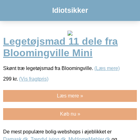
Idiotsikker
Legetøjsmad 11 dele fra
Bloomingville Mini
Skønt træ legetøjsmad fra Bloomingville.
(Læs mere)
299
kr.
(Vis fragtpris)
Læs mere »
Køb nu »
De mest populære bolig-webshops i øjeblikket er
Damask.dk
,
TrendyLiving.dk
,
MyHomeMøbler.dk
og