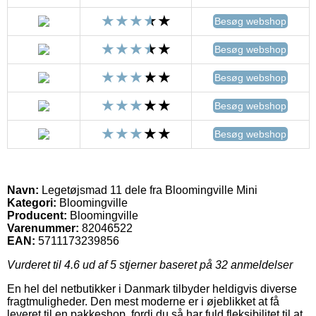
Besøg webshop
Besøg webshop
Besøg webshop
Besøg webshop
Besøg webshop
Navn:
Legetøjsmad 11 dele fra Bloomingville Mini
Kategori:
Bloomingville
Producent:
Bloomingville
Varenummer:
82046522
EAN:
5711173239856
Vurderet til
4.6
ud af 5 stjerner baseret på
32
anmeldelser
En hel del netbutikker i Danmark tilbyder heldigvis diverse
fragtmuligheder. Den mest moderne er i øjeblikket at få
leveret til en pakkeshop, fordi du så har fuld fleksibilitet til at