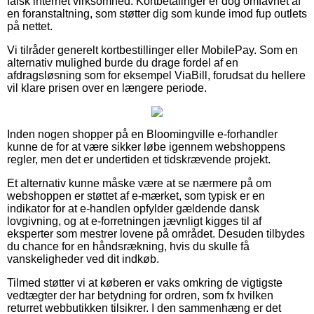
falsk internet virksomhed. Kortbetalinger er dog omfavnet af
en foranstaltning, som støtter dig som kunde imod fup outlets
på nettet.
Vi tilråder generelt kortbestillinger eller MobilePay. Som en
alternativ mulighed burde du drage fordel af en
afdragsløsning som for eksempel ViaBill, forudsat du hellere
vil klare prisen over en længere periode.
Inden nogen shopper på en Bloomingville e-forhandler
kunne de for at være sikker løbe igennem webshoppens
regler, men det er undertiden et tidskrævende projekt.
Et alternativ kunne måske være at se nærmere på om
webshoppen er støttet af e-mærket, som typisk er en
indikator for at e-handlen opfylder gældende dansk
lovgivning, og at e-forretningen jævnligt kigges til af
eksperter som mestrer lovene på området. Desuden tilbydes
du chance for en håndsrækning, hvis du skulle få
vanskeligheder ved dit indkøb.
Tilmed støtter vi at køberen er vaks omkring de vigtigste
vedtægter der har betydning for ordren, som fx hvilken
returret webbutikken tilsikrer. I den sammenhæng er det