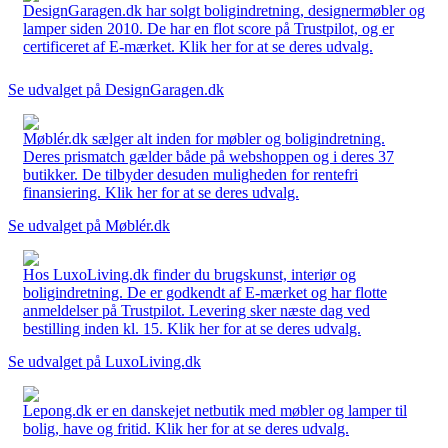
DesignGaragen.dk har solgt boligindretning, designermøbler og
lamper siden 2010. De har en flot score på Trustpilot, og er
certificeret af E-mærket. Klik her for at se deres udvalg.
Se udvalget på DesignGaragen.dk
Møblér.dk sælger alt inden for møbler og boligindretning.
Deres prismatch gælder både på webshoppen og i deres 37
butikker. De tilbyder desuden muligheden for rentefri
finansiering. Klik her for at se deres udvalg.
Se udvalget på Møblér.dk
Hos LuxoLiving.dk finder du brugskunst, interiør og
boligindretning. De er godkendt af E-mærket og har flotte
anmeldelser på Trustpilot. Levering sker næste dag ved
bestilling inden kl. 15. Klik her for at se deres udvalg.
Se udvalget på LuxoLiving.dk
Lepong.dk er en danskejet netbutik med møbler og lamper til
bolig, have og fritid. Klik her for at se deres udvalg.