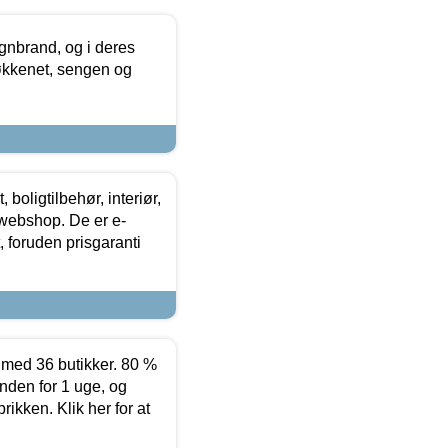
nbrand, og i deres
køkkenet, sengen og
boligtilbehør, interiør,
 webshop. De er e-
 foruden prisgaranti
ed 36 butikker. 80 %
nden for 1 uge, og
ikken. Klik her for at