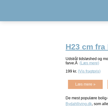
H23 cm fra 
Udstrål tidsløshed og mod
farve.Â
(Læs mere)
199
kr.
(Vis fragtpris)
Læs mere »
De mest populære bolig-
Bydahlliving.dk
, som alle