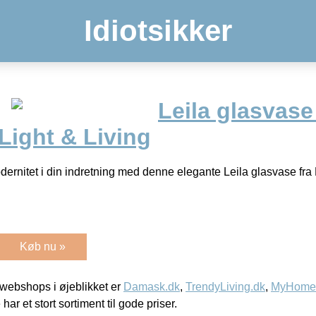
Idiotsikker
Leila glasvase
Light & Living
ernitet i din indretning med denne elegante Leila glasvase fra L
Køb nu »
webshops i øjeblikket er
Damask.dk
,
TrendyLiving.dk
,
MyHomeM
 har et stort sortiment til gode priser.