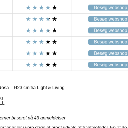
Besøg webshop
Besøg webshop
Besøg webshop
Besøg webshop
Besøg webshop
Besøg webshop
Rosa – H23 cm fra Light & Living
ng
LL
jerner baseret på
43
anmeldelser
rmaer giver i vore dage et bredt udvalg af fragtmetoder. En af 