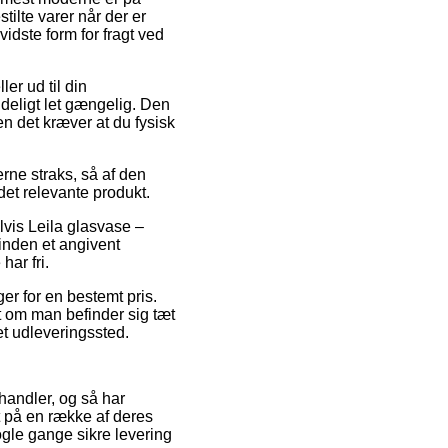
tilte varer når der er
idste form for fragt ved
er ud til din
eligt let gængelig. Den
en det kræver at du fysisk
erne straks, så af den
et relevante produkt.
lvis Leila glasvase –
 inden et angivent
har fri.
ger for en bestemt pris.
t om man befinder sig tæt
 et udleveringssted.
handler, og så har
et på en række af deres
ogle gange sikre levering