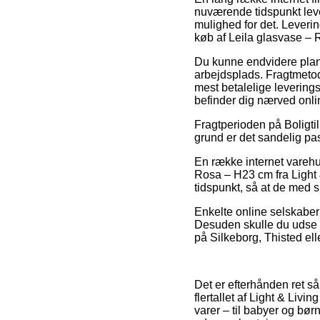
nuværende tidspunkt leveri
mulighed for det. Leverin
køb af Leila glasvase – 
Du kunne endvidere planlæ
arbejdsplads. Fragtmeto
mest betalelige leverings
befinder dig nærved on
Fragtperioden på Boligtil
grund er det sandelig pa
En række internet varehu
Rosa – H23 cm fra Light &
tidspunkt, så at de med s
Enkelte online selskaber g
Desuden skulle du udse d
på Silkeborg, Thisted elle
Det er efterhånden ret s
flertallet af Light & Liv
varer – til babyer og bø