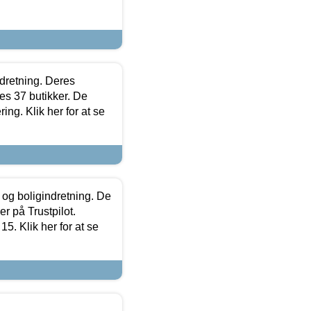
ndretning. Deres
s 37 butikker. De
ing. Klik her for at se
 og boligindretning. De
r på Trustpilot.
5. Klik her for at se