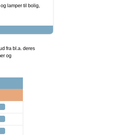
g lamper til bolig,
 fra bl.a. deres
mer og