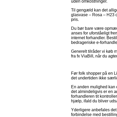
uden omkostninger.
Til gengæld kan det allig
glasvase – Rosa – H23 cm
pris.
Du bør bare være opmærks
anses for uforståeligt f
internet forhandler. Besti
bedrageriske e-forhandle
Generelt tilråder vi køb 
fra fx ViaBill, når du agt
Før folk shopper på en L
det undertiden ikke særli
En anden mulighed kan de
det almindeligvis er en a
forhandleren tit kontroll
hjælp, ifald du bliver uds
Yderligere anbefales det
forbindelse med bestillin