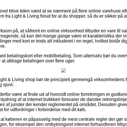
evel blive tiden værd at se nærmere på flere online varehuse eft
 fra Light & Living forud for at du shopper, så du er sikker på 
om på, at såfremt en online virksomhed tilbyder en vare til sal
remragende, så kan det mange gange være et karakteristika der v
llinger med kort er trods alt inkluderet i en regel, hvilket bistår 
re.
med betalingskort eller mobilbetaling. Som alternativ bør du ove
er at afdrage betalingen over flere uger.
ight & Living shop bør de principielt gennemgå virksomhedens fo
g sjovt.
rfor være at finde ud af hvorvidt online forretningen er godken
ntydning af at internet butikken forsvarer de danske retningslinje
eres af jurister der kender reglementet på området. Desuden giver d
at for udfordringer i forbindelse med dit køb.
 at køberen er påpasselig med de mest centrale regler der gør 
gen, for eksempel den ombytningsret internet forhandleren tilbyd