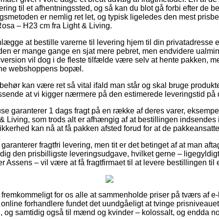
ng til et afhentningssted, og så kan du blot gå forbi efter de bes
gsmetoden er nemlig ret let, og typisk ligeledes den mest prisbev
Rosa – H23 cm fra Light & Living.
gge at bestille varerne til levering hjem til din privatadresse ell
den er mange gange en sjat mere pebret, men endvidere ualmind
version vil dog i de fleste tilfælde være selv at hente pakken, m
line webshoppens bopæl.
behør kan være ret så vital ifald man står og skal bruge produkt
ssende at vi kigger nærmere på den estimerede leveringstid på d
se garanterer 1 dags fragt på en række af deres varer, eksempe
 Living, som trods alt er afhængig af at bestillingen indsendes
ikkerhed kan nå at få pakken afsted forud for at de pakkeansatte 
aranterer fragtfri levering, men tit er det betinget af at man afta
ig den prisbilligste leveringsudgave, hvilket gerne – ligegyldig
r Assens – vil være at få fragtfirmaet til at levere bestillingen til
å fremkommeligt for os alle at sammenholde priser på tværs af e-
ing online forhandlere fundet det uundgåeligt at tvinge prisniveau
rn, og samtidig også til mænd og kvinder – kolossalt, og endda n