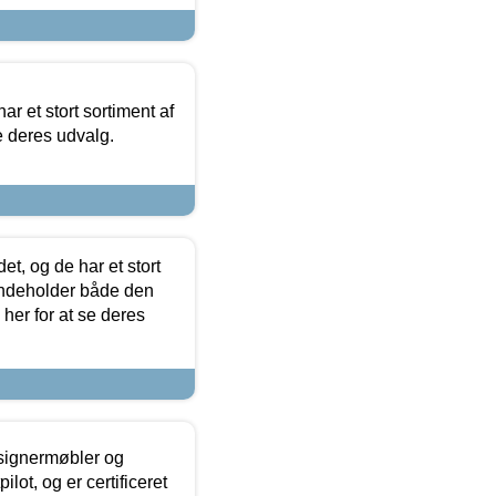
ar et stort sortiment af
e deres udvalg.
t, og de har et stort
 indeholder både den
 her for at se deres
esignermøbler og
lot, og er certificeret