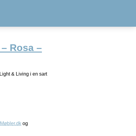
 – Rosa –
ight & Living i en sart
øbler.dk
og