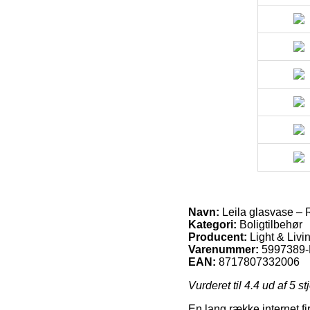
Navn:
Leila glasvase – 
Kategori:
Boligtilbehør
Producent:
Light & Livi
Varenummer:
5997389-
EAN:
8717807332006
Vurderet til
4.4
ud af 5 st
En lang række internet fi