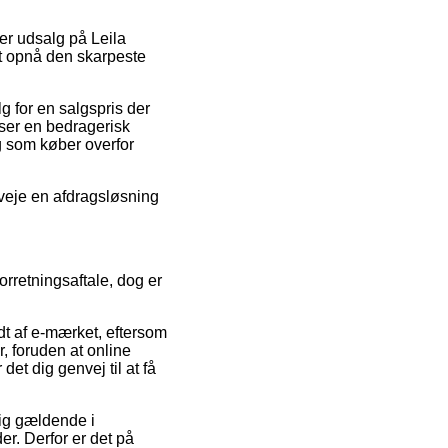
er udsalg på Leila
at opnå den skarpeste
g for en salgspris der
iser en bedragerisk
dig som køber overfor
rveje en afdragsløsning
rretningsaftale, dog er
dt af e-mærket, eftersom
r, foruden at online
et dig genvej til at få
sig gældende i
er. Derfor er det på