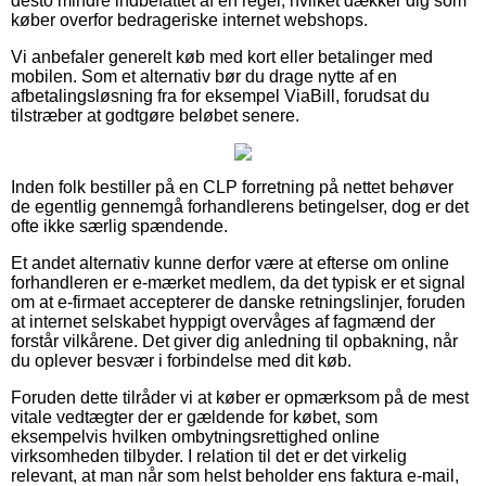
desto mindre indbefattet af en regel, hvilket dækker dig som
køber overfor bedrageriske internet webshops.
Vi anbefaler generelt køb med kort eller betalinger med
mobilen. Som et alternativ bør du drage nytte af en
afbetalingsløsning fra for eksempel ViaBill, forudsat du
tilstræber at godtgøre beløbet senere.
Inden folk bestiller på en CLP forretning på nettet behøver
de egentlig gennemgå forhandlerens betingelser, dog er det
ofte ikke særlig spændende.
Et andet alternativ kunne derfor være at efterse om online
forhandleren er e-mærket medlem, da det typisk er et signal
om at e-firmaet accepterer de danske retningslinjer, foruden
at internet selskabet hyppigt overvåges af fagmænd der
forstår vilkårene. Det giver dig anledning til opbakning, når
du oplever besvær i forbindelse med dit køb.
Foruden dette tilråder vi at køber er opmærksom på de mest
vitale vedtægter der er gældende for købet, som
eksempelvis hvilken ombytningsrettighed online
virksomheden tilbyder. I relation til det er det virkelig
relevant, at man når som helst beholder ens faktura e-mail,