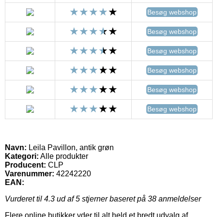
Besøg webshop
Besøg webshop
Besøg webshop
Besøg webshop
Besøg webshop
Besøg webshop
Navn:
Leila Pavillon, antik grøn
Kategori:
Alle produkter
Producent:
CLP
Varenummer:
42242220
EAN:
Vurderet til
4.3
ud af 5 stjerner baseret på
38
anmeldelser
Flere online butikker yder til alt held et bredt udvalg af