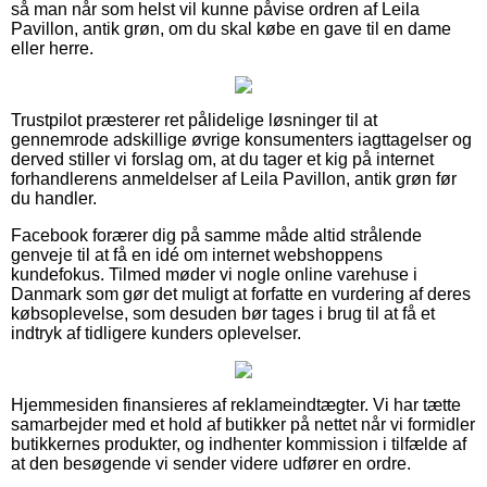
så man når som helst vil kunne påvise ordren af Leila
Pavillon, antik grøn, om du skal købe en gave til en dame
eller herre.
Trustpilot præsterer ret pålidelige løsninger til at
gennemrode adskillige øvrige konsumenters iagttagelser og
derved stiller vi forslag om, at du tager et kig på internet
forhandlerens anmeldelser af Leila Pavillon, antik grøn før
du handler.
Facebook forærer dig på samme måde altid strålende
genveje til at få en idé om internet webshoppens
kundefokus. Tilmed møder vi nogle online varehuse i
Danmark som gør det muligt at forfatte en vurdering af deres
købsoplevelse, som desuden bør tages i brug til at få et
indtryk af tidligere kunders oplevelser.
Hjemmesiden finansieres af reklameindtægter. Vi har tætte
samarbejder med et hold af butikker på nettet når vi formidler
butikkernes produkter, og indhenter kommission i tilfælde af
at den besøgende vi sender videre udfører en ordre.