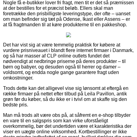
Nogle få e-butikker lover fri fragt, men tit er det så præmissen
at der bestilles for et præcist beløb. Ellers skal man
foretrække den prisbilligste leveringstype, der ofte – uanset
om man befinder sig tæt på Odense, Ikast eller Assens – er
at få fragtmanden til at køre produkterne til en pakkeshop.
Det har vist sig at være temmelig praktisk for købere at
vurdere prisniveauet i blandt flere internet firmaer i Danmark,
og så har masser af CLP online outlets fundet det
nødvendigt at nedbringe priserne på deres produkter – til
børn og babyer, og desuden også til herrer og damer –
voldsomt, og endda nogle gange garantere fragt uden
omkostninger.
Trods dette kan det alligevel vise sig lønsomt at eftergå en
række firmaer på nettet efter tilbud på Leila Pavillon, antik
grøn før du køber, så du ikke er i tvivl om at skaffe sig den
bedste pris.
Man må trods alt være obs på, at såfremt en e-shop tilbyder
en vare til en salgspris som kan virke uforståeligt
overkommelig, bør det undertiden være et karakteristika der
viser en uægte online virksomhed. Kortbestillinger er ikke