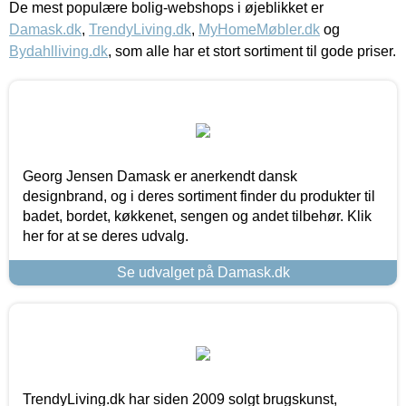
De mest populære bolig-webshops i øjeblikket er
Damask.dk
,
TrendyLiving.dk
,
MyHomeMøbler.dk
og
Bydahlliving.dk
, som alle har et stort sortiment til gode priser.
Georg Jensen Damask er anerkendt dansk
designbrand, og i deres sortiment finder du produkter til
badet, bordet, køkkenet, sengen og andet tilbehør. Klik
her for at se deres udvalg.
Se udvalget på Damask.dk
TrendyLiving.dk har siden 2009 solgt brugskunst,