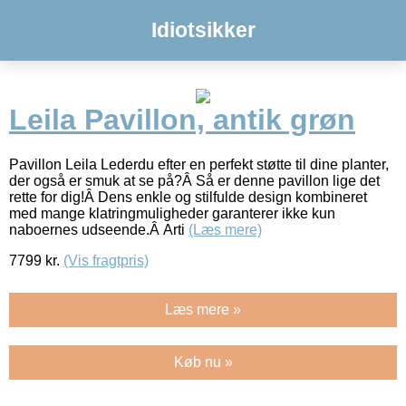
Idiotsikker
Leila Pavillon, antik grøn
Pavillon Leila Lederdu efter en perfekt støtte til dine planter,
der også er smuk at se på?Â Så er denne pavillon lige det
rette for dig!Â Dens enkle og stilfulde design kombineret
med mange klatringmuligheder garanterer ikke kun
naboernes udseende.Â Arti
(Læs mere)
7799
kr.
(Vis fragtpris)
Læs mere »
Køb nu »