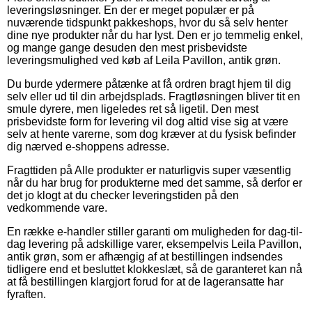
leveringsløsninger. En der er meget populær er på
nuværende tidspunkt pakkeshops, hvor du så selv henter
dine nye produkter når du har lyst. Den er jo temmelig enkel,
og mange gange desuden den mest prisbevidste
leveringsmulighed ved køb af Leila Pavillon, antik grøn.
Du burde ydermere påtænke at få ordren bragt hjem til dig
selv eller ud til din arbejdsplads. Fragtløsningen bliver tit en
smule dyrere, men ligeledes ret så ligetil. Den mest
prisbevidste form for levering vil dog altid vise sig at være
selv at hente varerne, som dog kræver at du fysisk befinder
dig nærved e-shoppens adresse.
Fragttiden på Alle produkter er naturligvis super væsentlig
når du har brug for produkterne med det samme, så derfor er
det jo klogt at du checker leveringstiden på den
vedkommende vare.
En række e-handler stiller garanti om muligheden for dag-til-
dag levering på adskillige varer, eksempelvis Leila Pavillon,
antik grøn, som er afhængig af at bestillingen indsendes
tidligere end et besluttet klokkeslæt, så de garanteret kan nå
at få bestillingen klargjort forud for at de lageransatte har
fyraften.