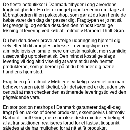
De fleste netbutikker i Danmark tilbyder i dag alverdens
fragtmuligheder. En der er meget populær er nu om dage at
få bragt ordren til en pakkeshop, som gør at du kan hente de
købte varer den dag der passer dig. Fragttypen er jo ret så
let gængelig, og endda desuden den mindst kostelige
løsning til levering ved køb af Leitmotiv Barbord Thrill Grøn.
Du bør derudover prøve at vælge udbringning hjem til dig
selv eller til dit arbejdes adresse. Leveringstypen er
almindeligvis en smule mere omkostningsfuld, men samtidig
usædvanlig uproblematisk. Den mindst kostelige slags
levering vil dog altid vise sig at være at du selv henter
produkterne, som jo beroer på at du befinder dig nær e-
handlens hjemsted.
Fragttiden på Leitmotiv Møbler er virkelig essentiel om man
behøver varen øjeblikkeligt, så i det øjemed er det uden tvivl
centralt at man checker den estimerede leveringstid ved den
pågældende vare.
En stor portion netshops i Danmark garanterer dag-til-dag
fragt på en række af deres produkter, eksempelvis Leitmotiv
Barbord Thrill Grøn, men som ikke desto mindre er betinget
af at transaktionen realiseres forud for et fastsat tidspunkt,
således at de har mulighed for at nå at få produktet