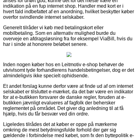
anses for uhørt god, kunne det for det meste være en
indikation på en fup internet shop. Handler med kort er i
hvert fald indbefattet af en anordning, hvilket beskytter køber
overfor svindlende internet selskaber.
Generelt tilråder vi køb med betalingskort eller
mobilbetaling. Som en alternativ mulighed burde du
overveje en afdragsløsning fra for eksempel ViaBill, hvis du
har i sinde at honorere beløbet senere.
Inden nogen køber hos en Leitmotiv e-shop behøver de
utvivlsomt tyde forhandlerens handelsbetingelser, dog er det
almindeligvis ikke specielt ophidsende.
Et andet forslag kunne derfor være at finde ud af om internet
selskabet er tilsluttet e-mærket, da det bør være en indikator
for at e-butikken forsvarer de danske regler, foruden at e-
butikken jævnligt evalueres af fagfolk der behersker
reglementet på området. Det giver dig anledning til at få
hjælp, hvis du får besvær ved din ordre.
Ligeledes tilrådes det at køber er oppe på mærkerne
omkring de mest betydningsfulde forhold der gør sig
gældende i forbindelse med købet, som fx den byttepolitik e-