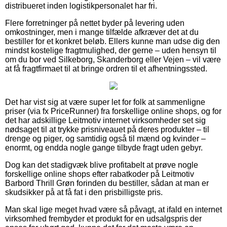
distribueret inden logistikpersonalet har fri.
Flere forretninger på nettet byder på levering uden
omkostninger, men i mange tilfælde afkræver det at du
bestiller for et konkret beløb. Ellers kunne man udse dig den
mindst kostelige fragtmulighed, der gerne – uden hensyn til
om du bor ved Silkeborg, Skanderborg eller Vejen – vil være
at få fragtfirmaet til at bringe ordren til et afhentningssted.
Det har vist sig at være super let for folk at sammenligne
priser (via fx PriceRunner) fra forskellige online shops, og for
det har adskillige Leitmotiv internet virksomheder set sig
nødsaget til at trykke prisniveauet på deres produkter – til
drenge og piger, og samtidig også til mænd og kvinder –
enormt, og endda nogle gange tilbyde fragt uden gebyr.
Dog kan det stadigvæk blive profitabelt at prøve nogle
forskellige online shops efter rabatkoder på Leitmotiv
Barbord Thrill Grøn forinden du bestiller, sådan at man er
skudsikker på at få fat i den prisbilligste pris.
Man skal lige meget hvad være så påvagt, at ifald en internet
virksomhed frembyder et produkt for en udsalgspris der