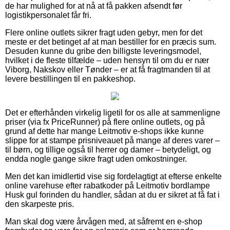
de har mulighed for at nå at få pakken afsendt før
logistikpersonalet får fri.
Flere online outlets sikrer fragt uden gebyr, men for det
meste er det betinget af at man bestiller for en præcis sum.
Desuden kunne du gribe den billigste leveringsmodel,
hvilket i de fleste tilfælde – uden hensyn til om du er nær
Viborg, Nakskov eller Tønder – er at få fragtmanden til at
levere bestillingen til en pakkeshop.
Det er efterhånden virkelig ligetil for os alle at sammenligne
priser (via fx PriceRunner) på flere online outlets, og på
grund af dette har mange Leitmotiv e-shops ikke kunne
slippe for at stampe prisniveauet på mange af deres varer –
til børn, og tillige også til herrer og damer – betydeligt, og
endda nogle gange sikre fragt uden omkostninger.
Men det kan imidlertid vise sig fordelagtigt at efterse enkelte
online varehuse efter rabatkoder på Leitmotiv bordlampe
Husk gul forinden du handler, sådan at du er sikret at få fat i
den skarpeste pris.
Man skal dog være årvågen med, at såfremt en e-shop