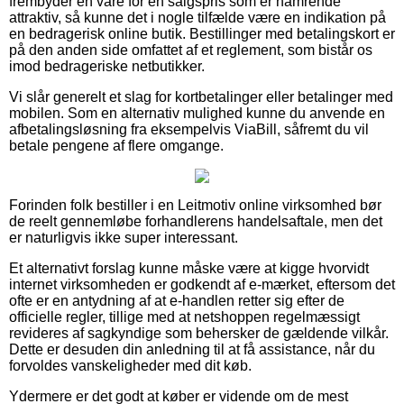
frembyder en vare for en salgspris som er hamrende
attraktiv, så kunne det i nogle tilfælde være en indikation på
en bedragerisk online butik. Bestillinger med betalingskort er
på den anden side omfattet af et reglement, som bistår os
imod bedrageriske netbutikker.
Vi slår generelt et slag for kortbetalinger eller betalinger med
mobilen. Som en alternativ mulighed kunne du anvende en
afbetalingsløsning fra eksempelvis ViaBill, såfremt du vil
betale pengene af flere omgange.
Forinden folk bestiller i en Leitmotiv online virksomhed bør
de reelt gennemløbe forhandlerens handelsaftale, men det
er naturligvis ikke super interessant.
Et alternativt forslag kunne måske være at kigge hvorvidt
internet virksomheden er godkendt af e-mærket, eftersom det
ofte er en antydning af at e-handlen retter sig efter de
officielle regler, tillige med at netshoppen regelmæssigt
revideres af sagkyndige som behersker de gældende vilkår.
Dette er desuden din anledning til at få assistance, når du
forvoldes vanskeligheder med dit køb.
Ydermere er det godt at køber er vidende om de mest