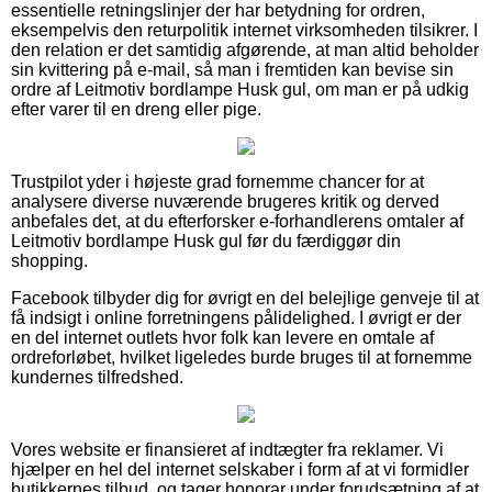
essentielle retningslinjer der har betydning for ordren,
eksempelvis den returpolitik internet virksomheden tilsikrer. I
den relation er det samtidig afgørende, at man altid beholder
sin kvittering på e-mail, så man i fremtiden kan bevise sin
ordre af Leitmotiv bordlampe Husk gul, om man er på udkig
efter varer til en dreng eller pige.
Trustpilot yder i højeste grad fornemme chancer for at
analysere diverse nuværende brugeres kritik og derved
anbefales det, at du efterforsker e-forhandlerens omtaler af
Leitmotiv bordlampe Husk gul før du færdiggør din
shopping.
Facebook tilbyder dig for øvrigt en del belejlige genveje til at
få indsigt i online forretningens pålidelighed. I øvrigt er der
en del internet outlets hvor folk kan levere en omtale af
ordreforløbet, hvilket ligeledes burde bruges til at fornemme
kundernes tilfredshed.
Vores website er finansieret af indtægter fra reklamer. Vi
hjælper en hel del internet selskaber i form af at vi formidler
butikkernes tilbud, og tager honorar under forudsætning af at