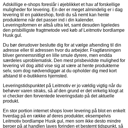
Adskillige e-shops foreslår i øjeblikket et hav af forskellige
muligheder for levering. En der er meget almindelig er i dag
levering til en pakkeshop, fordi du så nemt kan hente
produkterne når det passer ind i din kalender.
Leveringsformen er altså ultra let, samt desuden ligeledes
den prisbilligste fragtmetode ved køb af Leitmotiv bordlampe
Husk gul.
Du bør derudover beslutte dig for at vælge afsending til din
adresse eller til adressen hvor du arbejder. Fragtløsningen
bliver gennemsnitligt en lille smule dyrere, men endda
særdeles uproblematisk. Den mest prisbevidste mulighed for
levering vil dog altid vise sig at være at hente produkterne
selv, som dog nødvendiggør at du opholder dig med kort
afstand til e-butikkens hjemsted.
Leveringstidspunktet på Leitmotiv er jo vældig vigtig når du
behøver varen straks, så af den grund er det virkelig klogt at
vi checker den forventede leveringsdato på det aktuelle
produkt.
En stor portion internet shops lover levering på blot en enkelt
hverdag på en række af deres produkter, eksempelvis
Leitmotiv bordlampe Husk gul, men som ikke desto mindre
beroer på at handlen laves forinden et bestemt tidspunkt, så