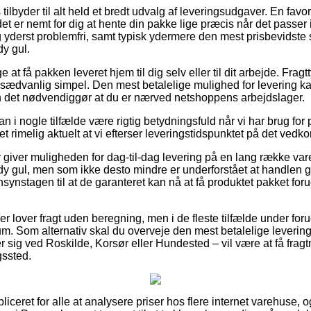
 tilbyder til alt held et bredt udvalg af leveringsudgaver. En favo
 er nemt for dig at hente din pakke lige præcis når det passer i
 yderst problemfri, samt typisk ydermere den mest prisbevidste 
y gul.
 at få pakken leveret hjem til dig selv eller til dit arbejde. Frag
sædvanlig simpel. Den mest betalelige mulighed for levering k
n det nødvendiggør at du er nærved netshoppens arbejdslager.
an i nogle tilfælde være rigtig betydningsfuld når vi har brug for
t rimelig aktuelt at vi efterser leveringstidspunktet på det ve
r giver muligheden for dag-til-dag levering på en lang række v
dy gul, men som ikke desto mindre er underforstået at handlen
synstagen til at de garanteret kan nå at få produktet pakket foru
ber lover fragt uden beregning, men i de fleste tilfælde under for
um. Som alternativ skal du overveje den mest betalelige leverin
r sig ved Roskilde, Korsør eller Hundested – vil være at få fragt
gssted.
iceret for alle at analysere priser hos flere internet varehuse, 