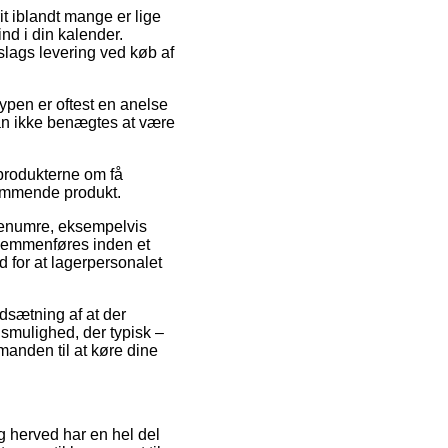
rit iblandt mange er lige
nd i din kalender.
slags levering ved køb af
ttypen er oftest en anelse
an ikke benægtes at være
 produkterne om få
dkommende produkt.
arenumre, eksempelvis
 gemmenføres inden et
d for at lagerpersonalet
udsætning af at der
gsmulighed, der typisk –
manden til at køre dine
og herved har en hel del