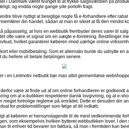
ber i Danmark været tvunget til at trykke salgsværdien på produkte
eligt, og endda nogle gange yde portofri fragt.
ndre blive nyttigt at besigtige nogle få e-forhandlere efter raba
nemfører din handel, sådan at man er sikret at få den mindst kos
 påpasselig, at hvis en webbutik frembyder deres varer til salg 
 det ofte være et signal om en uægte e-forretning. Bestillinger me
t lovbud, hvilket garanterer køberen imod uærlige online virksomh
kort eller mobilbetaling. Som et alternativ burde du udnytte en a
 du hellere vil betale betalingen senere.
er i en Leitmotiv netbutik bør man altid gennemlæse webshoppen
erfor være at finde ud af om online forhandleren er godkendt a
kring om at e-butikken respekterer dansk lovgivning, og at e-s
 er meget fortrolige reglerne på området. Dette er desuden din anl
udsat for problemstillinger som følge af dit indkøb.
ftigt at køberen er hensynstagende til de mest vedkommende forho
ngen, som eksempelvis hvilken bytteret webbutikken lover. I d
n til enhver tid bevarer sin faktura, så man i fremtiden kan bev