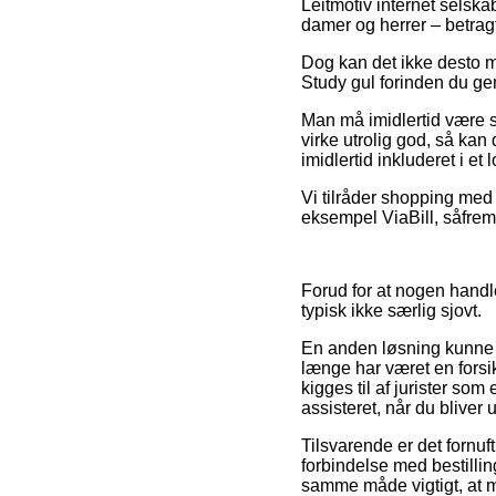
Leitmotiv internet selska
damer og herrer – betragt
Dog kan det ikke desto mi
Study gul forinden du gen
Man må imidlertid være så
virke utrolig god, så kan
imidlertid inkluderet i e
Vi tilråder shopping med 
eksempel ViaBill, såfremt
Forud for at nogen handl
typisk ikke særlig sjovt.
En anden løsning kunne d
længe har været en forsi
kigges til af jurister som
assisteret, når du bliver 
Tilsvarende er det fornu
forbindelse med bestilli
samme måde vigtigt, at ma