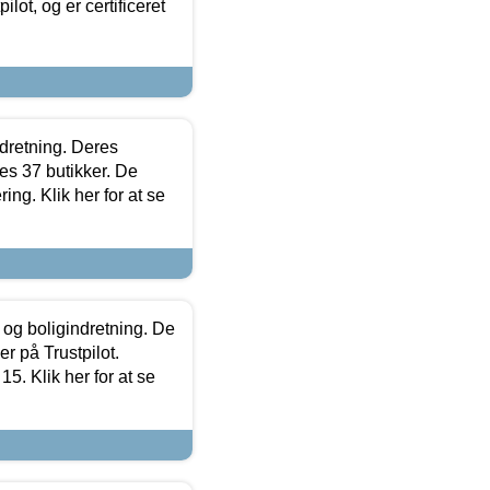
lot, og er certificeret
ndretning. Deres
s 37 butikker. De
ing. Klik her for at se
 og boligindretning. De
r på Trustpilot.
5. Klik her for at se