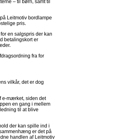
rne – til børn, samt til
t på Leitmotiv bordlampe
telige pris.
for en salgspris der kan
d betalingskort er
eder.
fdragsordning fra for
s vilkår, det er dog
f e-mærket, siden det
hoppen en gang i mellem
edning til at blive
ld der kan spille ind i
en sammenhæng er det på
idne handlen af Leitmotiv