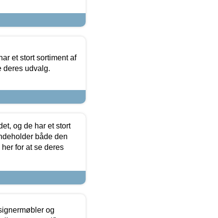
ar et stort sortiment af
e deres udvalg.
t, og de har et stort
 indeholder både den
 her for at se deres
esignermøbler og