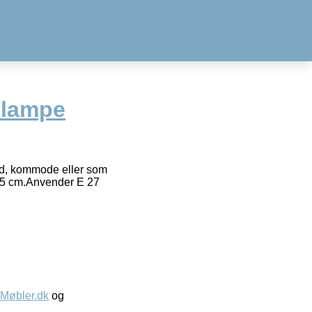
dlampe
ord, kommode eller som
1,5 cm.Anvender E 27
øbler.dk
og