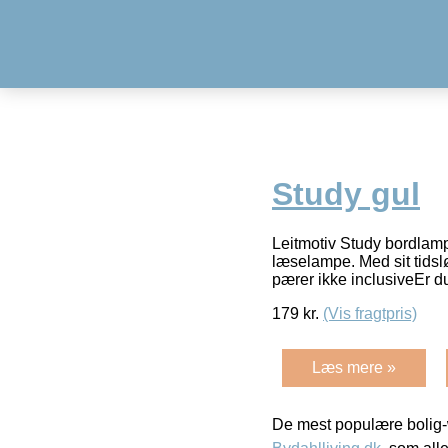
Study gul
Leitmotiv Study bordlamp
læselampe. Med sit tids
pærer ikke inclusiveEr 
179
kr.
(Vis fragtpris)
Læs mere »
De mest populære bolig-