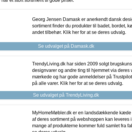
 har et stort sortiment til gode priser.
Georg Jensen Damask er anerkendt dansk desig
sortiment finder du produkter til badet, bordet, 
andet tilbehør. Klik her for at se deres udvalg.
Se udvalget på Damask.dk
TrendyLiving.dk har siden 2009 solgt brugskunst, 
designvarer og andre ting til hjemmet via deres
mærkede og har gode anmeldelser på Trustpilot,
på alle varer. Klik her for at se deres udvalg.
Se udvalget på TrendyLiving.dk
MyHomeMøbler.dk er en landsdækkende kæde m
af deres sortiment på webshoppen kan leveres i
mange af produkterne kommer fuld samlet fra fabr