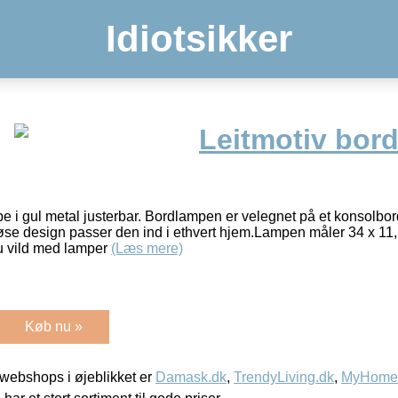
Idiotsikker
Leitmotiv bor
e i gul metal justerbar. Bordlampen er velegnet på et konsolb
løse design passer den ind i ethvert hjem.Lampen måler 34 x 1
du vild med lamper
(Læs mere)
Køb nu »
webshops i øjeblikket er
Damask.dk
,
TrendyLiving.dk
,
MyHomeM