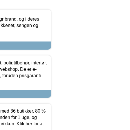
nbrand, og i deres
køkkenet, sengen og
boligtilbehør, interiør,
 webshop. De er e-
 foruden prisgaranti
ed 36 butikker. 80 %
nden for 1 uge, og
ikken. Klik her for at