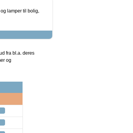
g lamper til bolig,
 fra bl.a. deres
mer og