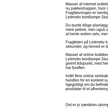
Masser af internet outlets
nu pakkeshoppen, hvor det
Fragtløsningen er nemlig
Leitmotiv bordlampe Stud
Du burde tillige planlægge
mere pebret, men også u
at hente ordren selv, me
Fragttiden på Leitmotiv k
sekunder, og herved er de
Masser af online butikke
Leitmotiv bordlampe Stu
givent tidspunkt, med hen
har fyraften.
Indtil flere online selska
handles for en konkret s
ligegyldigt om du befinde
produkter til et afhentnin
Det er jo særdeles ukompl