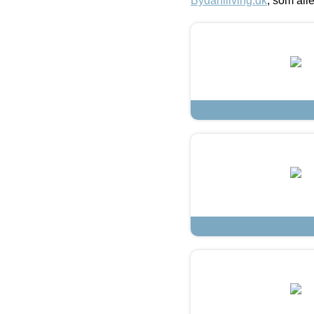
Bydahlliving.dk
, som alle