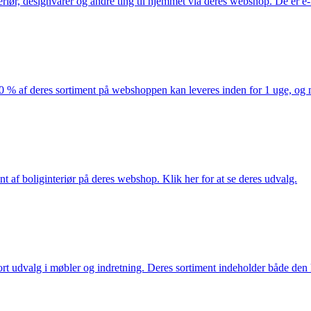
eriør, designvarer og andre ting til hjemmet via deres webshop. De er 
af deres sortiment på webshoppen kan leveres inden for 1 uge, og ma
nt af boliginteriør på deres webshop. Klik her for at se deres udvalg.
rt udvalg i møbler og indretning. Deres sortiment indeholder både den k