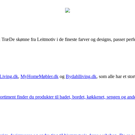
De skønne fra Leitmotiv i de fineste farver og designs, passer perfekt
Living.dk
,
MyHomeMøbler.dk
og
Bydahlliving.dk
, som alle har et stor
iment finder du produkter til badet, bordet, køkkenet, sengen og andet 