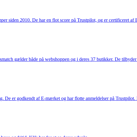
 siden 2010. De har en flot score på Trustpilot, og er certificeret af 
smatch gælder både på webshoppen og i deres 37 butikker. De tilbyder d
. De er godkendt af E-mærket og har flotte anmeldelser på Trustpilot. L