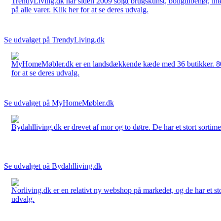
TrendyLiving.dk har siden 2009 solgt brugskunst, boligtilbehør, int
på alle varer. Klik her for at se deres udvalg.
Se udvalget på TrendyLiving.dk
MyHomeMøbler.dk er en landsdækkende kæde med 36 butikker. 80 % 
for at se deres udvalg.
Se udvalget på MyHomeMøbler.dk
Bydahlliving.dk er drevet af mor og to døtre. De har et stort sortime
Se udvalget på Bydahlliving.dk
Norliving.dk er en relativt ny webshop på markedet, og de har et sto
udvalg.