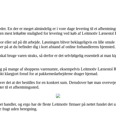
eder. En der er meget almindelig er i vore dage levering til et afhentnin
den mest letkøbte mulighed for levering ved køb af Leitmotiv Lænestol 
or eller ud på dit arbejde. Løsningen bliver beklageligvis en lille smu
er på at du befinder dig i kort afstand af online forhandlerens hjemsted.
skal bruge varen straks, så derfor er det selvfølgelig essentielt at man 
rdag på mange af shoppens varenumre, eksempelvis Leitmotiv Lænestol Roy
ukt klargjort forud for at pakkemedarbejderne drager hjemad.
ver det at der bestilles for en konkret sum. Derudover bør man overveje
er til et afhentningssted.
net handler, og ergo har de fleste Leitmotiv firmaer på nettet fundet det 
e fragt uden beregning.