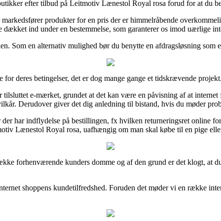
utikker efter tilbud på Leitmotiv Lænestol Royal rosa forud for at du bes
 markedsfører produkter for en pris der er himmelråbende overkommeli
 dækket ind under en bestemmelse, som garanterer os imod uærlige inte
en. Som en alternativ mulighed bør du benytte en afdragsløsning som e
je for deres betingelser, det er dog mange gange et tidskrævende projekt
sluttet e-mærket, grundet at det kan være en påvisning af at internet 
lkår. Derudover giver det dig anledning til bistand, hvis du møder prob
 der har indflydelse på bestillingen, fx hvilken returneringsret online fo
eitmotiv Lænestol Royal rosa, uafhængig om man skal købe til en pige elle
en række forhenværende kunders domme og af den grund er det klogt, a
internet shoppens kundetilfredshed. Foruden det møder vi en række intern