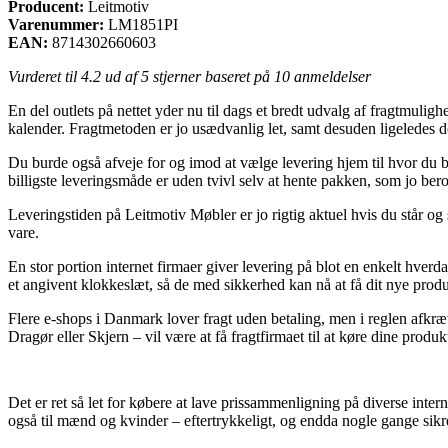
Producent:
Leitmotiv
Varenummer:
LM1851PI
EAN:
8714302660603
Vurderet til
4.2
ud af 5 stjerner baseret på
10
anmeldelser
En del outlets på nettet yder nu til dags et bredt udvalg af fragtmuligh
kalender. Fragtmetoden er jo usædvanlig let, samt desuden ligeledes 
Du burde også afveje for og imod at vælge levering hjem til hvor du b
billigste leveringsmåde er uden tvivl selv at hente pakken, som jo bero
Leveringstiden på Leitmotiv Møbler er jo rigtig aktuel hvis du står og 
vare.
En stor portion internet firmaer giver levering på blot en enkelt hve
et angivent klokkeslæt, så de med sikkerhed kan nå at få dit nye prod
Flere e-shops i Danmark lover fragt uden betaling, men i reglen afkræ
Dragør eller Skjern – vil være at få fragtfirmaet til at køre dine produkt
Det er ret så let for købere at lave prissammenligning på diverse inter
også til mænd og kvinder – eftertrykkeligt, og endda nogle gange sikr