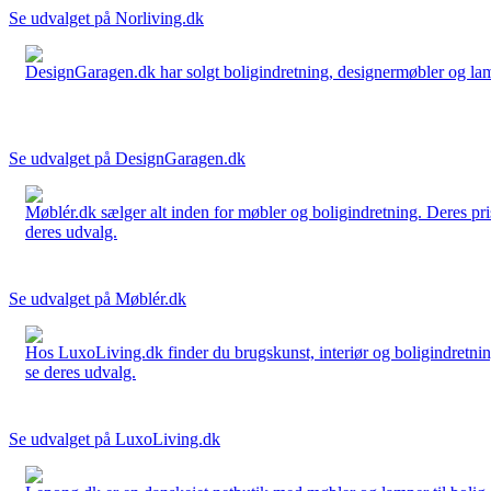
Se udvalget på Norliving.dk
DesignGaragen.dk har solgt boligindretning, designermøbler og lamper
Se udvalget på DesignGaragen.dk
Møblér.dk sælger alt inden for møbler og boligindretning. Deres pri
deres udvalg.
Se udvalget på Møblér.dk
Hos LuxoLiving.dk finder du brugskunst, interiør og boligindretning
se deres udvalg.
Se udvalget på LuxoLiving.dk