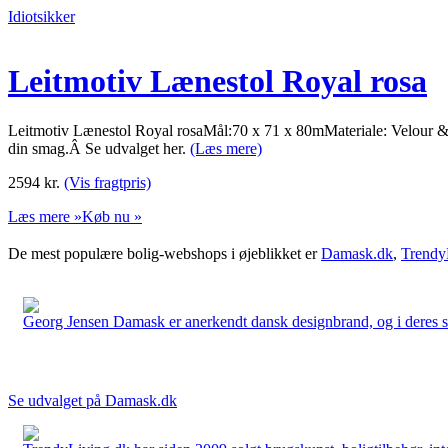
Idiotsikker
Leitmotiv Lænestol Royal rosa
Leitmotiv Lænestol Royal rosaMål:70 x 71 x 80mMateriale: Velour & Træ
din smag.Â Se udvalget her.
(Læs mere)
2594
kr.
(Vis fragtpris)
Læs mere »
Køb nu »
De mest populære bolig-webshops i øjeblikket er
Damask.dk
,
Trendy
Georg Jensen Damask er anerkendt dansk designbrand, og i deres sort
Se udvalget på Damask.dk