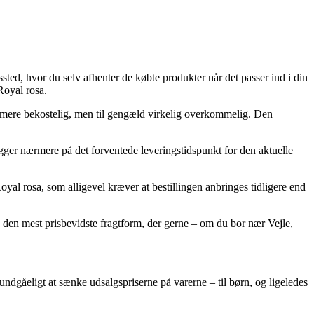
gssted, hvor du selv afhenter de købte produkter når det passer ind i din
Royal rosa.
le mere bekostelig, men til gengæld virkelig overkommelig. Den
kigger nærmere på det forventede leveringstidspunkt for den aktuelle
al rosa, som alligevel kræver at bestillingen anbringes tidligere end
 den mest prisbevidste fragtform, der gerne – om du bor nær Vejle,
uundgåeligt at sænke udsalgspriserne på varerne – til børn, og ligeledes