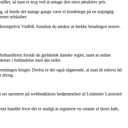
tiller, så man er tryg ved at antage den mest attraktive pris.
g, så burde det mange gange være et kendetegn på en uoprigtig
rnet selskaber.
ksempelvis ViaBill, forudsat du ønsker at dække betalingen senere.
.
forhandleren forstår de gældende danske regler, samt at online
lemer i forbindelse med din ordre.
rretningen bruger. Derfor er det også afgørende, at man til enhver tid
r dreng.
t du ser nærmere på webbutikkens bedømmelser af Leitmotiv Lænestol
et handler hvor det er muligt at registrere en omtale af deres køb,