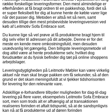
række forskellige leveringsformer. Den mest almindelige er
efterhånden at få bragt ordren til en pakkeshop, fordi det så
er super fleksibelt for dig at kunne hente de købte varer lige
når det passer dig. Metoden er altså ret så nem, samt
desuden tillige den mest prisbevidste leveringsversion ved
køb af Leitmotiv Sofa Embrace sort.
Du kunne lige så vel prøve at få produkterne bragt hjem til
dig selv eller til adressen på dit arbejde. Denne er for det
meste en kende mere omkostningsfuld, men desuden
usædvanlig let gængelig. Den billigste leveringsmetode vil
dog altid være at hente produkterne selv, hvilket dog
forudsætter at du fysisk befinder dig tæt på online shoppens
arbejdslager.
Leveringsdygtigheden på Leitmotiv Møbler kan være virkelig
aktuel når man skal bruge pakken om få sekunder, så af den
grund er det skam meningsfuldt at vi tjekker tidshorisonten
for levering for den relevante vare.
Adskillige e-forhandlere tilbyder muligheden for dag-til-dag
levering på flere varer, eksempelvis Leitmotiv Sofa Embrace
sort, men som trods alt er afhængig af at transaktionen
realiseres forinden et aftalt tidspunkt, så at de sandsynligvis
kan nå at få produkterne ud af døren forinden