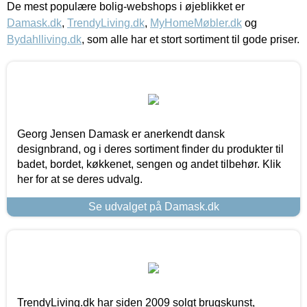
De mest populære bolig-webshops i øjeblikket er
Damask.dk
,
TrendyLiving.dk
,
MyHomeMøbler.dk
og
Bydahlliving.dk
, som alle har et stort sortiment til gode priser.
Georg Jensen Damask er anerkendt dansk
designbrand, og i deres sortiment finder du produkter til
badet, bordet, køkkenet, sengen og andet tilbehør. Klik
her for at se deres udvalg.
Se udvalget på Damask.dk
TrendyLiving.dk har siden 2009 solgt brugskunst,