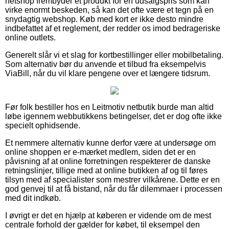
netshop frembyder et produkt for en udsalgspris som kan
virke enormt beskeden, så kan det ofte være et tegn på en
snydagtig webshop. Køb med kort er ikke desto mindre
indbefattet af et reglement, der redder os imod bedrageriske
online outlets.
Generelt slår vi et slag for kortbestillinger eller mobilbetaling.
Som alternativ bør du anvende et tilbud fra eksempelvis
ViaBill, når du vil klare pengene over et længere tidsrum.
Før folk bestiller hos en Leitmotiv netbutik burde man altid
løbe igennem webbutikkens betingelser, det er dog ofte ikke
specielt ophidsende.
Et nemmere alternativ kunne derfor være at undersøge om
online shoppen er e-mærket medlem, siden det er en
påvisning af at online forretningen respekterer de danske
retningslinjer, tillige med at online butikken af og til føres
tilsyn med af specialister som mestrer vilkårene. Dette er en
god genvej til at få bistand, når du får dilemmaer i processen
med dit indkøb.
I øvrigt er det en hjælp at køberen er vidende om de mest
centrale forhold der gælder for købet, til eksempel den