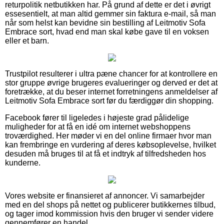
returpolitik netbutikken har. På grund af dette er det i øvrigt
essesentielt, at man altid gemmer sin faktura e-mail, så man
når som helst kan bevidne sin bestilling af Leitmotiv Sofa
Embrace sort, hvad end man skal købe gave til en voksen
eller et barn.
Trustpilot resulterer i ultra pæne chancer for at kontrollere en
stor gruppe øvrige brugeres evalueringer og derved er det at
foretrække, at du beser internet forretningens anmeldelser af
Leitmotiv Sofa Embrace sort før du færdiggør din shopping.
Facebook fører til ligeledes i højeste grad pålidelige
muligheder for at få en idé om internet webshoppens
troværdighed. Her møder vi en del online firmaer hvor man
kan frembringe en vurdering af deres købsoplevelse, hvilket
desuden må bruges til at få et indtryk af tilfredsheden hos
kunderne.
Vores website er finansieret af annoncer. Vi samarbejder
med en del shops på nettet og publicerer butikkernes tilbud,
og tager imod kommission hvis den bruger vi sender videre
gennemfører en handel.