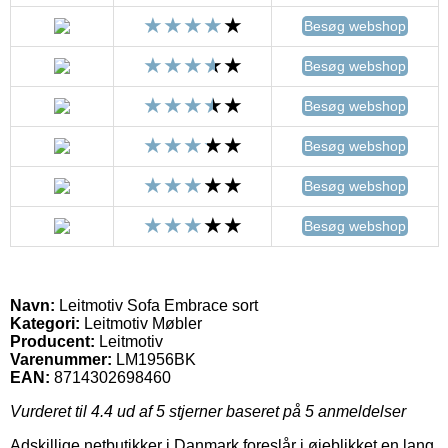
Besøg webshop
Besøg webshop
Besøg webshop
Besøg webshop
Besøg webshop
Besøg webshop
Navn:
Leitmotiv Sofa Embrace sort
Kategori:
Leitmotiv Møbler
Producent:
Leitmotiv
Varenummer:
LM1956BK
EAN:
8714302698460
Vurderet til
4.4
ud af 5 stjerner baseret på
5
anmeldelser
Adskillige netbutikker i Danmark foreslår i øjeblikket en lang