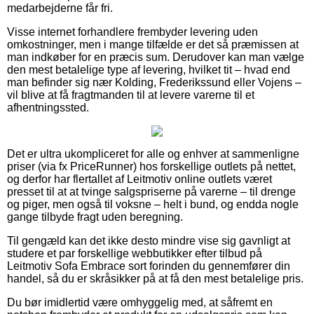
medarbejderne får fri.
Visse internet forhandlere frembyder levering uden
omkostninger, men i mange tilfælde er det så præmissen at
man indkøber for en præcis sum. Derudover kan man vælge
den mest betalelige type af levering, hvilket tit – hvad end
man befinder sig nær Kolding, Frederikssund eller Vojens –
vil blive at få fragtmanden til at levere varerne til et
afhentningssted.
Det er ultra ukompliceret for alle og enhver at sammenligne
priser (via fx PriceRunner) hos forskellige outlets på nettet,
og derfor har flertallet af Leitmotiv online outlets været
presset til at at tvinge salgspriserne på varerne – til drenge
og piger, men også til voksne – helt i bund, og endda nogle
gange tilbyde fragt uden beregning.
Til gengæld kan det ikke desto mindre vise sig gavnligt at
studere et par forskellige webbutikker efter tilbud på
Leitmotiv Sofa Embrace sort forinden du gennemfører din
handel, så du er skråsikker på at få den mest betalelige pris.
Du bør imidlertid være omhyggelig med, at såfremt en