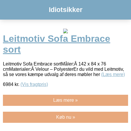
Idiotsikker
Leitmotiv Sofa Embrace
sort
Leitmotiv Sofa Embrace sortMåler:Â 142 x 84 x 76
cmMaterialer:Â Velour – PolyesterEr du vild med Leitmotiv,
så se vores kæmpe udvalg af deres møbler her
(Læs mere)
6984
kr.
(Vis fragtpris)
Læs mere »
Køb nu »