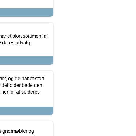
ar et stort sortiment af
e deres udvalg.
t, og de har et stort
 indeholder både den
 her for at se deres
esignermøbler og