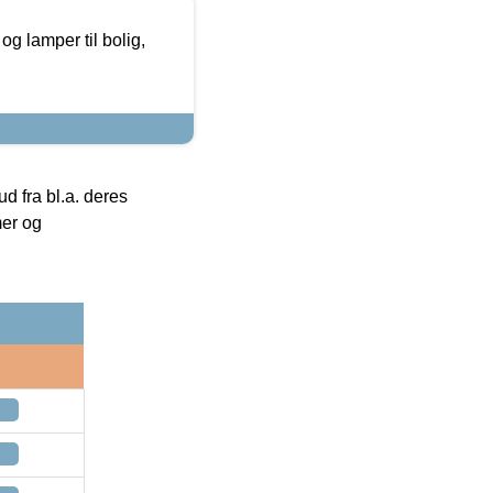
g lamper til bolig,
 fra bl.a. deres
mer og