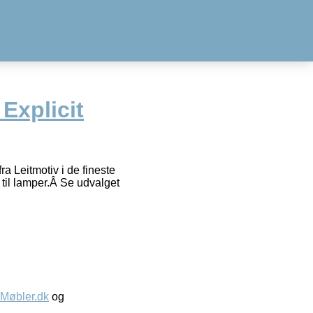
 Explicit
a Leitmotiv i de fineste
 til lamper.Â Se udvalget
øbler.dk
og