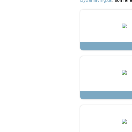
Bydahlliving.dk
, som alle