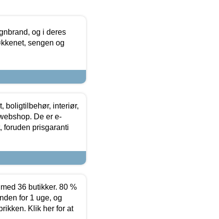
nbrand, og i deres
køkkenet, sengen og
boligtilbehør, interiør,
 webshop. De er e-
 foruden prisgaranti
ed 36 butikker. 80 %
nden for 1 uge, og
ikken. Klik her for at