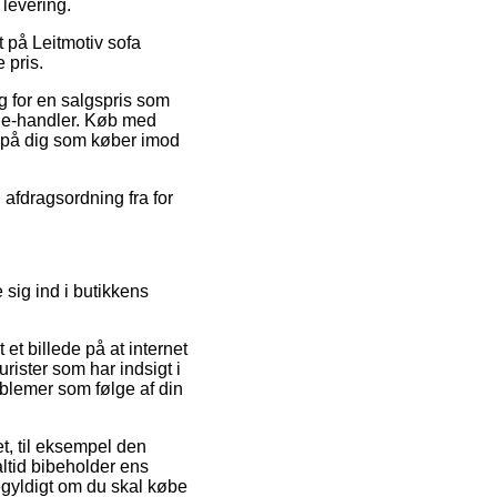
levering.
at på Leitmotiv sofa
 pris.
lg for en salgspris som
e e-handler. Køb med
r på dig som køber imod
afdragsordning fra for
sig ind i butikkens
et billede på at internet
urister som har indsigt i
oblemer som følge af din
et, til eksempel den
altid bibeholder ens
gegyldigt om du skal købe