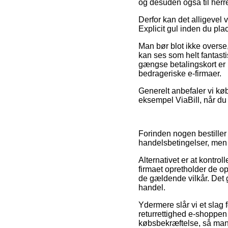
og desuden også til herr
Derfor kan det alligevel v
Explicit gul inden du plac
Man bør blot ikke overse, 
kan ses som helt fantast
gængse betalingskort er 
bedrageriske e-firmaer.
Generelt anbefaler vi kø
eksempel ViaBill, når du 
Forinden nogen bestiller
handelsbetingelser, men 
Alternativet er at kontro
firmaet opretholder de ops
de gældende vilkår. Det g
handel.
Ydermere slår vi et slag 
returrettighed e-shoppen 
købsbekræftelse, så man a