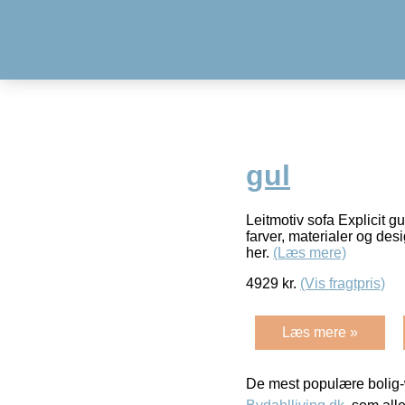
gul
Leitmotiv sofa Explicit 
farver, materialer og des
her.
(Læs mere)
4929
kr.
(Vis fragtpris)
Læs mere »
De mest populære bolig-