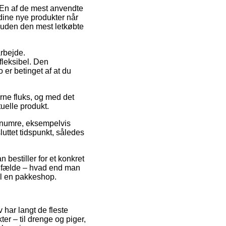
. En af de mest anvendte
 dine nye produkter når
esuden den mest letkøbte
arbejde.
fleksibel. Den
o er betinget af at du
erne fluks, og med det
uelle produkt.
renumre, eksempelvis
luttet tidspunkt, således
 bestiller for et konkret
ilfælde – hvad end man
til en pakkeshop.
v har langt de fleste
r – til drenge og piger,