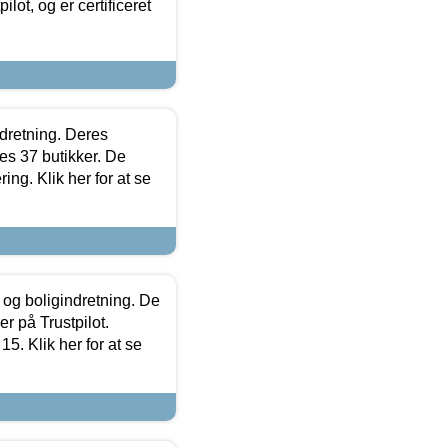
lot, og er certificeret
ndretning. Deres
s 37 butikker. De
ing. Klik her for at se
 og boligindretning. De
r på Trustpilot.
5. Klik her for at se