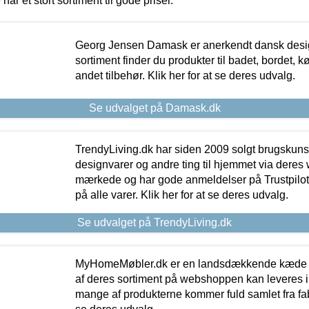
 har et stort sortiment til gode priser.
Georg Jensen Damask er anerkendt dansk desig
sortiment finder du produkter til badet, bordet, 
andet tilbehør. Klik her for at se deres udvalg.
Se udvalget på Damask.dk
TrendyLiving.dk har siden 2009 solgt brugskunst, 
designvarer og andre ting til hjemmet via deres
mærkede og har gode anmeldelser på Trustpilot,
på alle varer. Klik her for at se deres udvalg.
Se udvalget på TrendyLiving.dk
MyHomeMøbler.dk er en landsdækkende kæde m
af deres sortiment på webshoppen kan leveres i
mange af produkterne kommer fuld samlet fra fabr