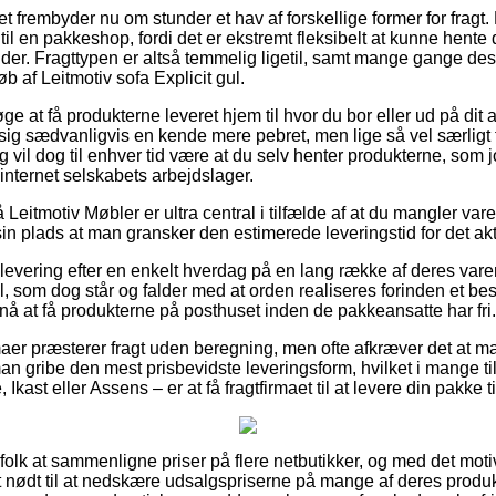
et frembyder nu om stunder et hav af forskellige former for fragt
e til en pakkeshop, fordi det er ekstremt fleksibelt at kunne hente
ender. Fragttypen er altså temmelig ligetil, samt mange gange d
 af Leitmotiv sofa Explicit gul.
 at få produkterne leveret hjem til hvor du bor eller ud på dit 
ig sædvanligvis en kende mere pebret, men lige så vel særligt 
ng vil dog til enhver tid være at du selv henter produkterne, som j
 internet selskabets arbejdslager.
eitmotiv Møbler er ultra central i tilfælde af at du mangler var
in plads at man gransker den estimerede leveringstid for det akt
 levering efter en enkelt hverdag på en lang række af deres va
ul, som dog står og falder med at orden realiseres forinden et bes
 nå at få produkterne på posthuset inden de pakkeansatte har fri.
aer præsterer fragt uden beregning, men ofte afkræver det at man
n gribe den mest prisbevidste leveringsform, hvilket i mange t
kast eller Assens – er at få fragtfirmaet til at levere din pakke 
r folk at sammenligne priser på flere netbutikker, og med det moti
 nødt til at nedskære udsalgspriserne på mange af deres produkte