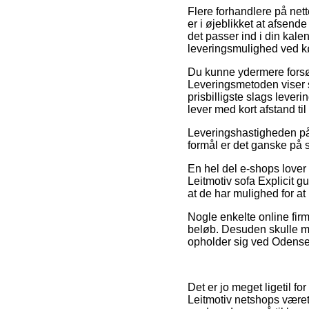
Flere forhandlere på nett
er i øjeblikket at afsend
det passer ind i din kal
leveringsmulighed ved køb
Du kunne ydermere forsøge
Leveringsmetoden viser s
prisbilligste slags leveri
lever med kort afstand til
Leveringshastigheden på L
formål er det ganske på s
En hel del e-shops lover
Leitmotiv sofa Explicit g
at de har mulighed for at
Nogle enkelte online firm
beløb. Desuden skulle ma
opholder sig ved Odense, I
Det er jo meget ligetil fo
Leitmotiv netshops været