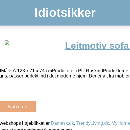
Idiotsikker
Leitmotiv sofa
gulMålerÂ 128 x 71 x 74 cmProduceret i PU RuskindProdukterne fr
igns, passer perfekt ind i det moderne hjem. Der er alt fra møbler
Køb nu »
webshops i øjeblikket er
Damask.dk
,
TrendyLiving.dk
,
MyHomeM