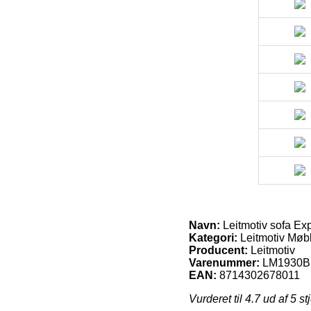
Navn:
Leitmotiv sofa Expl
Kategori:
Leitmotiv Møb
Producent:
Leitmotiv
Varenummer:
LM1930
EAN:
8714302678011
Vurderet til
4.7
ud af 5 st