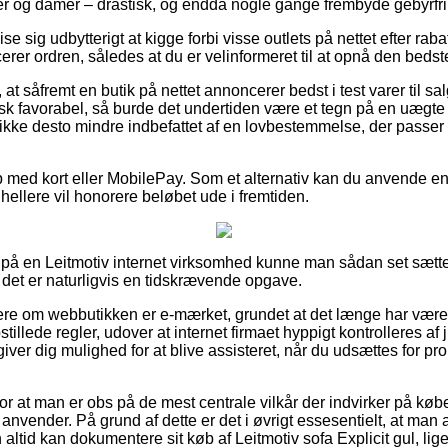
er og damer – drastisk, og endda nogle gange frembyde gebyrfri 
ise sig udbytterigt at kigge forbi visse outlets på nettet efter rab
erer ordren, således at du er velinformeret til at opnå den bedste
at såfremt en butik på nettet annoncerer bedst i test varer til sa
isk favorabel, så burde det undertiden være et tegn på en uægt
ikke desto mindre indbefattet af en lovbestemmelse, der passe
b med kort eller MobilePay. Som et alternativ kan du anvende en 
hellere vil honorere beløbet ude i fremtiden.
 på en Leitmotiv internet virksomhed kunne man sådan set sætte 
det er naturligvis en tidskrævende opgave.
llere om webbutikken er e-mærket, grundet at det længe har været 
tillede regler, udover at internet firmaet hyppigt kontrolleres af j
iver dig mulighed for at blive assisteret, når du udsættes for pr
for at man er obs på de mest centrale vilkår der indvirker på køb
anvender. På grund af dette er det i øvrigt essesentielt, at man 
ltid kan dokumentere sit køb af Leitmotiv sofa Explicit gul, li