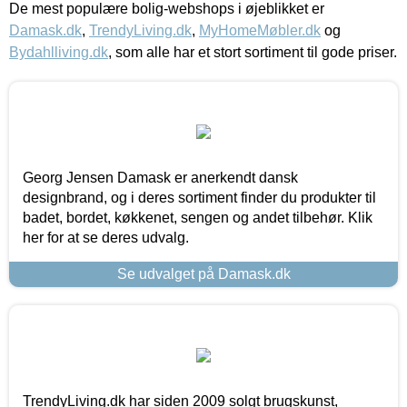
De mest populære bolig-webshops i øjeblikket er
Damask.dk
,
TrendyLiving.dk
,
MyHomeMøbler.dk
og
Bydahlliving.dk
, som alle har et stort sortiment til gode priser.
Georg Jensen Damask er anerkendt dansk
designbrand, og i deres sortiment finder du produkter til
badet, bordet, køkkenet, sengen og andet tilbehør. Klik
her for at se deres udvalg.
Se udvalget på Damask.dk
TrendyLiving.dk har siden 2009 solgt brugskunst,