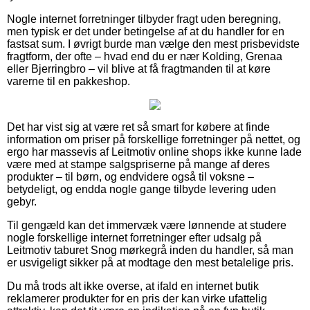
Nogle internet forretninger tilbyder fragt uden beregning,
men typisk er det under betingelse af at du handler for en
fastsat sum. I øvrigt burde man vælge den mest prisbevidste
fragtform, der ofte – hvad end du er nær Kolding, Grenaa
eller Bjerringbro – vil blive at få fragtmanden til at køre
varerne til en pakkeshop.
Det har vist sig at være ret så smart for købere at finde
information om priser på forskellige forretninger på nettet, og
ergo har massevis af Leitmotiv online shops ikke kunne lade
være med at stampe salgspriserne på mange af deres
produkter – til børn, og endvidere også til voksne –
betydeligt, og endda nogle gange tilbyde levering uden
gebyr.
Til gengæld kan det immervæk være lønnende at studere
nogle forskellige internet forretninger efter udsalg på
Leitmotiv taburet Snog mørkegrå inden du handler, så man
er usvigeligt sikker på at modtage den mest betalelige pris.
Du må trods alt ikke overse, at ifald en internet butik
reklamerer produkter for en pris der kan virke ufattelig