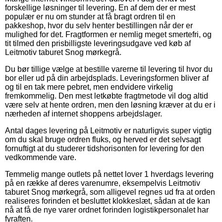
forskellige løsninger til levering. En af dem der er mest
populær er nu om stunder at få bragt ordren til en
pakkeshop, hvor du selv henter bestillingen når der er
mulighed for det. Fragtformen er nemlig meget smertefri, og
tit tilmed den prisbilligste leveringsudgave ved køb af
Leitmotiv taburet Snog mørkegrå.
Du bør tillige vælge at bestille varerne til levering til hvor du
bor eller ud på din arbejdsplads. Leveringsformen bliver af
og til en tak mere pebret, men endvidere virkelig
fremkommelig. Den mest letkøbte fragtmetode vil dog altid
være selv at hente ordren, men den løsning kræver at du er i
nærheden af internet shoppens arbejdslager.
Antal dages levering på Leitmotiv er naturligvis super vigtig
om du skal bruge ordren fluks, og herved er det selvsagt
fornuftigt at du studerer tidshorisonten for levering for den
vedkommende vare.
Temmelig mange outlets på nettet lover 1 hverdags levering
på en række af deres varenumre, eksempelvis Leitmotiv
taburet Snog mørkegrå, som alligevel regnes ud fra at orden
realiseres forinden et besluttet klokkeslæt, sådan at de kan
nå at få de nye varer ordnet forinden logistikpersonalet har
fyraften.