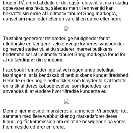
bruger. På grund af dette er det også relevant, at man stadig
opbevarer ens faktura, således man til enhver tid kan
bekræfte sin ordre af Leitmotiv taburet Snog mørkegrå,
uanset om man leder efter en vare til en dame eller herre.
Trustpilot genererer ret hæderlige muligheder for at
efterforske en længere række øvrige køberes synspunkter
og herved støtter vi, at du studerer internet butikkens
bedømmelser af Leitmotiv taburet Snog mørkegrå forud for
at du færdiggør din shopping.
Facebook frembyder lige så vel nogenlunde belejlige
løsninger til at få kendskab til netbutikkens kundetilfredshed.
Herinde er der nogle netbutikker som tilbyder folk at forfatte
en kritik af deres købsoplevelse, som ligeledes kan
anvendes til at vurdere hvor tilfredse kunderne er.
Denne hjemmeside finansieres af annoncer. Vi arbejder tæt
sammen med flere webbutikker og markedsfører deres
tilbud, og får kommission om en af de besøgende på vores
hjemmeside udfører en ordre.