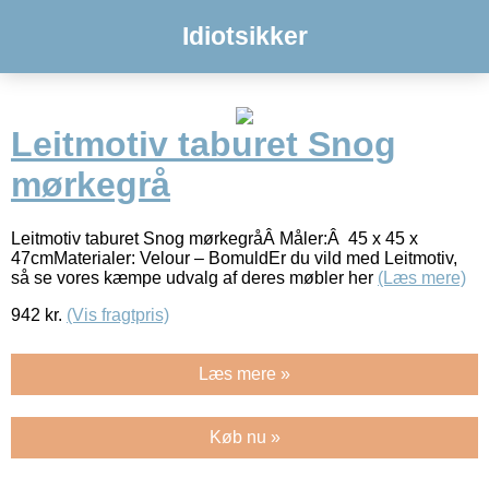
Idiotsikker
Leitmotiv taburet Snog
mørkegrå
Leitmotiv taburet Snog mørkegråÂ Måler:Â 45 x 45 x
47cmMaterialer: Velour – BomuldEr du vild med Leitmotiv,
så se vores kæmpe udvalg af deres møbler her
(Læs mere)
942
kr.
(Vis fragtpris)
Læs mere »
Køb nu »