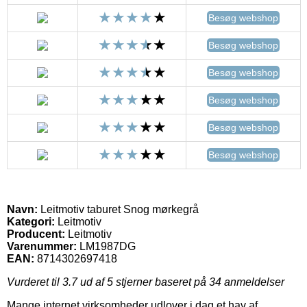
Besøg webshop
Besøg webshop
Besøg webshop
Besøg webshop
Besøg webshop
Besøg webshop
Navn:
Leitmotiv taburet Snog mørkegrå
Kategori:
Leitmotiv
Producent:
Leitmotiv
Varenummer:
LM1987DG
EAN:
8714302697418
Vurderet til
3.7
ud af 5 stjerner baseret på
34
anmeldelser
Mange internet virksomheder udlover i dag et hav af