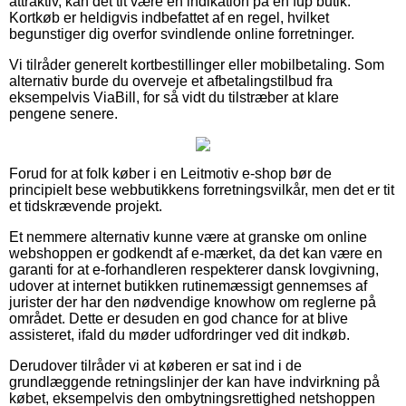
attraktiv, kan det tit være en indikation på en fup butik.
Kortkøb er heldigvis indbefattet af en regel, hvilket
begunstiger dig overfor svindlende online forretninger.
Vi tilråder generelt kortbestillinger eller mobilbetaling. Som
alternativ burde du overveje et afbetalingstilbud fra
eksempelvis ViaBill, for så vidt du tilstræber at klare
pengene senere.
Forud for at folk køber i en Leitmotiv e-shop bør de
principielt bese webbutikkens forretningsvilkår, men det er tit
et tidskrævende projekt.
Et nemmere alternativ kunne være at granske om online
webshoppen er godkendt af e-mærket, da det kan være en
garanti for at e-forhandleren respekterer dansk lovgivning,
udover at internet butikken rutinemæssigt gennemses af
jurister der har den nødvendige knowhow om reglerne på
området. Dette er desuden en god chance for at blive
assisteret, ifald du møder udfordringer ved dit indkøb.
Derudover tilråder vi at køberen er sat ind i de
grundlæggende retningslinjer der kan have indvirkning på
købet, eksempelvis den ombytningsrettighed netshoppen