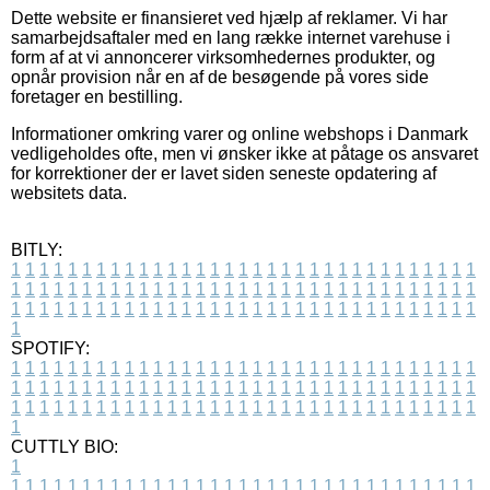
Dette website er finansieret ved hjælp af reklamer. Vi har
samarbejdsaftaler med en lang række internet varehuse i
form af at vi annoncerer virksomhedernes produkter, og
opnår provision når en af de besøgende på vores side
foretager en bestilling.
Informationer omkring varer og online webshops i Danmark
vedligeholdes ofte, men vi ønsker ikke at påtage os ansvaret
for korrektioner der er lavet siden seneste opdatering af
websitets data.
BITLY:
1
1
1
1
1
1
1
1
1
1
1
1
1
1
1
1
1
1
1
1
1
1
1
1
1
1
1
1
1
1
1
1
1
1
1
1
1
1
1
1
1
1
1
1
1
1
1
1
1
1
1
1
1
1
1
1
1
1
1
1
1
1
1
1
1
1
1
1
1
1
1
1
1
1
1
1
1
1
1
1
1
1
1
1
1
1
1
1
1
1
1
1
1
1
1
1
1
1
1
1
SPOTIFY:
1
1
1
1
1
1
1
1
1
1
1
1
1
1
1
1
1
1
1
1
1
1
1
1
1
1
1
1
1
1
1
1
1
1
1
1
1
1
1
1
1
1
1
1
1
1
1
1
1
1
1
1
1
1
1
1
1
1
1
1
1
1
1
1
1
1
1
1
1
1
1
1
1
1
1
1
1
1
1
1
1
1
1
1
1
1
1
1
1
1
1
1
1
1
1
1
1
1
1
1
CUTTLY BIO:
1
1
1
1
1
1
1
1
1
1
1
1
1
1
1
1
1
1
1
1
1
1
1
1
1
1
1
1
1
1
1
1
1
1