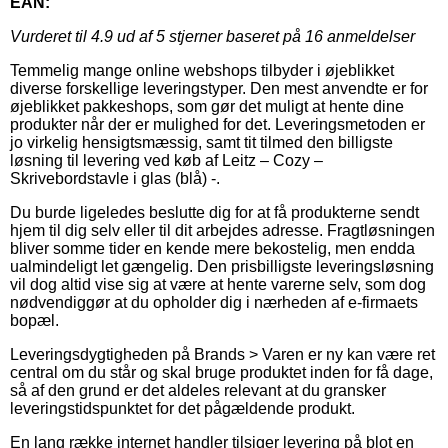
EAN:
Vurderet til
4.9
ud af 5 stjerner baseret på
16
anmeldelser
Temmelig mange online webshops tilbyder i øjeblikket
diverse forskellige leveringstyper. Den mest anvendte er for
øjeblikket pakkeshops, som gør det muligt at hente dine
produkter når der er mulighed for det. Leveringsmetoden er
jo virkelig hensigtsmæssig, samt tit tilmed den billigste
løsning til levering ved køb af Leitz – Cozy –
Skrivebordstavle i glas (blå) -.
Du burde ligeledes beslutte dig for at få produkterne sendt
hjem til dig selv eller til dit arbejdes adresse. Fragtløsningen
bliver somme tider en kende mere bekostelig, men endda
ualmindeligt let gængelig. Den prisbilligste leveringsløsning
vil dog altid vise sig at være at hente varerne selv, som dog
nødvendiggør at du opholder dig i nærheden af e-firmaets
bopæl.
Leveringsdygtigheden på Brands > Varen er ny kan være ret
central om du står og skal bruge produktet inden for få dage,
så af den grund er det aldeles relevant at du gransker
leveringstidspunktet for det pågældende produkt.
En lang række internet handler tilsiger levering på blot en