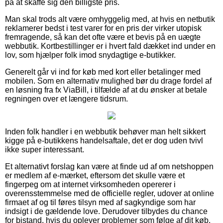
på at skaffe sig den billigste pris.
Man skal trods alt være omhyggelig med, at hvis en netbutik
reklamerer bedst i test varer for en pris der virker utopisk
fremragende, så kan det ofte være et bevis på en uægte
webbutik. Kortbestillinger er i hvert fald dækket ind under en
lov, som hjælper folk imod snydagtige e-butikker.
Generelt går vi ind for køb med kort eller betalinger med
mobilen. Som en alternativ mulighed bør du drage fordel af
en løsning fra fx ViaBill, i tilfælde af at du ønsker at betale
regningen over et længere tidsrum.
Inden folk handler i en webbutik behøver man helt sikkert
kigge på e-butikkens handelsaftale, det er dog uden tvivl
ikke super interessant.
Et alternativt forslag kan være at finde ud af om netshoppen
er medlem af e-mærket, eftersom det skulle være et
fingerpeg om at internet virksomheden opererer i
overensstemmelse med de officielle regler, udover at online
firmaet af og til føres tilsyn med af sagkyndige som har
indsigt i de gældende love. Derudover tilbydes du chance
for bistand, hvis du oplever problemer som følge af dit køb.