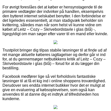
For øvrigt foreslåes det at køber er hensynstagende til de
primære vedtægter der indvirker på handlen, eksempelvis
den bytteret internet selskabet benytter. I den forbindelse er
det ligeledes essesentielt, at man stadigvæk beholder sin
kvittering, således man når som helst vil kunne vidne om
købet af Leitz – Cozy – Skrivebordstavle i glas (blå) -,
ligegyldigt om man søger efter varer til en mand eller kvinde.
Trustpilot bringer dig tilpas stabile løsninger til at finde ud af
ret mange aktuelle køberes iagttagelser og derfor går vi ind
for, at du gennemsøger netbutikkens kritik af Leitz – Cozy –
Skrivebordstavle i glas (blå) – forud for at du lægger din
bestilling.
Facebook medfører lige så vel forholdsvis fantastiske
løsninger til at få et kig ind i online shoppens troværdighed.
Derudover ses endda internet butikker hvor det er muligt at
give en evaluering af købsoplevelsen, som også kan
anvendes til at danne dig et indtryk af tilfredsheden hos
kunderne.