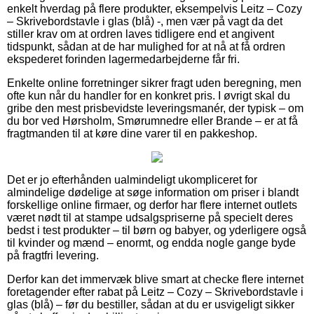
enkelt hverdag på flere produkter, eksempelvis Leitz – Cozy
– Skrivebordstavle i glas (blå) -, men vær på vagt da det
stiller krav om at ordren laves tidligere end et angivent
tidspunkt, sådan at de har mulighed for at nå at få ordren
ekspederet forinden lagermedarbejderne får fri.
Enkelte online forretninger sikrer fragt uden beregning, men
ofte kun når du handler for en konkret pris. I øvrigt skal du
gribe den mest prisbevidste leveringsmanér, der typisk – om
du bor ved Hørsholm, Smørumnedre eller Brande – er at få
fragtmanden til at køre dine varer til en pakkeshop.
Det er jo efterhånden ualmindeligt ukompliceret for
almindelige dødelige at søge information om priser i blandt
forskellige online firmaer, og derfor har flere internet outlets
været nødt til at stampe udsalgspriserne på specielt deres
bedst i test produkter – til børn og babyer, og yderligere også
til kvinder og mænd – enormt, og endda nogle gange byde
på fragtfri levering.
Derfor kan det immervæk blive smart at checke flere internet
foretagender efter rabat på Leitz – Cozy – Skrivebordstavle i
glas (blå) – før du bestiller, sådan at du er usvigeligt sikker