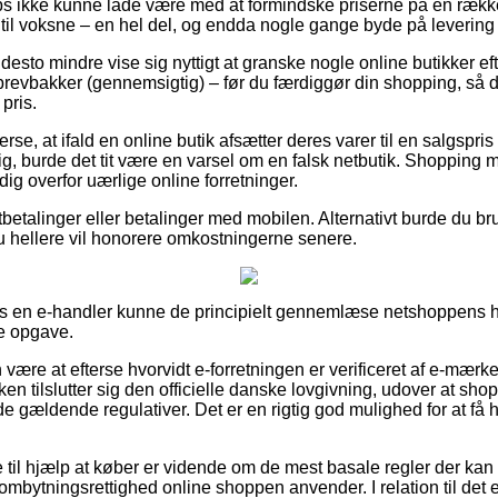
ops ikke kunne lade være med at formindske priserne på en række 
til voksne – en hel del, og endda nogle gange byde på levering
desto mindre vise sig nyttigt at granske nogle online butikker eft
revbakker (gennemsigtig) – før du færdiggør din shopping, så du
 pris.
rse, at ifald en online butik afsætter deres varer til en salgspri
 burde det tit være en varsel om en falsk netbutik. Shopping me
dig overfor uærlige online forretninger.
tbetalinger eller betalinger med mobilen. Alternativt burde du br
du hellere vil honorere omkostningerne senere.
hos en e-handler kunne de principielt gennemlæse netshoppens h
e opgave.
ære at efterse hvorvidt e-forretningen er verificeret af e-mærk
ikken tilslutter sig den officielle danske lovgivning, udover at s
de gældende regulativer. Det er en rigtig god mulighed for at få hj
 til hjælp at køber er vidende om de mest basale regler der kan
mbytningsrettighed online shoppen anvender. I relation til det er