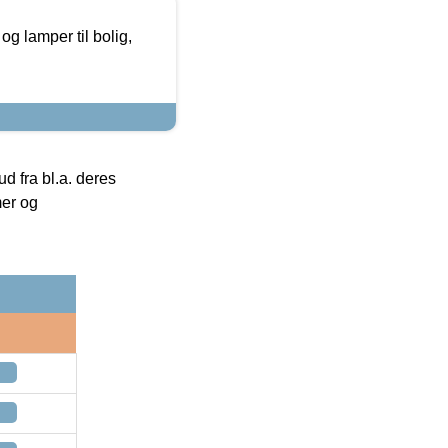
g lamper til bolig,
 fra bl.a. deres
mer og