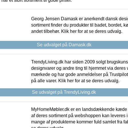
 har et stort sortiment til gode priser.
Georg Jensen Damask er anerkendt dansk desig
sortiment finder du produkter til badet, bordet, 
andet tilbehør. Klik her for at se deres udvalg.
Se udvalget på Damask.dk
TrendyLiving.dk har siden 2009 solgt brugskunst, 
designvarer og andre ting til hjemmet via deres
mærkede og har gode anmeldelser på Trustpilot,
på alle varer. Klik her for at se deres udvalg.
Se udvalget på TrendyLiving.dk
MyHomeMøbler.dk er en landsdækkende kæde m
af deres sortiment på webshoppen kan leveres i
mange af produkterne kommer fuld samlet fra fabr