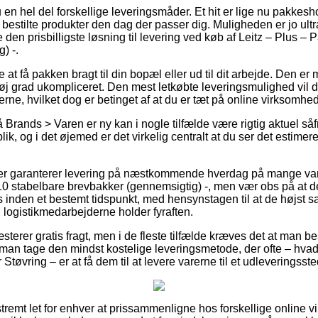
nu en hel del forskellige leveringsmåder. Et hit er lige nu pakkes
estilte produkter den dag der passer dig. Muligheden er jo ultra
den prisbilligste løsning til levering ved køb af Leitz – Plus –
) -.
at få pakken bragt til din bopæl eller ud til dit arbejde. Den e
øj grad ukompliceret. Den mest letkøbte leveringsmulighed vil do
erne, hvilket dog er betinget af at du er tæt på online virksomh
Brands > Varen er ny kan i nogle tilfælde være rigtig aktuel så
lik, og i det øjemed er det virkelig centralt at du ser det estime
kker garanterer levering på næstkommende hverdag på mange v
10 stabelbare brevbakker (gennemsigtig) -, men vær obs på at de
 inden et bestemt tidspunkt, med hensynstagen til at de højst sa
 logistikmedarbejderne holder fyraften.
terer gratis fragt, men i de fleste tilfælde kræves det at man bes
man tage den mindst kostelige leveringsmetode, der ofte – hva
Støvring – er at få dem til at levere varerne til et udleveringsste
tremt let for enhver at prissammenligne hos forskellige online v