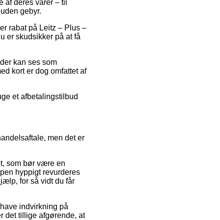
af deres varer – til
 uden gebyr.
er rabat på Leitz – Plus –
 er skudsikker på at få
s der kan ses som
d kort er dog omfattet af
uge et afbetalingstilbud
andelsaftale, men det er
et, som bør være en
hoppen hyppigt revurderes
ælp, for så vidt du får
 have indvirkning på
 det tillige afgørende, at