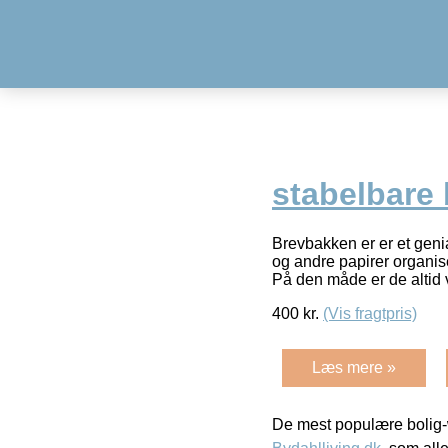
stabelbare
Brevbakken er er et genia
og andre papirer organise
På den måde er de altid
400
kr.
(Vis fragtpris)
Læs mere »
De mest populære bolig-