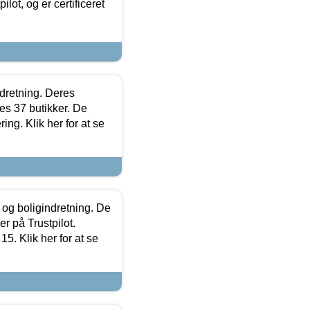
lot, og er certificeret
ndretning. Deres
s 37 butikker. De
ing. Klik her for at se
 og boligindretning. De
r på Trustpilot.
5. Klik her for at se