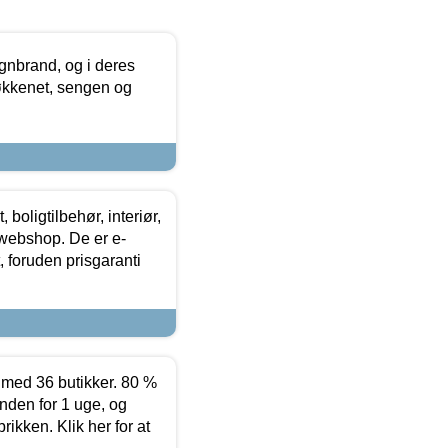
nbrand, og i deres
køkkenet, sengen og
boligtilbehør, interiør,
 webshop. De er e-
 foruden prisgaranti
ed 36 butikker. 80 %
nden for 1 uge, og
ikken. Klik her for at