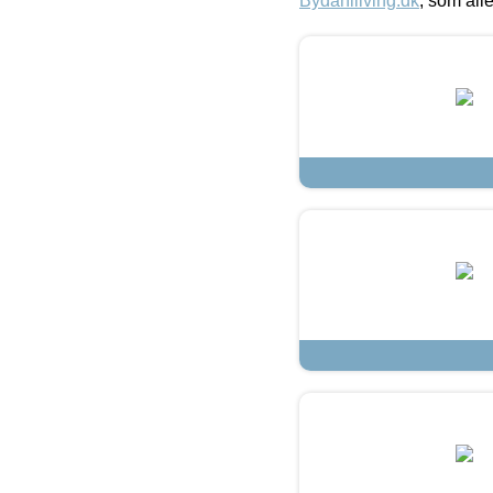
Bydahlliving.dk
, som alle