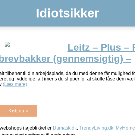
Idiotsikker
Leitz – Plus –
 brevbakker (gennemsigtig) –
lt tilbehør til din arbejdsplads, da du med denne får mulighed 
ret og ryddelige, alt imens du slipper for at skulle låse dem væk 
 v
(Læs mere)
Køb nu »
webshops i øjeblikket er
Damask.dk
,
TrendyLiving.dk
,
MyHomeM