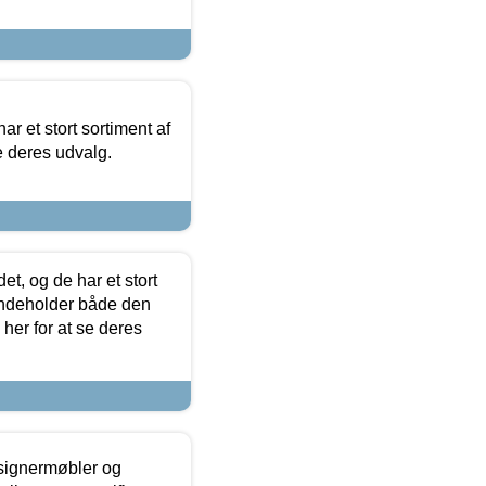
ar et stort sortiment af
e deres udvalg.
t, og de har et stort
 indeholder både den
 her for at se deres
esignermøbler og