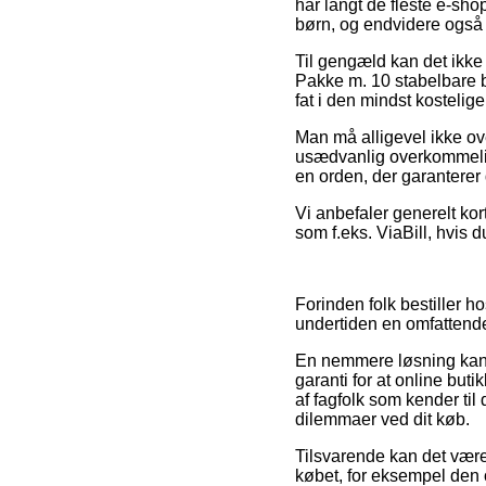
har langt de fleste e-sh
børn, og endvidere også 
Til gengæld kan det ikke 
Pakke m. 10 stabelbare b
fat i den mindst kostelige
Man må alligevel ikke ove
usædvanlig overkommelig,
en orden, der garanterer 
Vi anbefaler generelt kor
som f.eks. ViaBill, hvis 
Forinden folk bestiller 
undertiden en omfattend
En nemmere løsning kan v
garanti for at online but
af fagfolk som kender til 
dilemmaer ved dit køb.
Tilsvarende kan det være
købet, for eksempel den o