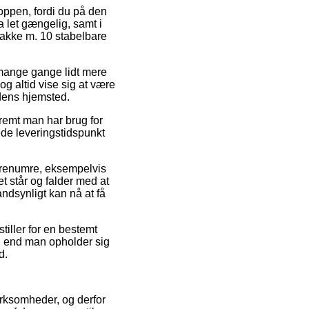
hoppen, fordi du på den
 let gængelig, samt i
 Pakke m. 10 stabelbare
r mange gange lidt mere
g altid vise sig at være
edens hjemsted.
fremt man har brug for
rede leveringstidspunkt
arenumre, eksempelvis
t står og falder med at
ndsynligt kan nå at få
tiller for en bestemt
d end man opholder sig
d.
irksomheder, og derfor