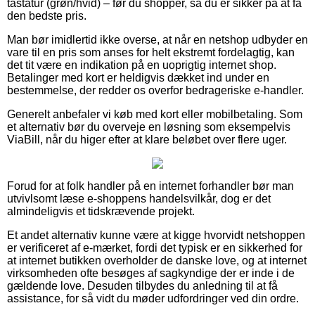
tastatur (grøn/hvid) – før du shopper, så du er sikker på at få
den bedste pris.
Man bør imidlertid ikke overse, at når en netshop udbyder en
vare til en pris som anses for helt ekstremt fordelagtig, kan
det tit være en indikation på en uoprigtig internet shop.
Betalinger med kort er heldigvis dækket ind under en
bestemmelse, der redder os overfor bedrageriske e-handler.
Generelt anbefaler vi køb med kort eller mobilbetaling. Som
et alternativ bør du overveje en løsning som eksempelvis
ViaBill, når du higer efter at klare beløbet over flere uger.
Forud for at folk handler på en internet forhandler bør man
utvivlsomt læse e-shoppens handelsvilkår, dog er det
almindeligvis et tidskrævende projekt.
Et andet alternativ kunne være at kigge hvorvidt netshoppen
er verificeret af e-mærket, fordi det typisk er en sikkerhed for
at internet butikken overholder de danske love, og at internet
virksomheden ofte besøges af sagkyndige der er inde i de
gældende love. Desuden tilbydes du anledning til at få
assistance, for så vidt du møder udfordringer ved din ordre.