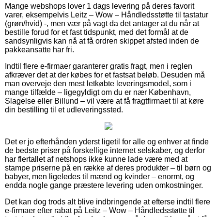
Mange webshops lover 1 dags levering på deres favorit
varer, eksempelvis Leitz – Wow – Håndledsstøtte til tastatur
(grøn/hvid) -, men vær på vagt da det antager at du når at
bestille forud for et fast tidspunkt, med det formål at de
sandsynligvis kan nå at få ordren skippet afsted inden de
pakkeansatte har fri.
Indtil flere e-firmaer garanterer gratis fragt, men i reglen
afkræver det at der købes for et fastsat beløb. Desuden må
man overveje den mest letkøbte leveringsmodel, som i
mange tilfælde – ligegyldigt om du er nær København,
Slagelse eller Billund – vil være at få fragtfirmaet til at køre
din bestilling til et udleveringssted.
Det er jo efterhånden yderst ligetil for alle og enhver at finde
de bedste priser på forskellige internet selskaber, og derfor
har flertallet af netshops ikke kunne lade være med at
stampe priserne på en række af deres produkter – til børn og
babyer, men ligeledes til mænd og kvinder – enormt, og
endda nogle gange præstere levering uden omkostninger.
Det kan dog trods alt blive indbringende at efterse indtil flere
e-firmaer efter rabat på Leitz – Wow – Håndledsstøtte til