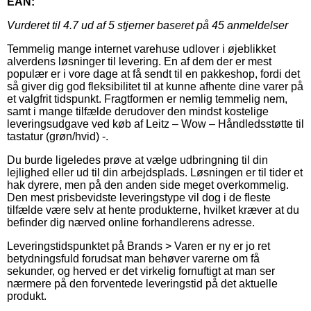
EAN:
Vurderet til
4.7
ud af 5 stjerner baseret på
45
anmeldelser
Temmelig mange internet varehuse udlover i øjeblikket
alverdens løsninger til levering. En af dem der er mest
populær er i vore dage at få sendt til en pakkeshop, fordi det
så giver dig god fleksibilitet til at kunne afhente dine varer på
et valgfrit tidspunkt. Fragtformen er nemlig temmelig nem,
samt i mange tilfælde derudover den mindst kostelige
leveringsudgave ved køb af Leitz – Wow – Håndledsstøtte til
tastatur (grøn/hvid) -.
Du burde ligeledes prøve at vælge udbringning til din
lejlighed eller ud til din arbejdsplads. Løsningen er til tider et
hak dyrere, men på den anden side meget overkommelig.
Den mest prisbevidste leveringstype vil dog i de fleste
tilfælde være selv at hente produkterne, hvilket kræver at du
befinder dig nærved online forhandlerens adresse.
Leveringstidspunktet på Brands > Varen er ny er jo ret
betydningsfuld forudsat man behøver varerne om få
sekunder, og herved er det virkelig fornuftigt at man ser
nærmere på den forventede leveringstid på det aktuelle
produkt.