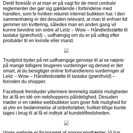
Dertil foreslår vi at man er på vagt for de mest centrale
reglementer der gør sig gældende i forbindelse med
handlen, som fx hvilken returret internet butikken har. I den
sammenhæng er det desuden relevant, at man til enhver tid
gemmer sin kvittering, således man en anden gang vil
kunne bevidne sin ordre af Leitz – Wow – Håndledsstøtte til
tastatur (grøn/hvid) -, uafhængig om du er på udkig efter
produkter til en kvinde eller mand.
Trustpilot byder på ret uafhængige genveje til at se nøjere
på mange tidligere brugeres vurderinger og derved er det
smart, at du besigtiger online forhandlerens vurderinger af
Leitz – Wow – Håndledsstøtte til tastatur (grøn/hvid) –
forinden du shopper.
Facebook frembyder ydermere temmelig stabile muligheder
for at få en idé om netshoppens pålidelighed. Desuden
møder vi en række webbutikker som giver folk mulighed for
at ytre en bedømmelse af ordreforløbet, hvilket tillige burde
tages i brug til at få et indtryk af kundetilfredsheden.
Vores website er finansieret af annonceindtægter. Vi har