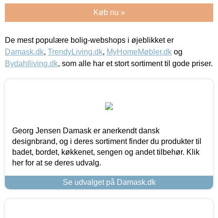
Køb nu »
De mest populære bolig-webshops i øjeblikket er
Damask.dk
,
TrendyLiving.dk
,
MyHomeMøbler.dk
og
Bydahlliving.dk
, som alle har et stort sortiment til gode priser.
Georg Jensen Damask er anerkendt dansk
designbrand, og i deres sortiment finder du produkter til
badet, bordet, køkkenet, sengen og andet tilbehør. Klik
her for at se deres udvalg.
Se udvalget på Damask.dk