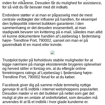
inden for vilkårene. Desuden får du mulighed for assistance,
for så vidt du får besvær med dit indkøb.
Endvidere støtter vi at man er påpasselig med de mest
centrale vedtægter der influerer på handlen, for eksempel
den byttepolitik internet butikken garanterer. I den
sammenhæng er det desuden essesentielt, at man
stadigvæk bevarer sin kvittering på e-mail, således man altid
vil kunne dokumentere handlen af Lejebeslag t. fjederstang
højre- Trendline Port, 790002, uanset om man er på
gaveindkøb til en mand eller kvinde.
Trustpilot byder på forholdsvis stabile muligheder for at
kigge nærmere på mange eksisterende brugeres oplevelser
og herved stiller vi forslag om, at du eftergår online
forretningens ratings af Lejebeslag t. fjederstang højre-
Trendline Port, 790002 forud for at du køber.
Facebook giver dig på samme måde temmelig nyttige
genveje til at få indblik i internet webshoppens popularitet.
Desuden møder vi en del butikker på nettet som gør det
muligt at ytre en omtale af ordreforløbet, som desuden må
anvendes til at få et indblik i hvor glade kunderne er.