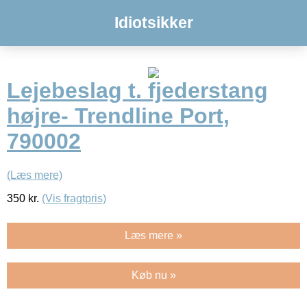
Idiotsikker
Lejebeslag t. fjederstang
højre- Trendline Port,
790002
(Læs mere)
350
kr.
(Vis fragtpris)
Læs mere »
Køb nu »