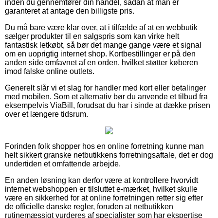
inden du gennemfører din handel, sådan at man er
garanteret at antage den billigste pris.
Du må bare være klar over, at i tilfælde af at en webbutik
sælger produkter til en salgspris som kan virke helt
fantastisk letkøbt, så bør det mange gange være et signal
om en uoprigtig internet shop. Kortbestillinger er på den
anden side omfavnet af en orden, hvilket støtter køberen
imod falske online outlets.
Generelt slår vi et slag for handler med kort eller betalinger
med mobilen. Som et alternativ bør du anvende et tilbud fra
eksempelvis ViaBill, forudsat du har i sinde at dække prisen
over et længere tidsrum.
Forinden folk shopper hos en online forretning kunne man
helt sikkert granske netbutikkens forretningsaftale, det er dog
undertiden et omfattende arbejde.
En anden løsning kan derfor være at kontrollere hvorvidt
internet webshoppen er tilsluttet e-mærket, hvilket skulle
være en sikkerhed for at online forretningen retter sig efter
de officielle danske regler, foruden at netbutikken
rutinemæssigt vurderes af specialister som har ekspertise