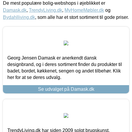
De mest populære bolig-webshops i øjeblikket er
Damask.dk
,
TrendyLiving.dk
,
MyHomeMøbler.dk
og
Bydahlliving.dk
, som alle har et stort sortiment til gode priser.
Georg Jensen Damask er anerkendt dansk
designbrand, og i deres sortiment finder du produkter til
badet, bordet, køkkenet, sengen og andet tilbehør. Klik
her for at se deres udvalg.
Se udvalget på Damask.dk
TrendyLiving.dk har siden 2009 solgt brugskunst,