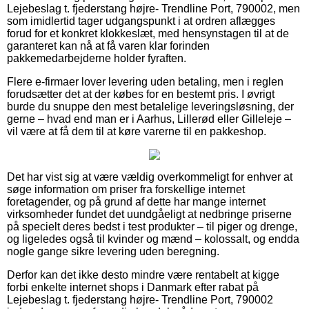
Lejebeslag t. fjederstang højre- Trendline Port, 790002, men
som imidlertid tager udgangspunkt i at ordren aflægges
forud for et konkret klokkeslæt, med hensynstagen til at de
garanteret kan nå at få varen klar forinden
pakkemedarbejderne holder fyraften.
Flere e-firmaer lover levering uden betaling, men i reglen
forudsætter det at der købes for en bestemt pris. I øvrigt
burde du snuppe den mest betalelige leveringsløsning, der
gerne – hvad end man er i Aarhus, Lillerød eller Gilleleje –
vil være at få dem til at køre varerne til en pakkeshop.
Det har vist sig at være vældig overkommeligt for enhver at
søge information om priser fra forskellige internet
foretagender, og på grund af dette har mange internet
virksomheder fundet det uundgåeligt at nedbringe priserne
på specielt deres bedst i test produkter – til piger og drenge,
og ligeledes også til kvinder og mænd – kolossalt, og endda
nogle gange sikre levering uden beregning.
Derfor kan det ikke desto mindre være rentabelt at kigge
forbi enkelte internet shops i Danmark efter rabat på
Lejebeslag t. fjederstang højre- Trendline Port, 790002