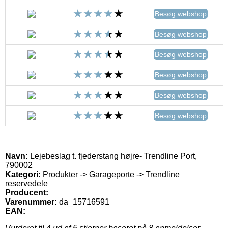
Besøg webshop
Besøg webshop
Besøg webshop
Besøg webshop
Besøg webshop
Besøg webshop
Navn:
Lejebeslag t. fjederstang højre- Trendline Port,
790002
Kategori:
Produkter -> Garageporte -> Trendline
reservedele
Producent:
Varenummer:
da_15716591
EAN: