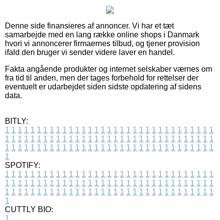
Denne side finansieres af annoncer. Vi har et tæt
samarbejde med en lang række online shops i Danmark
hvori vi annoncerer firmaernes tilbud, og tjener provision
ifald den bruger vi sender videre laver en handel.
Fakta angående produkter og internet selskaber værnes om
fra tid til anden, men der tages forbehold for rettelser der
eventuelt er udarbejdet siden sidste opdatering af sidens
data.
BITLY:
1
1
1
1
1
1
1
1
1
1
1
1
1
1
1
1
1
1
1
1
1
1
1
1
1
1
1
1
1
1
1
1
1
1
1
1
1
1
1
1
1
1
1
1
1
1
1
1
1
1
1
1
1
1
1
1
1
1
1
1
1
1
1
1
1
1
1
1
1
1
1
1
1
1
1
1
1
1
1
1
1
1
1
1
1
1
1
1
1
1
1
1
1
1
1
1
1
1
1
1
SPOTIFY:
1
1
1
1
1
1
1
1
1
1
1
1
1
1
1
1
1
1
1
1
1
1
1
1
1
1
1
1
1
1
1
1
1
1
1
1
1
1
1
1
1
1
1
1
1
1
1
1
1
1
1
1
1
1
1
1
1
1
1
1
1
1
1
1
1
1
1
1
1
1
1
1
1
1
1
1
1
1
1
1
1
1
1
1
1
1
1
1
1
1
1
1
1
1
1
1
1
1
1
1
CUTTLY BIO:
1