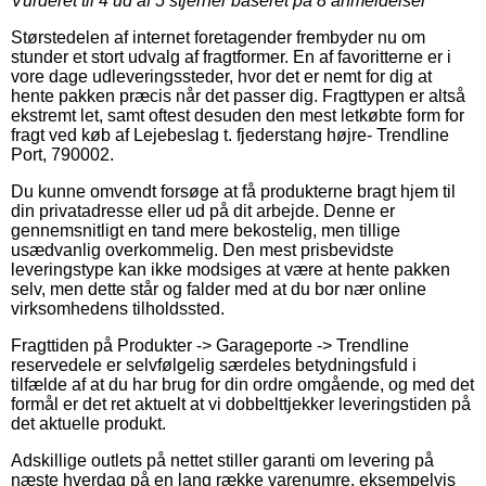
Vurderet til
4
ud af 5 stjerner baseret på
8
anmeldelser
Størstedelen af internet foretagender frembyder nu om
stunder et stort udvalg af fragtformer. En af favoritterne er i
vore dage udleveringssteder, hvor det er nemt for dig at
hente pakken præcis når det passer dig. Fragttypen er altså
ekstremt let, samt oftest desuden den mest letkøbte form for
fragt ved køb af Lejebeslag t. fjederstang højre- Trendline
Port, 790002.
Du kunne omvendt forsøge at få produkterne bragt hjem til
din privatadresse eller ud på dit arbejde. Denne er
gennemsnitligt en tand mere bekostelig, men tillige
usædvanlig overkommelig. Den mest prisbevidste
leveringstype kan ikke modsiges at være at hente pakken
selv, men dette står og falder med at du bor nær online
virksomhedens tilholdssted.
Fragttiden på Produkter -> Garageporte -> Trendline
reservedele er selvfølgelig særdeles betydningsfuld i
tilfælde af at du har brug for din ordre omgående, og med det
formål er det ret aktuelt at vi dobbelttjekker leveringstiden på
det aktuelle produkt.
Adskillige outlets på nettet stiller garanti om levering på
næste hverdag på en lang række varenumre, eksempelvis