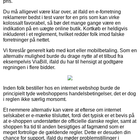
pris.
Du må alligevel være klar over, at ifald en e-forretning
reklamerer bedst i test varer for en pris som kan virke
kolossalt favorabel, så bør det mange gange være en
indikation på en uægte online butik. Kortkøb er heldigvis
inkluderet i et reglement, hvilket redder folk imod falske
forretninger på nettet.
Vi foreslår generelt køb med kort eller mobilbetaling. Som en
alternativ mulighed burde du drage nytte af et tilbud fra
eksempelvis ViaBill, ifald du har til hensigt at godtgøre
regningen i flere bidder.
Inden folk bestiller hos en internet webshop burde de
principielt tyde webshoppens handelsbetingelser, det er dog
i reglen ikke særlig morsomt.
Et nemmere alternativ kan være at efterse om internet
selskabet er e-mærke tilsluttet, fordi det typisk er et bevis på
at e-shoppen understøtter de officielle danske regler, samt at
shoppen fra tid til anden besigtiges af fagmænd som er
meget fortrolige de gældende regler. Dette er desuden din
chance for support, ifald du møder problemstillinger i