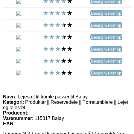
Besøg webshop
Besøg webshop
Besøg webshop
Besøg webshop
Besøg webshop
Besøg webshop
Besøg webshop
Navn:
Lejesæt til tromle passer til Balay
Kategori:
Produkter || Reservedele || Tørretumblere || Lejer
og lejesæt
Producent:
Varenummer:
115317 Balay
EAN:
Vurderet til
4.1
ud af 5 stjerner baseret på
14
anmeldelser