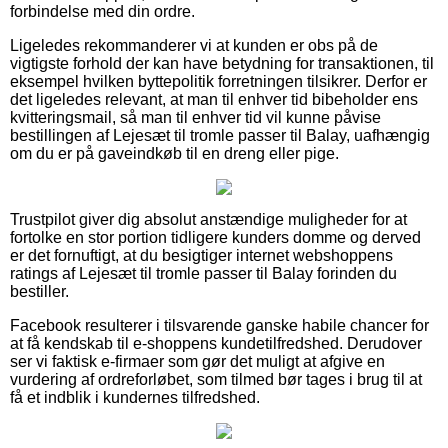
forbindelse med din ordre.
Ligeledes rekommanderer vi at kunden er obs på de
vigtigste forhold der kan have betydning for transaktionen, til
eksempel hvilken byttepolitik forretningen tilsikrer. Derfor er
det ligeledes relevant, at man til enhver tid bibeholder ens
kvitteringsmail, så man til enhver tid vil kunne påvise
bestillingen af Lejesæt til tromle passer til Balay, uafhængig
om du er på gaveindkøb til en dreng eller pige.
Trustpilot giver dig absolut anstændige muligheder for at
fortolke en stor portion tidligere kunders domme og derved
er det fornuftigt, at du besigtiger internet webshoppens
ratings af Lejesæt til tromle passer til Balay forinden du
bestiller.
Facebook resulterer i tilsvarende ganske habile chancer for
at få kendskab til e-shoppens kundetilfredshed. Derudover
ser vi faktisk e-firmaer som gør det muligt at afgive en
vurdering af ordreforløbet, som tilmed bør tages i brug til at
få et indblik i kundernes tilfredshed.