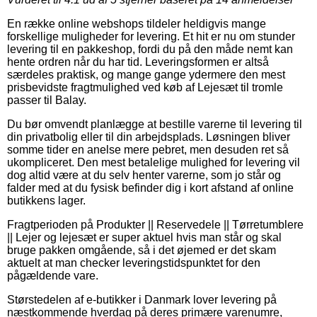
En række online webshops tildeler heldigvis mange
forskellige muligheder for levering. Et hit er nu om stunder
levering til en pakkeshop, fordi du på den måde nemt kan
hente ordren når du har tid. Leveringsformen er altså
særdeles praktisk, og mange gange ydermere den mest
prisbevidste fragtmulighed ved køb af Lejesæt til tromle
passer til Balay.
Du bør omvendt planlægge at bestille varerne til levering til
din privatbolig eller til din arbejdsplads. Løsningen bliver
somme tider en anelse mere pebret, men desuden ret så
ukompliceret. Den mest betalelige mulighed for levering vil
dog altid være at du selv henter varerne, som jo står og
falder med at du fysisk befinder dig i kort afstand af online
butikkens lager.
Fragtperioden på Produkter || Reservedele || Tørretumblere
|| Lejer og lejesæt er super aktuel hvis man står og skal
bruge pakken omgående, så i det øjemed er det skam
aktuelt at man checker leveringstidspunktet for den
pågældende vare.
Størstedelen af e-butikker i Danmark lover levering på
næstkommende hverdag på deres primære varenumre,